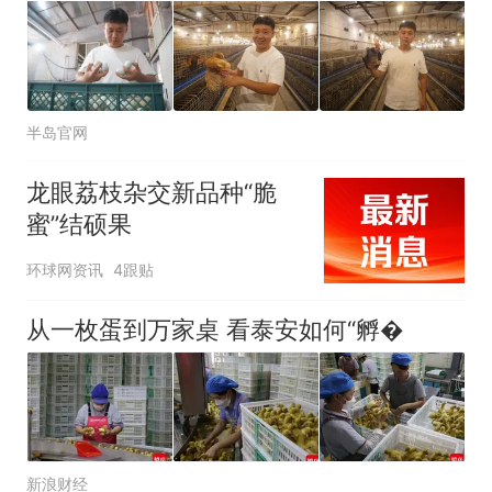
半岛官网
龙眼荔枝杂交新品种“脆
蜜”结硕果
环球网资讯
4跟贴
从一枚蛋到万家桌 看泰安如何“孵�
新浪财经