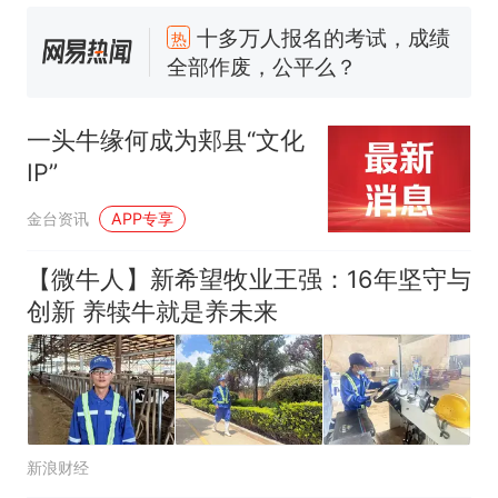
全部作废，公平么？
全球唯一没有法定首都的国
新
家，刚改国名，总统就邀请中
国大使骑行绕了几乎整个国境
5万的小车卖不动，40万以上
线一圈，还曾两次到中国寻根
的抢着买
一头牛缘何成为郏县“文化
浙江人戒备 "白海豚"已创我国
IP”
纪录 带来严重影响
视频丨只要一枚命中就能让航
金台资讯
APP专享
母瘫痪 轰-6J实力有多强？
泰州父亲的手写家书遗失30
【微牛人】新希望牧业王强：16年坚守与
年，网友淘到后寄给女儿：花
创新 养犊牛就是养未来
鸟市场搬了，但爱还在
十多万人报名的考试，成绩
热
全部作废，公平么？
新浪财经