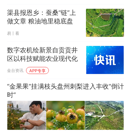
渠县报恩乡：蚕桑“链”上
做文章 粮油地里稳底盘
易丨看
数字农机绘新景自贡贡井
区以科技赋能农业现代化
金台资讯
APP专享
“金果果”挂满枝头盘州刺梨进入丰收“倒计
时”