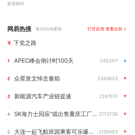
新浪财经
网易热搜
每30分钟更新
打开应用 查看全部
下党之路
APEC峰会倒计时100天
2452411
1
众星发文悼念秦焰
2345633
2
新能源汽车产业链提速
2241570
3
SK海力士回应“或出售重庆工厂”传闻
2173738
4
大连一起飞航班因乘客可乐爆瓶折返
2129493
5