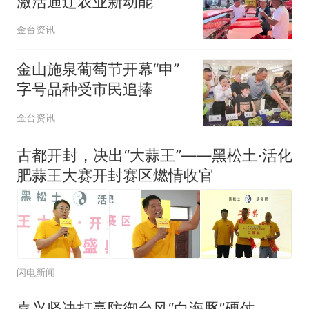
激活通辽农业新动能
金台资讯
金山施泉葡萄节开幕“申”
字号品种受市民追捧
金台资讯
古都开封，决出“大蒜王”——黑松土·活化
肥蒜王大赛开封赛区燃情收官
闪电新闻
嘉兴坚决打赢防御台风“白海豚”硬仗