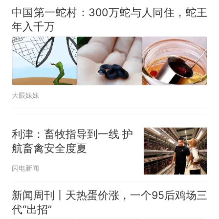
中国第一蛇村：300万蛇与人同住，蛇王
年入千万
大眼妹妹
利津：畜牧指导到一线 护
航畜禽安全度夏
闪电新闻
新闻周刊丨天热蛋价涨，一个95后鸡场三
代“出招”