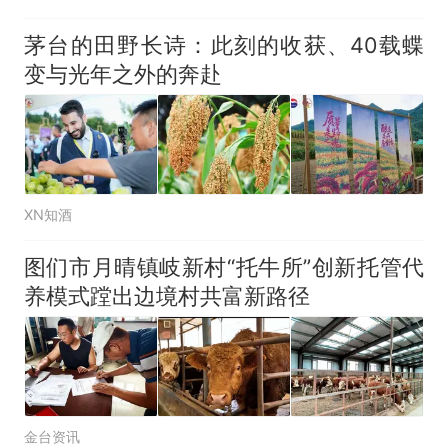
茅台的田野长诗：此刻的收获、40载蝶
变与光年之外的奔赴
XN知酒
图们市月晴镇岐新村“托牛所”创新托管代
养模式蹚出边境村共富新路径
金台资讯