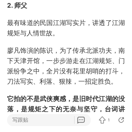
2. 师父
最有味道的民国江湖写实片，讲透了江湖
规矩与人情世故。
廖凡饰演的陈识，为了传承北派功夫，南
下天津开馆，一步步游走在江湖规矩、门
派纷争之中，全片没有花里胡哨的打斗，
刀法写实、利落、狠辣，一招定胜负。
它拍的不是武侠爽感，是旧时代江湖的没
落，是规矩之下的无奈与坚守，台词讲
究、气质独特，真正懂武侠、懂江湖的
写跟贴
1
人，一定会爱上这部片。