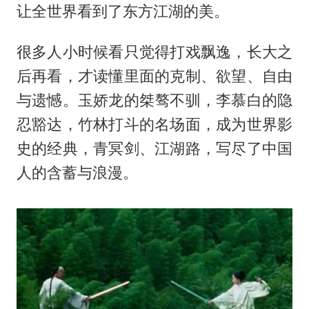
让全世界看到了东方江湖的美。
很多人小时候看只觉得打戏飘逸，长大之
后再看，才读懂里面的克制、欲望、自由
与遗憾。玉娇龙的桀骜不驯，李慕白的隐
忍豁达，竹林打斗的名场面，成为世界影
史的经典，青冥剑、江湖路，写尽了中国
人的含蓄与浪漫。