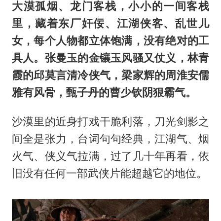
大漠孤烟、龙门客栈，小小的一间客栈
里，藏着东厂奸佞、江湖侠客、乱世儿
女，每个人物都立体饱满，没有绝对的工
具人。张曼玉的金镶玉风骚又仗义，林青
霞的邱莫言清冷侠气，梁家辉的周淮安儒
雅有风骨，甄子丹的曹少钦阴狠霸气。
沙漠里的近身打戏干脆利落，刀光剑影之
间全是张力，台词句句经典，江湖气、烟
火气、侠义气拉满，过了几十年再看，依
旧没有任何一部武侠片能超越它的地位。