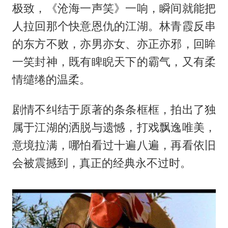
极致，《沧海一声笑》一响，瞬间就能把
人拉回那个快意恩仇的江湖。林青霞反串
的东方不败，亦男亦女、亦正亦邪，回眸
一笑封神，既有睥睨天下的霸气，又有柔
情缱绻的温柔。
剧情不纠结于原著的条条框框，拍出了独
属于江湖的洒脱与遗憾，打戏飘逸唯美，
意境拉满，哪怕看过十遍八遍，再看依旧
会被震撼到，真正的经典永不过时。