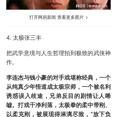
打开网易新闻 查看更多图片
4. 太极张三丰
把武学意境与人生哲理拍到极致的武侠神
作。
李连杰与钱小豪的对手戏堪称经典，一个
从纯真少年悟道成太极宗师，一个被名利
诱惑误入歧途，兄弟反目的剧情让人唏
嘘。打戏干净利落，太极拳的柔中带刚、
以柔克刚，被展现得淋漓尽致，“放下负