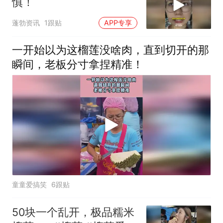
慎！
蓬勃资讯
1跟贴
APP专享
一开始以为这榴莲没啥肉，直到切开的那
瞬间，老板分寸拿捏精准！
童童爱搞笑
6跟贴
50块一个乱开，极品糯米