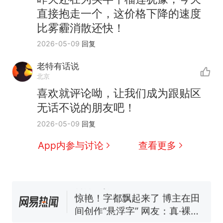
直接抱走一个，这价格下降的速度
比雾霾消散还快！
2026-05-09
回复
“不想干了特提出辞职”，疑
热
老特有话说
似南京大学数院院长辞职信流
北京
传，院方回应：喻良教授已卸
费大厨“全国小炒肉大王”称
新
喜欢就评论呦，让我们成为跟贴区
任院长一职，不清楚辞职信来
号，仅凭视频评出？中国烹饪
无话不说的朋友吧！
源；曾用手绘图做头像
协会回应
男子上山采菌偶然发现鸡枞菌
2026-05-09
回复
窝，原地守1天等它长大：挖了
140多朵
美国渔民钓获鲨鱼徒手将其拽
App内参与讨论
查看更多
回大海 目击者直呼震惊 （视频
来源：参考消息）
笔试第一被第二名传话劝弃考
官方通报
惊艳！字都飘起来了 博主在田
间创作“悬浮字” 网友：真·裸眼
3D！
“不想干了特提出辞职”，疑
热