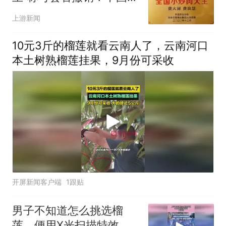
饪协会回应
上游新闻
10元3斤的榴莲就看云南人了，云南河口
本土树熟榴莲挂果，9月份可采收
开屏新闻客户端
1跟贴
男子不知道怎么挑选榴
莲，便用X光扫描特效，