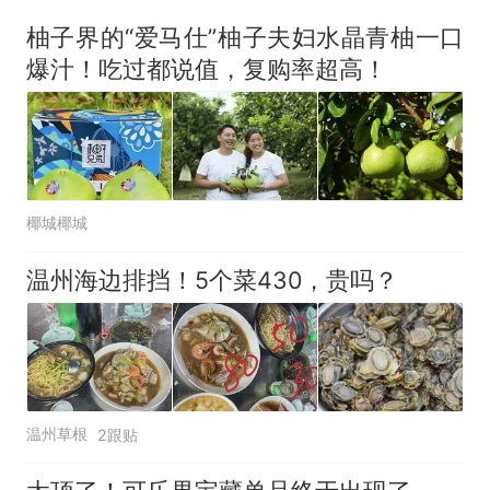
似南京大学数院院长辞职信流
柚子界的“爱马仕”柚子夫妇水晶青柚一口
传，院方回应：喻良教授已卸
爆汁！吃过都说值，复购率超高！
任院长一职，不清楚辞职信来
源；曾用手绘图做头像
椰城椰城
温州海边排挡！5个菜430，贵吗？
温州草根
2跟贴