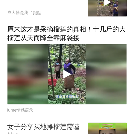
成大器是我
1跟贴
原来这才是采摘榴莲的真相！十几斤的大
榴莲从天而降全靠麻袋接
lume情感语录
女子分享买地摊榴莲需谨