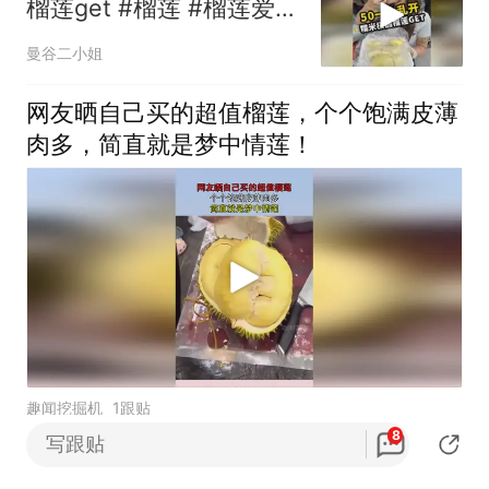
榴莲get #榴莲 #榴莲爱好
者 #泰国 #泰国美食
曼谷二小姐
网友晒自己买的超值榴莲，个个饱满皮薄
肉多，简直就是梦中情莲！
趣闻挖掘机
1跟贴
8
写跟贴
80奶奶没有吃过榴莲，姑