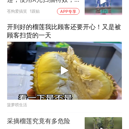
看榴莲！
苍狗爱搞笑
1跟贴
APP专享
开到好的榴莲我比顾客还要开心！又是被
顾客扫货的一天
菠萝唠生活
采摘榴莲究竟有多危险