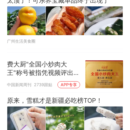
太顶了！可乐界宝藏单品终于出现了
广州生活美食圈
费大厨"全国小炒肉大
王"称号被指凭视频评出
官方回应
中国新闻周刊
2739跟贴
APP专享
原来，雪糕才是新疆必吃榜TOP！