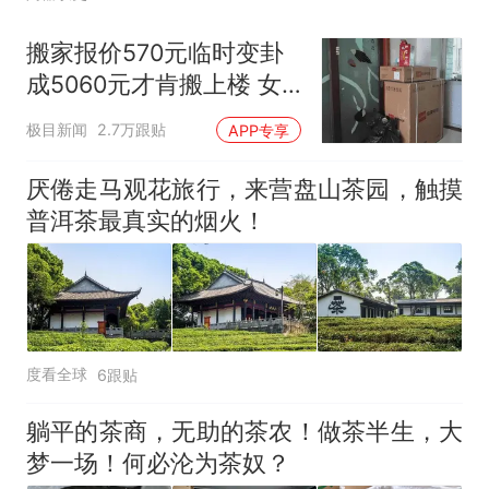
搬家报价570元临时变卦
成5060元才肯搬上楼 女
子傻眼
极目新闻
2.7万跟贴
APP专享
厌倦走马观花旅行，来营盘山茶园，触摸
普洱茶最真实的烟火！
度看全球
6跟贴
躺平的茶商，无助的茶农！做茶半生，大
梦一场！何必沦为茶奴？