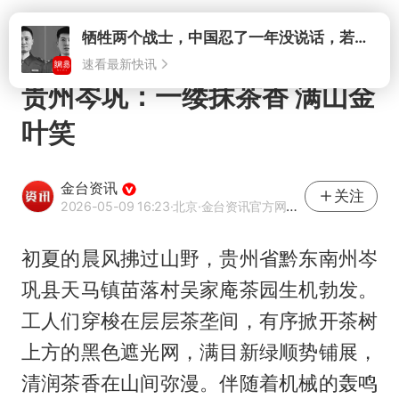
打开
贵州岑巩：一缕抹茶香 满山金
叶笑
金台资讯
关注
2026-05-09 16:23
·北京
·金台资讯官方网易号
初夏的晨风拂过山野，贵州省黔东南州岑
巩县天马镇苗落村吴家庵茶园生机勃发。
工人们穿梭在层层茶垄间，有序掀开茶树
上方的黑色遮光网，满目新绿顺势铺展，
清润茶香在山间弥漫。伴随着机械的轰鸣