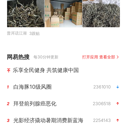
普洱话江湖
3跟贴
网易热搜
每30分钟更新
打开应用 查看全部
乐享全民健身 共筑健康中国
白海豚10级风圈
2361010
1
拜登前列腺癌恶化
2306518
2
光影经济撬动暑期消费新蓝海
2254143
3