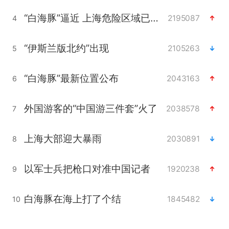
“白海豚”逼近 上海危险区域已转移3.03万人
2195087
4
“伊斯兰版北约”出现
2105263
5
“白海豚”最新位置公布
2043163
6
外国游客的“中国游三件套”火了
2038578
7
上海大部迎大暴雨
2030891
8
以军士兵把枪口对准中国记者
1920238
9
白海豚在海上打了个结
1845482
10