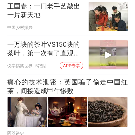
王国春：一门老手艺敲出
一片新天地
中国乡村振兴
一万块的茶叶VS150块的
茶叶，第一次有了直观对
比，太明显了
悦享搞笑世界
5跟贴
APP专享
痛心的技术泄密：英国骗子偷走中国红
茶，间接造成甲午惨败
阿器谈史