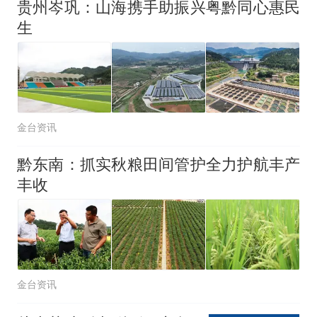
全部作废，公平么？
贵州岑巩：山海携手助振兴粤黔同心惠民
生
金台资讯
黔东南：抓实秋粮田间管护全力护航丰产
丰收
金台资讯