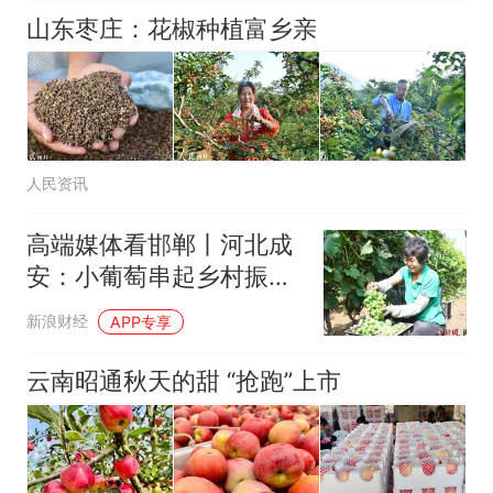
山东枣庄：花椒种植富乡亲
人民资讯
高端媒体看邯郸丨河北成
安：小葡萄串起乡村振兴
“甜蜜产业”
新浪财经
APP专享
云南昭通秋天的甜 “抢跑”上市