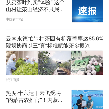
从卖茶叶到卖“体验” 这个
山村让茶山经济不只属于
春天
中国青年报
云南永德忙肺村茶园有机覆盖率达85.6%
院坝协商以三“真”标准赋能茶乡振兴
长江商报
热度·十六运｜云飞受聘
“内蒙古农推官”！内蒙古
百款优质“土特产”亮相十