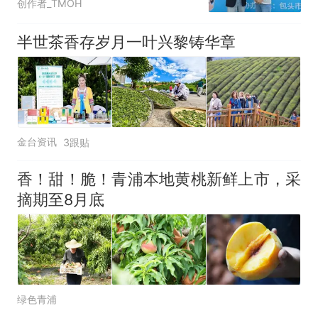
创作者_TMOH
六运
半世茶香存岁月一叶兴黎铸华章
金台资讯
3跟贴
香！甜！脆！青浦本地黄桃新鲜上市，采
摘期至8月底
绿色青浦