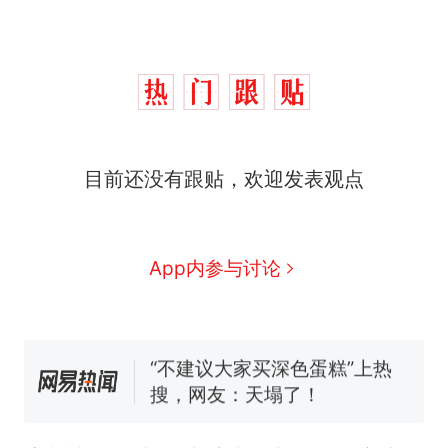
十多万人报名的考试，成绩
热
全部作废，公平么？
搬家报价570元，搬到楼下
新
目前还没有跟贴，欢迎发表观点
交5060元才肯搬上楼！女子傻
眼了……
空调24小时开着反而更省电？
电力部门回应
佛山一中学招聘物理教师，笔
App内参与讨论
试前13名均遭淘汰？教育局：
已叫停招聘，成立调查组全面
视频丨只要一枚命中就能让航
核查
母瘫痪 轰-6J实力有多强？
“不建议大家买深色蛋糕”上热
搜，网友：天塌了！
十多万人报名的考试，成绩
热