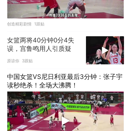
创造精彩剧情
1跟贴
女篮两将40分钟0分4失
误，宫鲁鸣用人引质疑
原谅你
3跟贴
中国女篮VS尼日利亚最后3分钟：张子宇
读秒绝杀！全场大沸腾！