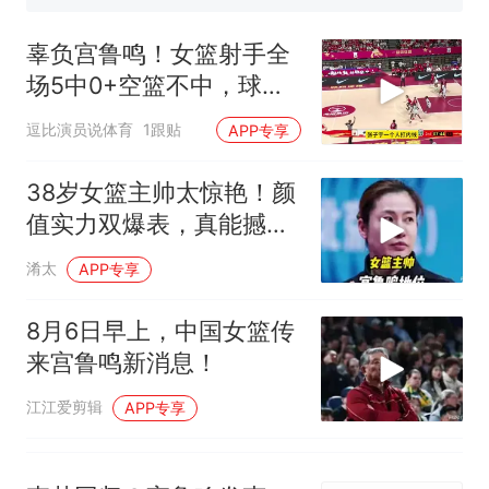
佛山一中学招聘物理教师，笔
辜负宫鲁鸣！女篮射手全
试前13名均遭淘汰？教育局：
已叫停招聘，成立调查组全面
场5中0+空篮不中，球
十多万人报名的考试，成绩
热
核查
全部作废，公平么？
迷：这两三年无进步
逗比演员说体育
1跟贴
APP专享
38岁女篮主帅太惊艳！颜
值实力双爆表，真能撼动
宫鲁鸣地位？
淆太
APP专享
8月6日早上，中国女篮传
来宫鲁鸣新消息！
江江爱剪辑
APP专享