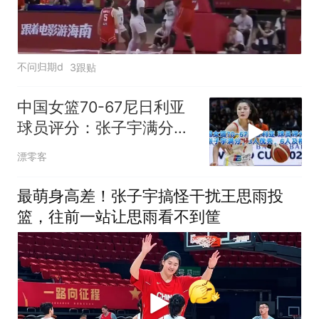
不问归期d
3跟贴
中国女篮70-67尼日利亚
球员评分：张子宇满分，
3人优秀，6人及格
漂零客
最萌身高差！张子宇搞怪干扰王思雨投
篮，往前一站让思雨看不到筐