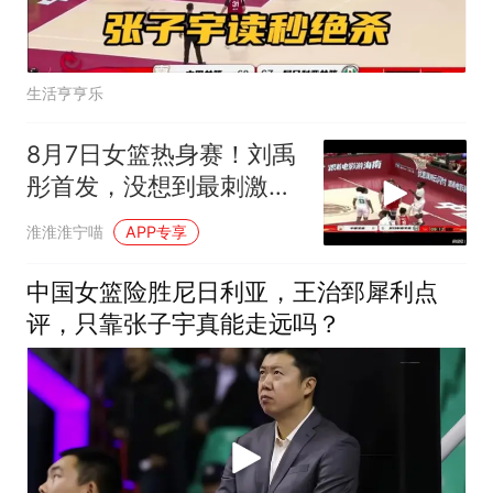
生活亨亨乐
8月7日女篮热身赛！刘禹
彤首发，没想到最刺激一
幕诞生了，全场
淮淮淮宁喵
APP专享
中国女篮险胜尼日利亚，王治郅犀利点
评，只靠张子宇真能走远吗？