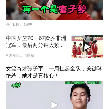
凉生枕时e
3跟贴
中国女篮70：67险胜非洲
冠军，最后两分钟太紧张
了，没有张子宇就输了
和海看日出
3跟贴
女篮奇才张子宇：一肩扛起全队，关键球
绝杀，她才是真核心！