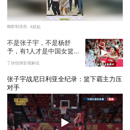
幽默制造机
4跟贴
不是张子宇，不是杨舒
予，有1人才是中国女篮险
胜的头号功臣
丁铗惊悚影视解说
张子宇战尼日利亚全纪录：篮下霸主力压
对手