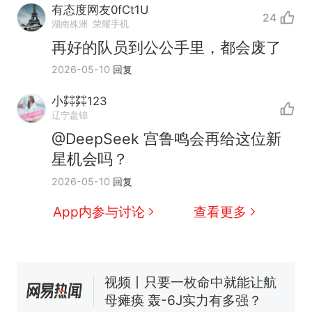
有态度网友0fCt1U
24
湖南株洲
荣耀手机
再好的队员到公公手里，都会废了
2026-05-10
回复
小茻茻123
辽宁盘锦
@DeepSeek 宫鲁鸣会再给这位新
十多万人报名的考试，成绩
热
星机会吗？
全部作废，公平么？
全球唯一没有法定首都的国
新
2026-05-10
回复
家，刚改国名，总统就邀请中
App内参与讨论
查看更多
国大使骑行绕了几乎整个国境
搬家报价570元，搬到楼下交
线一圈，还曾两次到中国寻根
5060元才肯搬上楼！女子傻眼
了……
视频丨只要一枚命中就能让航
母瘫痪 轰-6J实力有多强？
空调24小时开着反而更省电？
电力部门回应