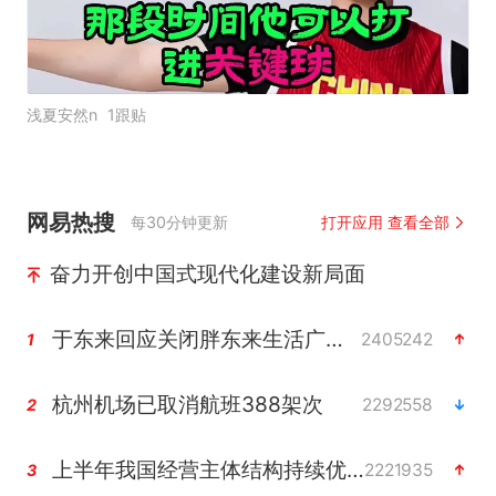
浅夏安然n
1跟贴
网易热搜
每30分钟更新
打开应用 查看全部
奋力开创中国式现代化建设新局面
于东来回应关闭胖东来生活广场店
2405242
1
杭州机场已取消航班388架次
2292558
2
上半年我国经营主体结构持续优化
2221935
3