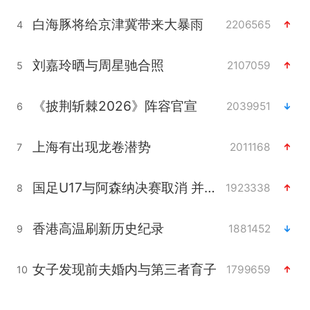
白海豚将给京津冀带来大暴雨
2206565
4
刘嘉玲晒与周星驰合照
2107059
5
《披荆斩棘2026》阵容官宣
2039951
6
上海有出现龙卷潜势
2011168
7
国足U17与阿森纳决赛取消 并列冠军
1923338
8
香港高温刷新历史纪录
1881452
9
女子发现前夫婚内与第三者育子
1799659
10