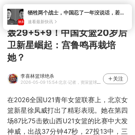
打开
轰29+5+9！中国女篮20岁后
卫新星崛起：宫鲁鸣再栽培
她？
李喜林篮球绝杀
关注
2026-05-09 15:54
·北京
·记者，资深篮球媒体人
在2026全国U21青年女篮联赛上，北京女
篮新星徐凤威打出了精彩表现。她在第四
场87比75击败山西U21女篮的比赛中大发
神威，出战37分钟47秒，27投13中，三