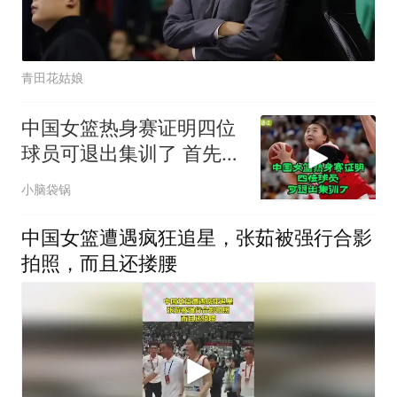
青田花姑娘
中国女篮热身赛证明四位
球员可退出集训了 首先是
刘禹彤
小脑袋锅
中国女篮遭遇疯狂追星，张茹被强行合影
拍照，而且还搂腰