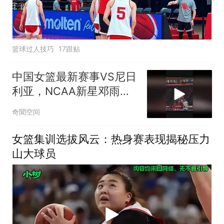
篮球过人技巧
17跟贴
中国女篮最新赛事VS尼日
利亚，NCAA新星邓雨婷
迎来首秀！
奇聞空间
女篮集训选拔风云：热身赛表现揭秘压力
山大球员