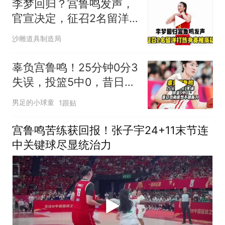
李梦回归？宫鲁鸣发声，
官宣决定，征召2名留洋
打热身赛被质疑！
沙雕道具制造局
辜负宫鲁鸣！25分钟0分3
失误，投篮5中0，昔日功
勋居然不如新人
男足的小球童
1跟贴
宫鲁鸣苦练获回报！张子宇24+11末节连
中关键球尽显统治力