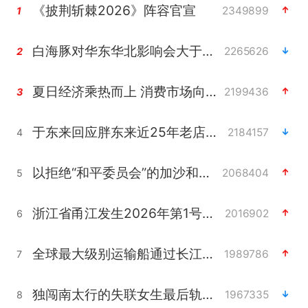
《披荆斩棘2026》阵容官宣
2349899
1
白海豚对华东华北影响会大于巴威
2265626
2
夏日经济乘热而上 消费市场向新而行
2199436
3
于东来回应胖东来近25年老店年底关闭
2184157
4
以拒绝“和平委员会”的加沙和平计划
2068404
5
浙江省甬江发生2026年第1号洪水
2016902
6
全球最大级别运输船通过长江大桥
1989786
7
独闯南太行的失联女生最后轨迹已确认
1967335
8