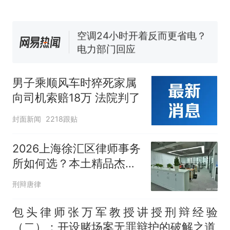
了……
视频丨只要一枚命中就能让航
母瘫痪 轰-6J实力有多强？
空调24小时开着反而更省电？
电力部门回应
5万的小车卖不动，40万以上
的抢着买
男子乘顺风车时猝死家属
十多万人报名的考试，成绩
热
向司机索赔18万 法院判了
全部作废，公平么？
封面新闻
2218跟贴
2026上海徐汇区律师事务
所如何选？本土精品杰地
律所与八位律师专业详解
刑辩唐律
包头律师张万军教授讲授刑辩经验
（二）：开设赌场案无罪辩护的破解之道