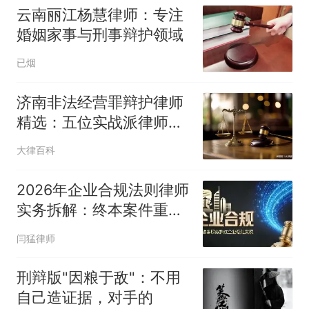
云南丽江杨慧律师：专注
婚姻家事与刑事辩护领域
已烟
济南非法经营罪辩护律师
精选：五位实战派律师办
案实录
大律百科
2026年企业合规法则律师
实务拆解：终本案件重启
与股东出资追
闫猛律师
刑辩版"因粮于敌"：不用
自己造证据，对手的