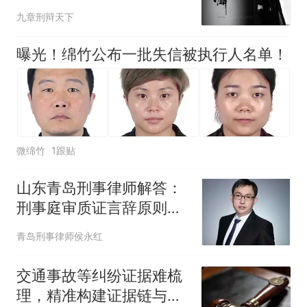
九章刑辩天下
曝光！绵竹公布一批失信被执行人名单！
微绵竹
1跟贴
山东青岛刑事律师解答：
刑事庭审质证言辞原则实
操注意事项
青岛刑事律师侯永红
交通事故等纠纷证据难梳
理，精准构建证据链与适