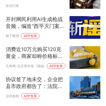
用法律破局
拾光行路
开封网民利用AI生成枪战
音频，编造“西平灭门案”
现场，警方：已拘留
扬子晚报
APP专享
消费近10万元购买120克
黄金，商家却称价格标错
拒绝发货，法院怎么判？
北青网-北京青年报
1跟贴
APP专享
协议签了地未交，企业把
县市政府都告了：法院还
没判，但涉案土地被拍卖
澎湃新闻
APP专享
了