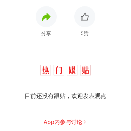
分享
5赞
十多万人报名的考试，成绩
热
目前还没有跟贴，欢迎发表观点
全部作废，公平么？
全球唯一没有法定首都的国
新
家，刚改国名，总统就邀请中
国大使骑行绕了几乎整个国境
搬家报价570元，搬到楼下交
App内参与讨论
线一圈，还曾两次到中国寻根
5060元才肯搬上楼！女子傻眼