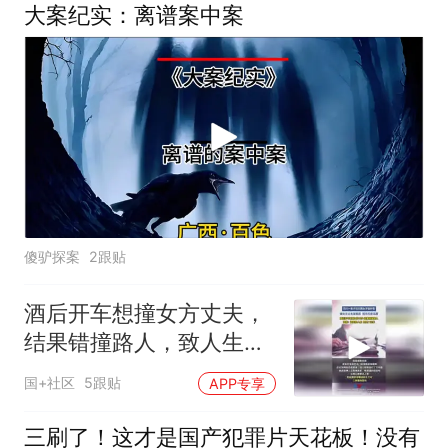
大案纪实：离谱案中案
傻驴探案
2跟贴
酒后开车想撞女方丈夫，
结果错撞路人，致人生命
垂危。法院：故意杀人
国+社区
5跟贴
APP专享
罪，判处十三年
三刷了！这才是国产犯罪片天花板！没有