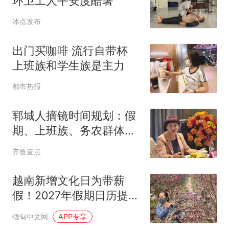
环卫工人平安度酷暑
冰点发布
出门买咖啡 流行自带杯
上班族和学生族是主力
都市热报
郓城人摘镜时间规划：假
期、上班族、务农群体完
整指南
齐鲁壹点
越南新增文化日为带薪
假！2027年假期日历提前
公布，最长连休或达10天
缅甸中文网
APP专享