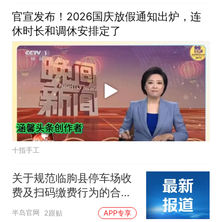
官宣发布！2026国庆放假通知出炉，连
休时长和调休安排定了
十指手工
关于规范临朐县停车场收
费及扫码缴费行为的合规
提示
半岛官网
2跟贴
APP专享