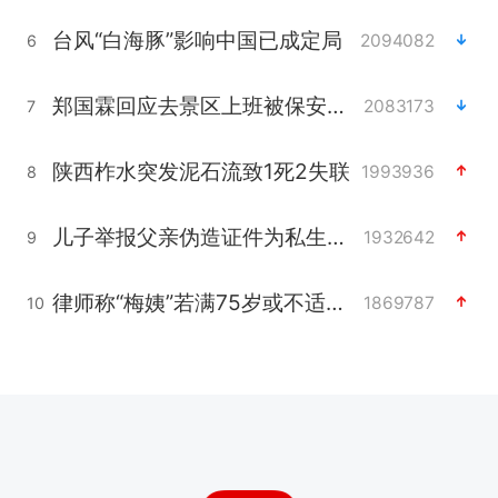
台风“白海豚”影响中国已成定局
2094082
6
郑国霖回应去景区上班被保安拦下
2083173
7
陕西柞水突发泥石流致1死2失联
1993936
8
儿子举报父亲伪造证件为私生子落户
1932642
9
律师称“梅姨”若满75岁或不适用死刑
1869787
10