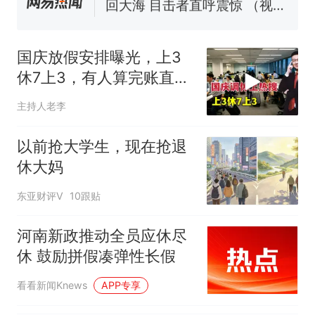
制裁瓜子饺子，美国怕什么？
笔试第一被第二名传话劝弃考
官方通报
国庆放假安排曝光，上3
“不想干了特提出辞职”，疑
热
休7上3，有人算完账直接
似南京大学数院院长辞职信流
破防！
传，院方回应：喻良教授已卸
主持人老李
任院长一职，不清楚辞职信来
源；曾用手绘图做头像
以前抢大学生，现在抢退
休大妈
东亚财评V
10跟贴
河南新政推动全员应休尽
休 鼓励拼假凑弹性长假
看看新闻Knews
APP专享