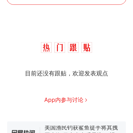
“不想干了特提出辞职”，疑
热
目前还没有跟贴，欢迎发表观点
似南京大学数院院长辞职信流
传，院方回应：喻良教授已卸
费大厨“全国小炒肉大王”称
新
任院长一职，不清楚辞职信来
号，仅凭视频评出？中国烹饪
源；曾用手绘图做头像
协会回应
男子上山采菌偶然发现鸡枞菌
App内参与讨论
窝，原地守1天等它长大：挖了
140多朵
美国渔民钓获鲨鱼徒手将其拽
回大海 目击者直呼震惊 （视频
来源：参考消息）