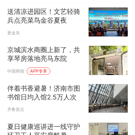
送清凉进园区！文艺轻骑
兵点亮菜鸟金谷夏夜
更金东
京城滨水商圈上新了，共
享琴房落地亮马东院
中国商报
APP专享
伴着书香避暑！济南市图
书馆日均入馆2.5万人次
齐鲁壹点
夏日健康巡讲进一线守护