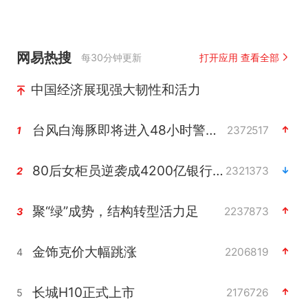
网易热搜
每30分钟更新
打开应用 查看全部
中国经济展现强大韧性和活力
台风白海豚即将进入48小时警戒线
2372517
1
80后女柜员逆袭成4200亿银行副行长
2321373
2
聚“绿”成势，结构转型活力足
2237873
3
金饰克价大幅跳涨
2206819
4
长城H10正式上市
2176726
5