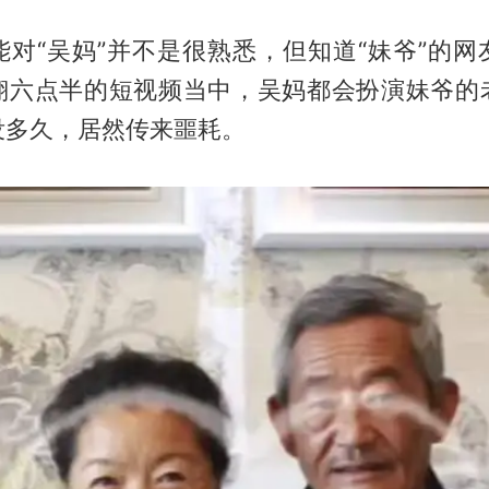
能对“吴妈”并不是很熟悉，但知道“妹爷”的网
翔六点半的短视频当中，吴妈都会扮演妹爷的
没多久，居然传来噩耗。