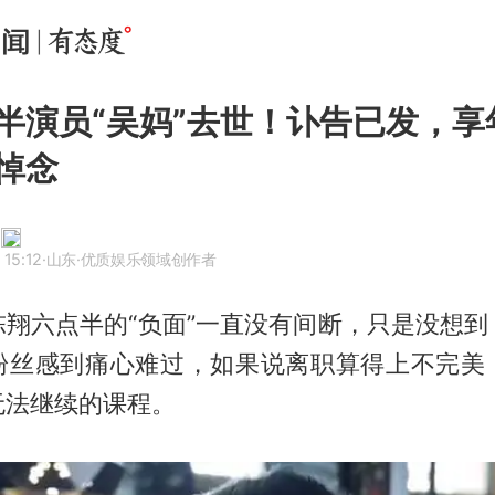
半演员“吴妈”去世！讣告已发，享
悼念
 15:12
·山东
·优质娱乐领域创作者
陈翔六点半
的“负面”一直没有间断，只是没想
粉丝感到痛心难过，如果说离职算得上不完美
无法继续的课程。