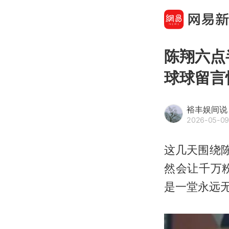
陈翔六点
球球留言
裕丰娱间说
2026-05-09
这几天围绕
然会让千万
是一堂永远