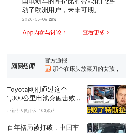
国电动车的性价比和智能化已经打
动了欧洲用户，未来可期。
2026-05-09
回复
App内参与讨论
查看更多
那个在床头放菜刀的女孩，
热
因老师一句“跟我回家”改写了
人生
搬家报价570元，搬到楼下
新
交5060元才肯搬上楼！女子傻
Toyota刚刚通过这个
眼了……
费大厨“全国小炒肉大王”称
1,000公里电池突破击败了
号，仅凭视频评出？中国烹饪
特斯拉！
协会回应
台风"白海豚"中心附近最大风
小新今天做什么
103跟贴
力已达15级 最新研判
佛山一中学招聘物理教师，笔
百年格局被打破，中国车