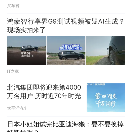
买车君
鸿蒙智行享界G9测试视频被疑AI生成？
现场实拍来了
IT之家
北汽集团即将迎来第‌4000
万名用户 历时近70年时光
太平洋汽车
日本小姐姐试完比亚迪海獭：要不要换掉