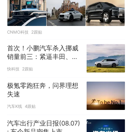
CNMO科技
2跟贴
首次！小鹏汽车杀入挪威
销量前三：紧逼丰田、大
众两大老牌车企
快科技
2跟贴
极氪零跑狂奔，问界理想
失速
汽车K线
4跟贴
汽车出行产业日报(08.07)
: 车企新品密集上市