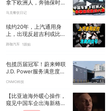
试前13名均遭淘汰？教育局：
拿下欧洲人，奔驰保时捷
已叫停招聘，成立调查组全面
笔试第一被第二名传话劝弃考
现在没人要了？
马克餐饮日记
核查
官方通报
那个在床头放菜刀的女孩，
热
续约20年，上汽通用身
因老师一句“跟我回家”改写了
上，出现反超吉利或比亚
人生
迪的机会？
路咖汽车
1跟贴
包揽历届冠军！蔚来蝉联
J.D. Power服务满意度榜
首
CNMO科技
【比亚迪海外暖心操作，
窥见中国车企出海新格
局】