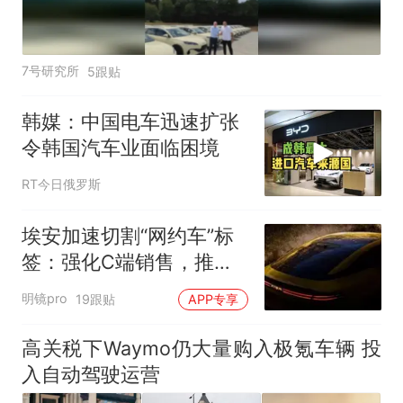
7号研究所
5跟贴
韩媒：中国电车迅速扩张
令韩国汽车业面临困境
RT今日俄罗斯
埃安加速切割“网约车”标
签：强化C端销售，推
RAY全新车系
明镜pro
19跟贴
APP专享
高关税下Waymo仍大量购入极氪车辆 投
入自动驾驶运营