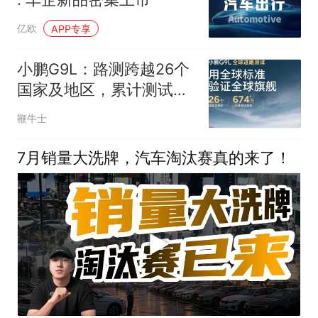
亿欧
APP专享
小鹏G9L：路测跨越26个
国家及地区，累计测试里
程超过674万公里
鞭牛士
7月销量大洗牌，汽车淘汰赛真的来了！