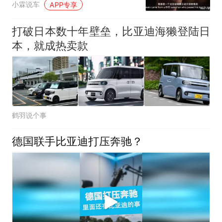
小霖说车
APP专享
打破日本数十年壁垒，比亚迪海獭登陆日
本，就成热卖款
鹤羽说个事
德国联手比亚迪打压奔驰？