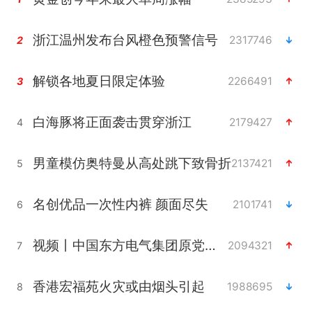
浙江温州发布台风橙色预警信号
2317746
2
解锁各地夏日限定体验
2266491
3
白海豚将正面袭击贯穿浙江
2179427
4
男童模仿奥特曼从高处跳下致骨折
2137421
5
名创优品一次性内裤 颜面尽失
2101741
6
视频丨中国东方电气集团原党组副书记、董事宋致远被查
2094321
7
香港宏福苑火灾或由烟头引起
1988695
8