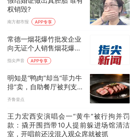
假结婚证做出真胚胎 谁有
权销毁?
南方都市报
APP专享
常德一烟花爆竹批发企业
向无证个人销售烟花爆竹
被依法查处
指尖声音
APP专享
明知是“鸭肉”却当“菲力牛
排”卖，自助餐厅被判支付
3倍惩罚性赔偿金
齐鲁壹点
王力宏西安演唱会一“黄牛”被行拘并罚
款：撬开围挡带10人提前躲进场馆清洁
室，开唱前还没混入观众席就被抓