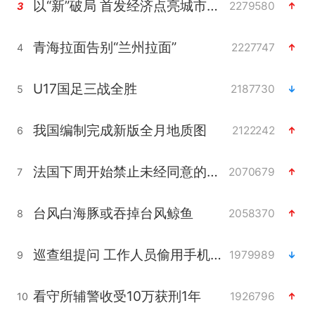
以“新”破局 首发经济点亮城市消费活力
2279580
3
青海拉面告别“兰州拉面”
2227747
4
U17国足三战全胜
2187730
5
我国编制完成新版全月地质图
2122242
6
法国下周开始禁止未经同意的电话营销
2070679
7
台风白海豚或吞掉台风鲸鱼
2058370
8
巡查组提问 工作人员偷用手机查答案
1979989
9
看守所辅警收受10万获刑1年
1926796
10