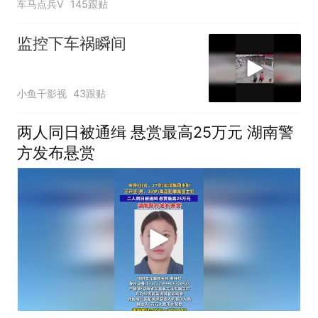
车马点兵V
145跟贴
监控下车祸瞬间
小鱼干影视
43跟贴
两人同日被通缉 悬赏最高25万元 湖南警
方发布悬赏