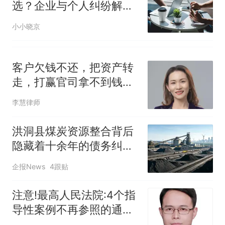
选？企业与个人纠纷解决
律师选择指南（2026最新
小小晓京
参考）
客户欠钱不还，把资产转
走，打赢官司拿不到钱怎
么办？|公司法研
李慧律师
洪洞县煤炭资源整合背后
隐藏着十余年的债务纠纷
至今仍在司法途径中
企报News
4跟贴
注意!最高人民法院:4个指
导性案例不再参照的通知
(2026年8月最新)