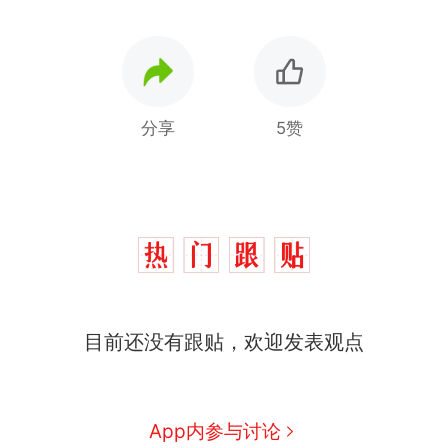
分享
5赞
那个在床头放菜刀的女孩，
热
因老师一句“跟我回家”改写了
人生
制裁瓜子饺子，美国怕什
新
目前还没有跟贴，欢迎发表观点
么？
费大厨“全国小炒肉大王”称
号，仅凭视频评出？中国烹饪
协会回应
男子上山采菌偶然发现鸡枞菌
App内参与讨论