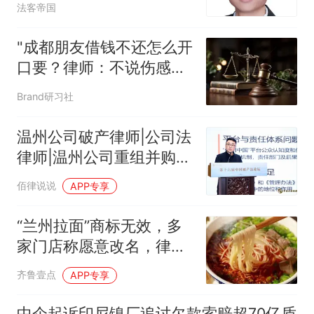
法客帝国
"成都朋友借钱不还怎么开
口要？律师：不说伤感情
的话，也能把钱要回来"
Brand研习社
温州公司破产律师|公司法
律师|温州公司重组并购律
师——陈炯然：以破产法
佰律说说
APP专享
治之力，重启城市"烂
尾"生机
“兰州拉面”商标无效，多
家门店称愿意改名，律师
解读
齐鲁壹点
APP专享
中企起诉印尼镍厂追讨欠款索赔超70亿盾