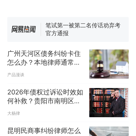
窝，原地守1天等它长大：挖了
140多朵
美国渔民钓获鲨鱼徒手将其拽
回大海 目击者直呼震惊 （视频
来源：参考消息）
笔试第一被第二名传话劝弃考
官方通报
那个在床头放菜刀的女孩，
热
因老师一句“跟我回家”改写了
广州天河区债务纠纷卡住
人生
怎么办？本地律师通常先
查责任对象是谁呢
产品漫谈
2026年债权过诉讼时效如
何补救？贵阳市南明区杨
再坤律师解
大杨律
昆明民商事纠纷律师怎么