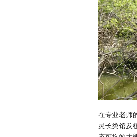
在专业老师
灵长类馆及
态可掬的大