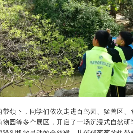
的带领下，同学们依次走进百鸟园、猛兽区、
植物园等多个展区，开启了一场沉浸式自然研
熊猫到机敏灵动的金丝猴，从郁郁葱葱的热带