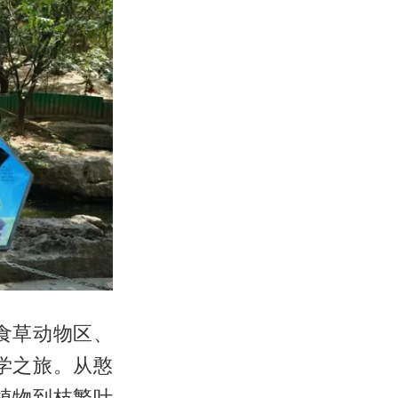
食草动物区、
学之旅。从憨
植物到枝繁叶