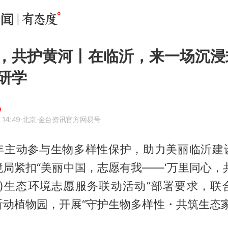
，共护黄河丨在临沂，来一场沉浸
研学
 14:49
·北京
·金台资讯官方网易号
年主动参与生物多样性保护，助力美丽临沂建
局紧扣“美丽中国，志愿有我——‘万里同心，
区)生态环境志愿服务联动活动”部署要求，联
沂动植物园，开展“守护生物多样性・共筑生态家