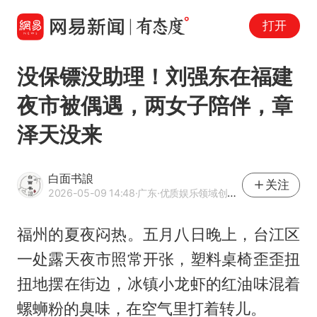
打开
没保镖没助理！刘强东在福建
夜市被偶遇，两女子陪伴，章
泽天没来
白面书誏
关注
2026-05-09 14:48
·广东
·优质娱乐领域创作者
福州的夏夜闷热。五月八日晚上，台江区
一处露天夜市照常开张，塑料桌椅歪歪扭
扭地摆在街边，冰镇小龙虾的红油味混着
螺蛳粉的臭味，在空气里打着转儿。