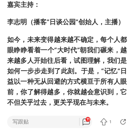
嘉宾主持
：
李志明（播客“日谈公园”创始人，主播）
如今，未来变得越来越不确定，每个人都
眼睁睁看着一个“大时代”朝我们碾来，越
来越多人开始往后看，试图理解，我们是
如何一步步走到了此刻。于是，“记忆”日
益以一种无从回避的方式横亘于所有人眼
前，你了解得越多，你就越会意识到，它
不但关乎过去，更关乎现在与未来。
杨潇将携新作《另一个国度》与成庆、李
11
写跟贴
1
志明一起，谈谈我们如何面对不愉快的过