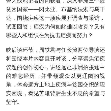
曾为战地记者的周轶君，深入非洲三个最
贫困国家——冈比亚、布基纳法索与乌干
达，围绕疟疾这一顽疾展开调查与采访，
试图回答：疟疾为何如此难以攻克？又有
哪些人和组织在为抗击疟疾而努力？
映后谈环节，周轶君与任长箴两位导演还
将围绕本片内容展开对谈，分享聚焦疟疾
议题的创作初心，讲述远赴非洲拍摄途中
的难忘经历，并带领观众以更辽阔的视
角，体会远方土地上疾病与贫困交织的现
实困境，看见苦难背后生生不息的希望与
坚守。