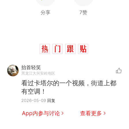
分享
7赞
费大厨“全国小炒肉大王”称
热
抬首轻笑
号，仅凭视频评出？中国烹饪
黑龙江大兴安岭地区
协会回应
男子上山采菌偶然发现鸡枞
新
看过卡塔尔的一个视频，街道上都
菌窝，原地守1天等它长大：挖
有空调！
了140多朵
制裁瓜子饺子，美国怕什么？
2026-05-09
回复
美国渔民钓获鲨鱼徒手将其拽
App内参与讨论
查看更多
回大海 目击者直呼震惊 （视频
来源：参考消息）
笔试第一被第二名传话劝弃考