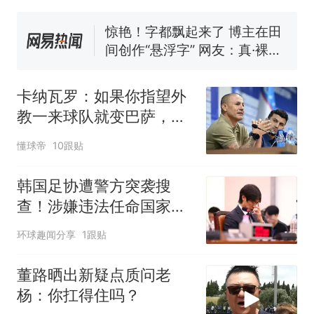
官方通报
惊艳！字都飘起来了 博主在田
间创作“悬浮字” 网友：真·裸眼
3D！
费大厨“全国小炒肉大王”称
热
号，仅凭视频评出？中国烹饪
卡纳瓦罗：如果你指望外
协会回应
教一来球队就变巴萨，这
不现实
懂球帝
10跟贴
韩国足协遭警方突袭搜
查！涉嫌违法任命国家队
教练
环球趣闻分享
1跟贴
董路晒出新疑点质问老
杨：你扛得住吗？