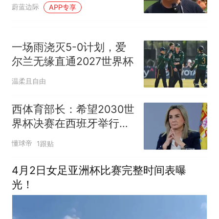
蔚蓝边际
APP专享
一场雨浇灭5-0计划，爱
尔兰无缘直通2027世界杯
温柔且自由
西体育部长：希望2030世
界杯决赛在西班牙举行，
因为我们配得上
懂球帝
1跟贴
4月2日女足亚洲杯比赛完整时间表曝
光！