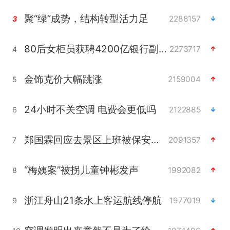
聚“绿”成势，结构转型活力足
2288157
3
80后女柜员获聘4200亿银行副行长
2273717
4
金饰克价大幅跳涨
2159004
5
24小时不关空调 电费会更低吗
2122885
6
郑国霖回应去景区上班被保安拦下
2091357
7
“梅姨案”被拐儿童钟彬发声
1992082
8
浙江舟山21条水上客运航线停航
1977019
9