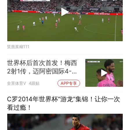
笑熬浆糊111
世界杯后首次首发！梅西
2射1传，迈阿密国际4-2
迎联盟杯开门红
全景体育V
4跟贴
APP专享
C罗2014年世界杯“游龙”集锦！让你一次
看过瘾！