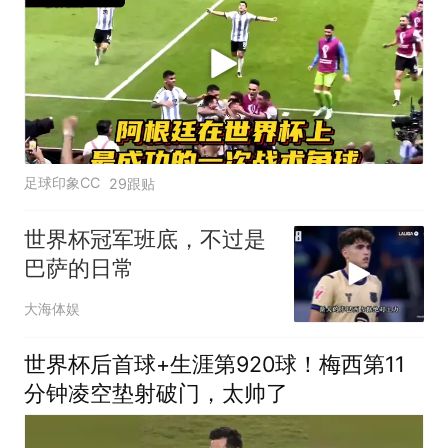
足球印象CC
29跟贴
世界杯冠军班底，不过是
巴萨的日常
大海体娱
世界杯后首球+生涯第920球！梅西第11
分钟凌空垫射破门，太帅了