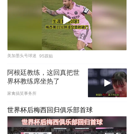
美加墨头号球迷
95跟贴
阿根廷教练，这回真把世
界杯教练席坐热了
家禽搞笑事务所
世界杯后梅西回归俱乐部首球