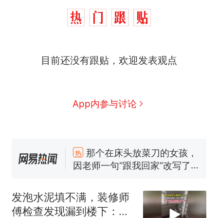
目前还没有跟贴，欢迎发表观点
App内参与讨论
那个在床头放菜刀的女孩，
热
因老师一句“跟我回家”改写了
人生
费大厨“全国小炒肉大王”称
新
号，仅凭视频评出？中国烹饪
发泡水泥填不满，装修师
协会回应
美国渔民钓获鲨鱼徒手将其拽
傅检查发现漏到楼下：出
回大海 目击者直呼震惊 （视频