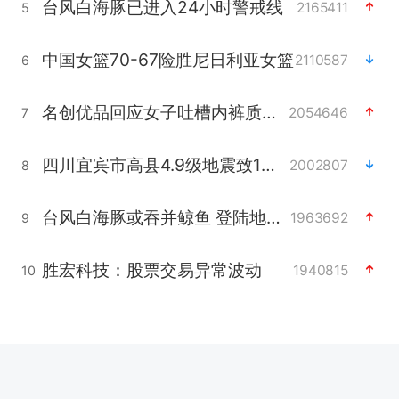
台风白海豚已进入24小时警戒线
2165411
5
中国女篮70-67险胜尼日利亚女篮
2110587
6
名创优品回应女子吐槽内裤质量差
2054646
7
四川宜宾市高县4.9级地震致1人死亡
2002807
8
台风白海豚或吞并鲸鱼 登陆地点更新
1963692
9
胜宏科技：股票交易异常波动
1940815
10