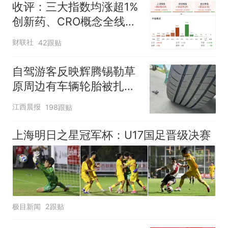
收评：三大指数均涨超1%
创新药、CRO概念全线走
强
财联社
42跟贴
自驾游客反映辉腾锡勒草
原周边有车辆轮胎被扎，
修理店铺换胎价格高达千
江西晨报
198跟贴
元，官方发布情况通报
上海明日之星冠军杯：U17国足晋级决赛
极目新闻
2跟贴