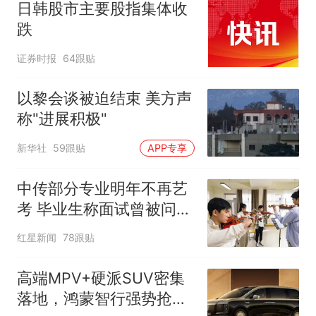
日韩股市主要股指集体收
跌
证券时报
64跟贴
以黎会谈被迫结束 美方声
称"进展积极"
新华社
59跟贴
APP专享
中传部分专业明年不再艺
考 毕业生称面试曾被问
“如何策划晚会” 专家：遏
红星新闻
78跟贴
制“艺考捷径化”
高端MPV+硬派SUV密集
落地，鸿蒙智行强势抢占