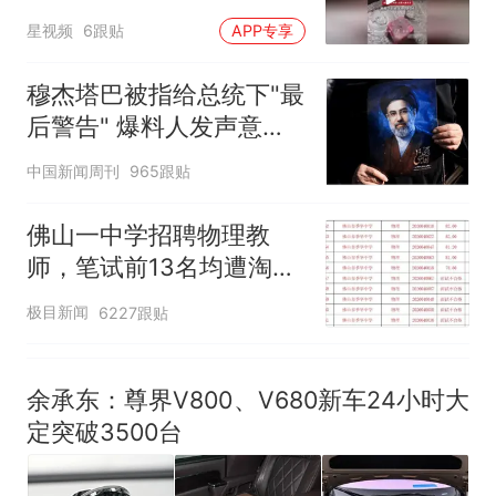
风口未延伸到外墙
来源：参考消息）
笔试第一被第二名传话劝弃考
星视频
6跟贴
APP专享
官方通报
佛山一中学招聘物理教师，笔
穆杰塔巴被指给总统下"最
试前13名均遭淘汰？教育局：
后警告" 爆料人发声意味
已叫停招聘，成立调查组全面
台风"白海豚"中心附近最大风
深长
中国新闻周刊
核查
965跟贴
力已达15级 最新研判
那个在床头放菜刀的女孩，
热
佛山一中学招聘物理教
因老师一句“跟我回家”改写了
师，笔试前13名均遭淘
人生
汰？教育局：已叫停招
极目新闻
6227跟贴
聘，成立调查组全面核查
余承东：尊界V800、V680新车24小时大
定突破3500台