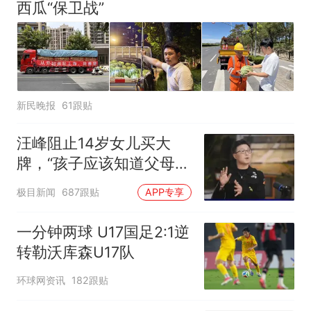
西瓜“保卫战”
新民晚报
61跟贴
汪峰阻止14岁女儿买大
牌，“孩子应该知道父母的
不易”，称自己买衣服80%
极目新闻
687跟贴
APP专享
都在淘宝
一分钟两球 U17国足2:1逆
转勒沃库森U17队
环球网资讯
182跟贴