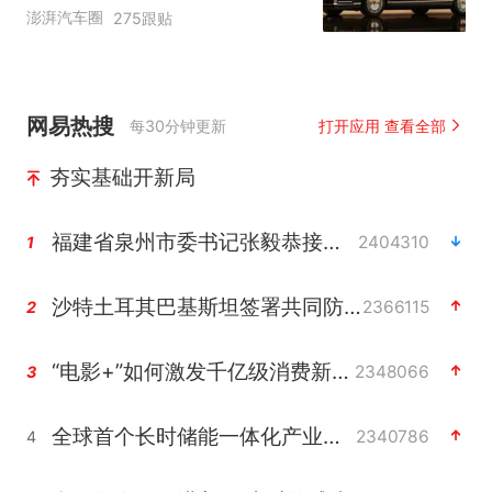
自主高端市场制高点
澎湃汽车圈
275跟贴
网易热搜
每30分钟更新
打开应用 查看全部
夯实基础开新局
福建省泉州市委书记张毅恭接受纪律审查和监察调查
2404310
1
沙特土耳其巴基斯坦签署共同防务协议
2366115
2
“电影+”如何激发千亿级消费新活力？
2348066
3
全球首个长时储能一体化产业园量产
2340786
4