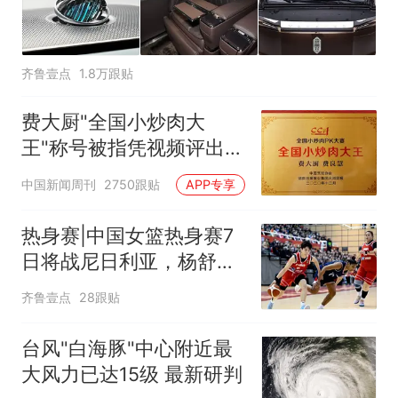
齐鲁壹点
1.8万跟贴
费大厨"全国小炒肉大
王"称号被指凭视频评出
官方回应
中国新闻周刊
2750跟贴
APP专享
热身赛|中国女篮热身赛7
日将战尼日利亚，杨舒予
有望出战
齐鲁壹点
28跟贴
台风"白海豚"中心附近最
大风力已达15级 最新研判