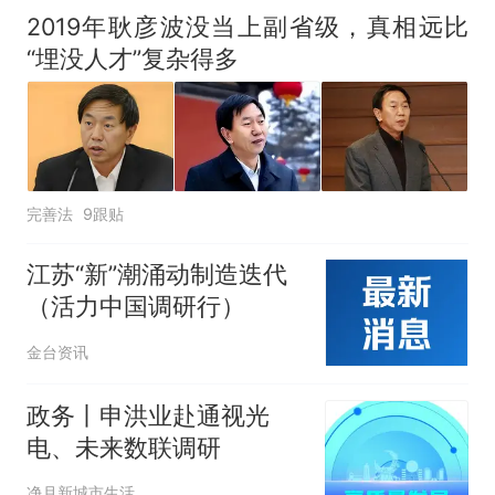
全部作废，公平么？
2019年耿彦波没当上副省级，真相远比
“埋没人才”复杂得多
完善法
9跟贴
江苏“新”潮涌动制造迭代
（活力中国调研行）
金台资讯
政务丨申洪业赴通视光
电、未来数联调研
净月新城市生活