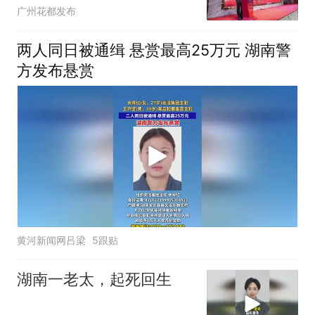
广州花都发布
两人同日被通缉 悬赏最高25万元 湖南警
方发布悬赏
黄河新闻网吕梁
5跟贴
湖南一老太，起死回生