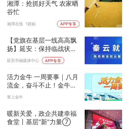
湘潭：抢抓好天气 农家晒
谷忙
湘潭在线
1跟贴
APP专享
【党旗在基层一线高高飘
扬】延安：保持临战状态
全力打好防汛主动仗
延安市融媒体中心
APP专享
活力金牛 一周要事｜八月
流金，奋斗不止！金牛区
街道、部门党政“一把手”
掌上金牛
这周在忙啥？
暖新关爱，政企共建幸福
食堂丨基层“新”力量⑦