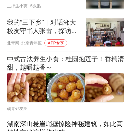
主持生小爽
5跟贴
我的“三下乡”｜对话湘大
校友守书人张雷，探访旋
梯书苑追寻红色薪火
北青网-北京青年报
APP专享
中式古法养生小食：桂圆抱莲子！香糯清
甜，越嚼越香～
朝青邻友圈
湖南深山悬崖峭壁惊险神秘建筑，如此高