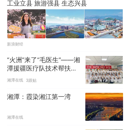
工业立县 旅游强县 生态兴县
新浪财经
“火洲”来了“毛医生”——湘
潭援疆医疗队技术帮扶二
三事
湘潭在线
3跟贴
湘潭：霞染湘江第一湾
湘潭在线