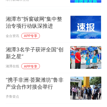
湘潭市“拆窗破网”集中整
治专项行动纵深推进
金台资讯
APP专享
湘潭3名学子获评全国“创
新之星”
湘潭在线
APP专享
“携手非洲·荟聚潍坊”鲁非
产业合作对接会举行
齐鲁壹点