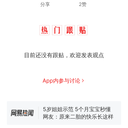
分享
2赞
十多万人报名的考试，成绩
热
全部作废，公平么？
搬家报价570元，搬到楼下
新
目前还没有跟贴，欢迎发表观点
交5060元才肯搬上楼！女子傻
眼了……
空调24小时开着反而更省电？
电力部门回应
佛山一中学招聘物理教师，笔
App内参与讨论
试前13名均遭淘汰？教育局：
已叫停招聘，成立调查组全面
“不建议大家买深色蛋糕”上热
核查
搜，网友：天塌了！
5岁姐姐示范 5个月宝宝秒懂
网友：原来二胎的快乐长这样
十多万人报名的考试，成绩
热