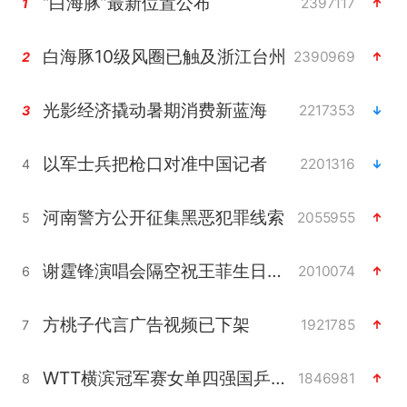
“白海豚”最新位置公布
2397117
1
白海豚10级风圈已触及浙江台州
2390969
2
光影经济撬动暑期消费新蓝海
2217353
3
以军士兵把枪口对准中国记者
2201316
4
河南警方公开征集黑恶犯罪线索
2055955
5
谢霆锋演唱会隔空祝王菲生日快乐
2010074
6
方桃子代言广告视频已下架
1921785
7
WTT横滨冠军赛女单四强国乒占三席
1846981
8