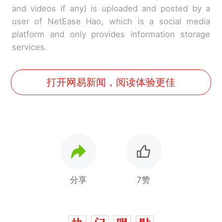
and videos if any) is uploaded and posted by a
user of NetEase Hao, which is a social media
platform and only provides information storage
services.
打开网易新闻，阅读体验更佳
分享
7赞