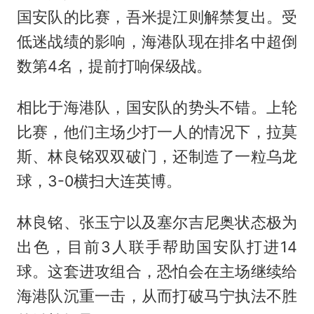
国安队的比赛，吾米提江则解禁复出。受
低迷战绩的影响，海港队现在排名中超倒
数第4名，提前打响保级战。
相比于海港队，国安队的势头不错。上轮
比赛，他们主场少打一人的情况下，拉莫
斯、林良铭双双破门，还制造了一粒乌龙
球，3-0横扫大连英博。
林良铭、张玉宁以及塞尔吉尼奥状态极为
出色，目前3人联手帮助国安队打进14
球。这套进攻组合，恐怕会在主场继续给
海港队沉重一击，从而打破马宁执法不胜