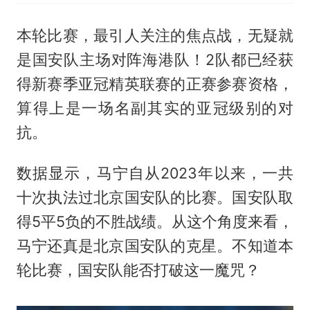
本轮比赛，最引人关注的焦点战，无疑就
是国安队主场对阵海港队！2队都已经获
得新赛季亚冠精英联赛的正赛参赛资格，
算得上是一场名副其实的亚冠级别的对
抗。
数据显示，马宁自从2023年以来，一共
十次执法过北京国安队的比赛。国安队取
得5平5负的不胜战绩。从这个角度来看，
马宁还真是北京国安队的克星。不知道本
轮比赛，国安队能否打破这一魔咒？