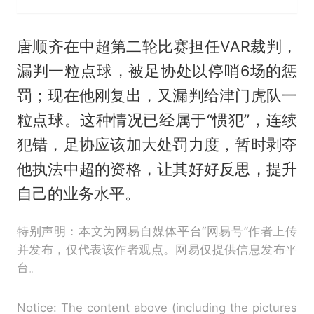
唐顺齐在中超第二轮比赛担任VAR裁判，
漏判一粒点球，被足协处以停哨6场的惩
罚；现在他刚复出，又漏判给津门虎队一
粒点球。这种情况已经属于“惯犯”，连续
犯错，足协应该加大处罚力度，暂时剥夺
他执法中超的资格，让其好好反思，提升
自己的业务水平。
特别声明：本文为网易自媒体平台“网易号”作者上传
并发布，仅代表该作者观点。网易仅提供信息发布平
台。
Notice: The content above (including the pictures