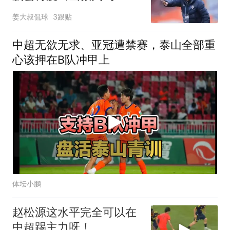
姜大叔侃球
3跟贴
中超无欲无求、亚冠遭禁赛，泰山全部重
心该押在B队冲甲上
体坛小鹏
赵松源这水平完全可以在
中超踢主力呀！