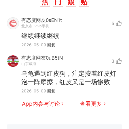
有态度网友0sEN1t
5
北京市
vivo手机
继续继续继续
2026-05-09
回复
有态度网友0uB5tN
3
山东威海
那个在床头放菜刀的女孩，
热
乌龟遇到红皮狗，注定按着红皮灯
因老师一句“跟我回家”改写了
泡一阵摩擦，红皮又是一场惨败
人生
制裁瓜子饺子，美国怕什
新
2026-05-09
回复
么？
费大厨“全国小炒肉大王”称
App内参与讨论
查看更多
号，仅凭视频评出？中国烹饪
协会回应
男子上山采菌偶然发现鸡枞菌
窝，原地守1天等它长大：挖了