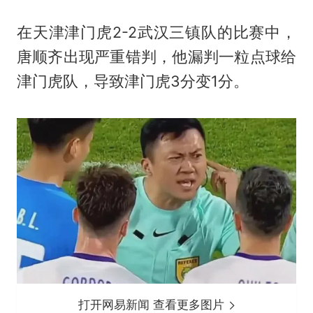
在天津津门虎2-2武汉三镇队的比赛中，
唐顺齐出现严重错判，他漏判一粒点球给
津门虎队，导致津门虎3分变1分。
打开网易新闻 查看更多图片