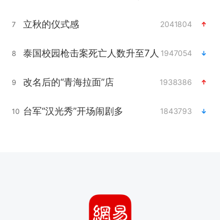
立秋的仪式感
2041804
7
泰国校园枪击案死亡人数升至7人
1947054
8
改名后的“青海拉面”店
1938386
9
台军“汉光秀”开场闹剧多
1843793
10