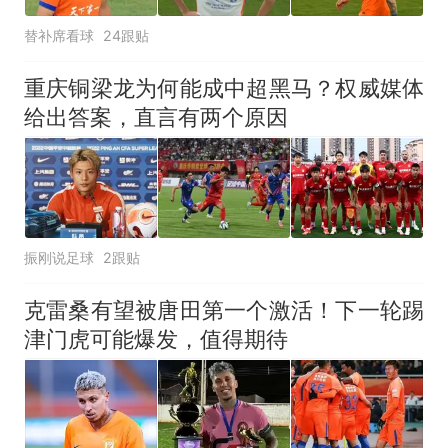
替补席看球
24跟贴
重庆铜梁龙为何能成中超黑马？权威媒体
给出答案，直言有两个原因
振刚说足球
2跟贴
克雷桑有望被唐田第一个激活！下一轮踢
津门虎可能爆发，值得期待