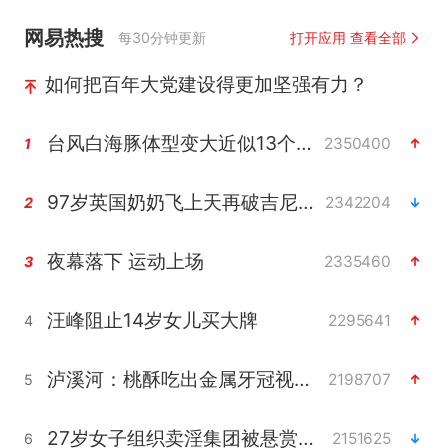
网易热搜
每30分钟更新
打开应用 查看全部
如何把百年大党建设得更加坚强有力？
台风白海豚体型变大近似13个浙江面积
2350400
1
97岁英国奶奶飞上天再破吉尼斯纪录
2342204
2
夜幕落下 运动上场
2335460
3
汪峰阻止14岁女儿买大牌
2295641
4
泸溪河：桃酥吃出金属牙冠视频不实
2198707
5
27岁女子组织卖淫集团被悬赏通缉
2151625
6