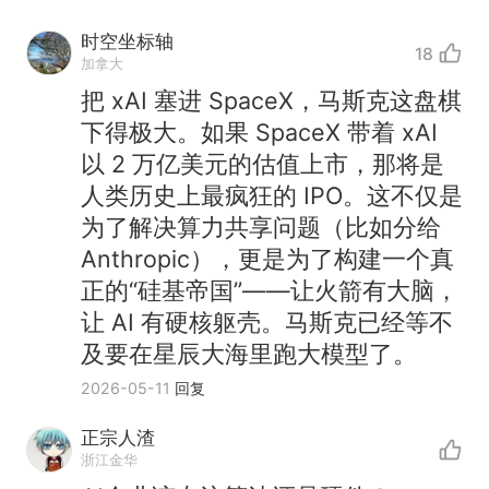
时空坐标轴
18
加拿大
把 xAI 塞进 SpaceX，马斯克这盘棋
下得极大。如果 SpaceX 带着 xAI
以 2 万亿美元的估值上市，那将是
人类历史上最疯狂的 IPO。这不仅是
为了解决算力共享问题（比如分给
Anthropic），更是为了构建一个真
正的“硅基帝国”——让火箭有大脑，
让 AI 有硬核躯壳。马斯克已经等不
及要在星辰大海里跑大模型了。
2026-05-11
回复
正宗人渣
浙江金华