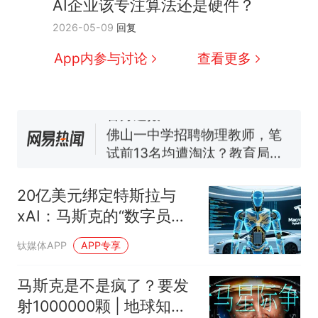
AI企业该专注算法还是硬件？
那个在床头放菜刀的女孩，
热
2026-05-09
回复
因老师一句“跟我回家”改写了
人生
费大厨“全国小炒肉大王”称
新
App内参与讨论
查看更多
号，仅凭视频评出？中国烹饪
协会回应
笔试第一被第二名传话劝弃考
官方通报
佛山一中学招聘物理教师，笔
试前13名均遭淘汰？教育局：
已叫停招聘，成立调查组全面
台风"白海豚"中心附近最大风
核查
力已达15级 最新研判
20亿美元绑定特斯拉与
享界G9车型预售价公布：
xAI：马斯克的“数字员
43.98万起
工”，到底算的是什么账？
那个在床头放菜刀的女孩，
热
钛媒体APP
APP专享
因老师一句“跟我回家”改写了
人生
马斯克是不是疯了？要发
射1000000颗 | 地球知识