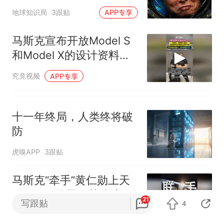
局
地球知识局
3跟贴
APP专享
马斯克宣布开放Model S
和Model X的设计资料与
软件
究竟视频
APP专享
十一年终局，人类终将破
防
虎嗅APP
3跟贴
马斯克“牵手”黄仁勋上天
“SpaceX将只用英伟达芯
21
写跟贴
4
片”
网易科技态度见闻