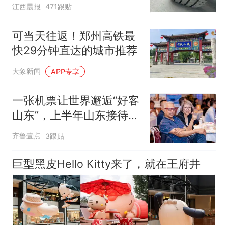
修理店铺换胎价格高达千
江西晨报
471跟贴
元，官方发布情况通报
可当天往返！郑州高铁最
快29分钟直达的城市推荐
大象新闻
APP专享
一张机票让世界邂逅“好客
山东”，上半年山东接待入
境游客增长44.2%
齐鲁壹点
3跟贴
巨型黑皮Hello Kitty来了，就在王府井