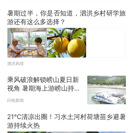
暑期过半，你是否知道，泗洪乡村研学旅
游还有这么多选择？
泗洪风情
乘风破浪解锁崂山夏日新
视角 暑期海上游崂山持续
升温
闪电新闻
21℃清凉出圈！习水土河村荷塘苗乡避暑
游持续火热