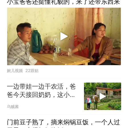
小宝爸爸还挺懂礼貌的，来了还带东西来
婉儿视频
22跟贴
一边带娃一边干农活，爸
爸今天接回奶奶，这小家
终于团圆了
乌贼酱
门前豆子熟了，摘来焖锅豆饭，一个人过