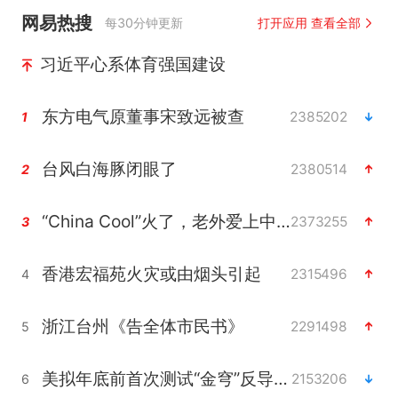
网易热搜
每30分钟更新
打开应用 查看全部
习近平心系体育强国建设
东方电气原董事宋致远被查
2385202
1
台风白海豚闭眼了
2380514
2
“China Cool”火了，老外爱上中国避暑游
2373255
3
香港宏福苑火灾或由烟头引起
2315496
4
浙江台州《告全体市民书》
2291498
5
美拟年底前首次测试“金穹”反导系统
2153206
6