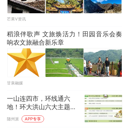
因老师一句“跟我回家”改写了
人生
芒果V资讯
稻浪伴歌声 文旅焕活力！田园音乐会奏
响农文旅融合新乐章
甘泉融媒
一山连四市，环线通六
地！环大洪山六大主题旅
游线路重磅来袭
随州派
APP专享