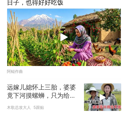
日子，也得好好吃饭
阿鲲作曲
远嫁儿媳怀上三胎，婆婆
竟下河摸螺蛳，只为给她
解馋
木歌总攻大人
5跟贴