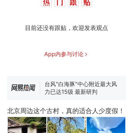
目前还没有跟贴，欢迎发表观点
那个在床头放菜刀的女孩，
热
因老师一句“跟我回家”改写了
人生
费大厨“全国小炒肉大王”称
新
App内参与讨论
号，仅凭视频评出？中国烹饪
协会回应
搬家报价570元，搬到楼下交
5060元才肯搬上楼！女子傻眼
了……
台风"白海豚"中心附近最大风
力已达15级 最新研判
佛山一中学招聘物理教师，笔
试前13名均遭淘汰？教育局：
北京周边这个古村，真的适合人少度假！
已叫停招聘，成立调查组全面
笔试第一被第二名传话劝弃考
核查
官方通报
那个在床头放菜刀的女孩，
热