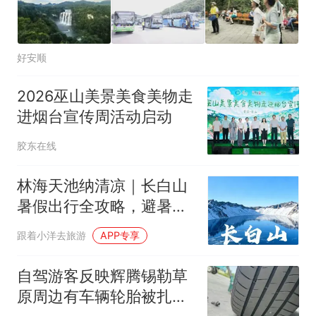
好安顺
2026巫山美景美食美物走
进烟台宣传周活动启动
胶东在线
林海天池纳清凉｜长白山
暑假出行全攻略，避暑深
度游玩指南+FAQ
跟着小洋去旅游
APP专享
自驾游客反映辉腾锡勒草
原周边有车辆轮胎被扎，