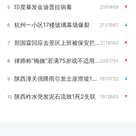
印度暴发金迪普拉病毒
2191469
5
杭州一小区17楼玻璃幕墙爆裂
2137967
6
郑国霖回应去景区上班被保安拦下
2114580
7
律师称“梅姨”若满75岁或不适用死刑
2097761
8
陕西潼关强降雨引发土崖滑坡1人失联
1970732
9
陕西柞水突发泥石流致1死2失联
1912665
10