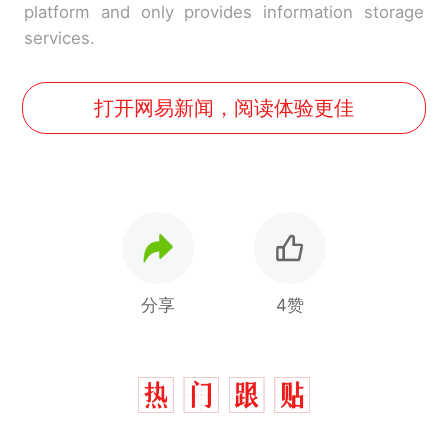
platform and only provides information storage
services.
打开网易新闻，阅读体验更佳
分享
4赞
“不想干了特提出辞职”，疑
热
似南京大学数院院长辞职信流
传，院方回应：喻良教授已卸
费大厨“全国小炒肉大王”称
新
任院长一职，不清楚辞职信来
号，仅凭视频评出？中国烹饪