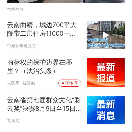
云南云海
云南曲靖，城边700平大
院带二层住房11000一
年，实地看看
带娃翻车老父亲
商标权的保护边界在哪
里？（法治头条）
人民网
12跟贴
APP专享
云南省第七届群众文化“彩
云奖”决赛8月9日至15日
在曲靖举行
九龙网