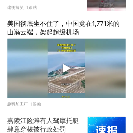
的屁股后面追
建明搞笑
1跟贴
美国彻底坐不住了，中国竟在1,771米的
山巅云端，架起超级机场
趣料加工厂
1跟贴
嘉陵江险滩有人驾摩托艇
肆意穿梭被行政处罚