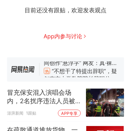
源；曾用手绘图做头像
协会回应
男子上山采菌偶然发现鸡枞菌
目前还没有跟贴，欢迎发表观点
窝，原地守1天等它长大：挖了
140多朵
美国渔民钓获鲨鱼徒手将其拽
回大海 目击者直呼震惊 （视频
来源：参考消息）
笔试第一被第二名传话劝弃考
App内参与讨论
官方通报
惊艳！字都飘起来了 博主在田
间创作“悬浮字” 网友：真·裸眼
3D！
“不想干了特提出辞职”，疑
热
似南京大学数院院长辞职信流
传，院方回应：喻良教授已卸
任院长一职，不清楚辞职信来
冒充保安混入演唱会场
源；曾用手绘图做头像
内，2名扰序违法人员被
行政处罚
澎湃新闻
1跟贴
APP专享
在疏散通道堆放货物，一