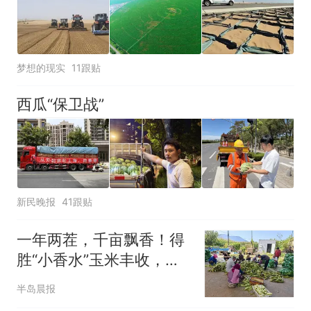
梦想的现实
11跟贴
西瓜“保卫战”
新民晚报
41跟贴
一年两茬，千亩飘香！得
胜“小香水”玉米丰收，从
田间直甜到餐桌
半岛晨报