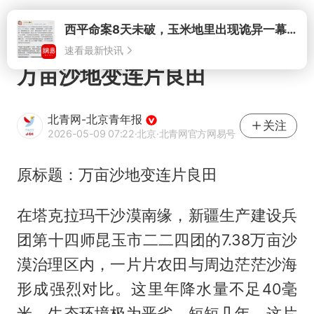
打开
西平命案8天未破，玉米地里出现诡异一幕，我突然想起了欧金中
速看最新快讯
万亩沙地变连片良田
北青网-北京青年报
关注
2026-05-09 07:22
·北京
·北青网官方网易号
原标题：万亩沙地变连片良田
在塔克拉玛干沙漠南缘，新疆生产建设兵
团第十四师昆玉市二二四团的7.38万亩沙
漠治理区内，一片片农田与周边茫茫沙海
形成强烈对比。这里年降水量不足40毫
米，生态环境极为恶劣。短短几年，这片