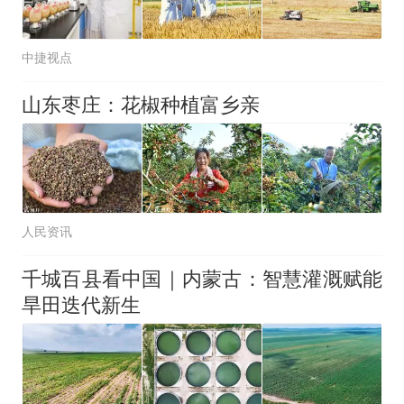
中捷视点
山东枣庄：花椒种植富乡亲
人民资讯
千城百县看中国｜内蒙古：智慧灌溉赋能
旱田迭代新生