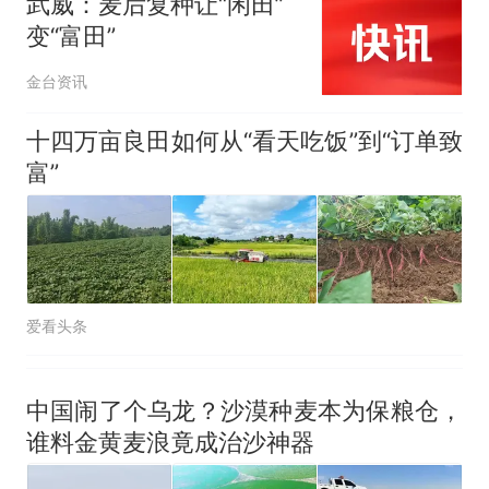
武威：麦后复种让“闲田”
变“富田”
金台资讯
十四万亩良田如何从“看天吃饭”到“订单致
富”
爱看头条
中国闹了个乌龙？沙漠种麦本为保粮仓，
谁料金黄麦浪竟成治沙神器