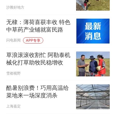
沙雅好地方
无棣：薄荷喜获丰收 特色
中草药产业铺就富民路
闪电新闻
APP专享
草浪滚滚收割忙 阿勒泰机
械化打草助牧民稳增收
雪都视野
酷暑别浪费！巧用高温给
菜地来一场深度消杀
上海嘉定