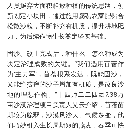
人员摒弃大面积粗放种植的传统思路，创
新划定小块田，通过施用腐熟农家肥黏合
松散沙粒，不断补充有机质，提升耕地肥
力，为后续作物生长奠定坚实基础。
固沙、改土完成后，种什么、怎么种成为
决定治理成败的关键。“我们选用苜蓿作
为‘主力军’，苜蓿根系发达，既能固沙，
又能给贫瘠的沙子增加有机质，是改良沙
地的理想作物。”十四师二二四团7.38万
亩沙漠治理项目负责人艾云介绍，苜蓿苗
期较为脆弱，沙漠风沙大、气候多变，他
们巧妙引入生长周期短的燕麦，春季可快