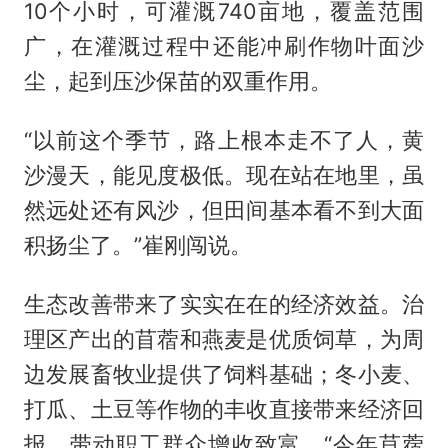
10个小时，可灌溉740亩地，覆盖范围
广，在灌溉过程中还能冲刷作物叶面沙
尘，起到压沙保苗的双重作用。
“以前这个季节，路上根本走不了人，黄
沙漫天，能见度极低。现在站在地里，虽
然远处还有风沙，但田间基本看不到大面
积扬尘了。”崔刚闯说。
生态改善带来了实实在在的经济效益。治
理区产出的苜蓿和燕麦是优质饲草，为周
边发展畜牧业提供了饲料基础；冬小麦、
打瓜、土豆等作物的丰收直接带来经济回
报，带动职工群众增收致富。“今年苜蓿