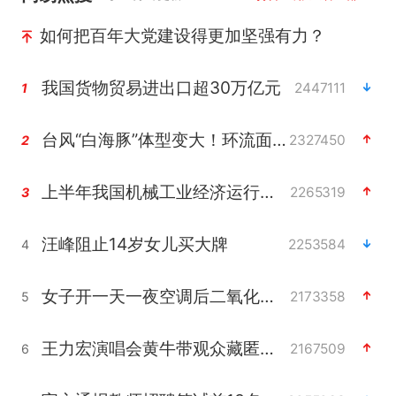
如何把百年大党建设得更加坚强有力？
我国货物贸易进出口超30万亿元
2447111
1
台风“白海豚”体型变大！环流面积接近13个浙江那么大
2327450
2
上半年我国机械工业经济运行稳中有进
2265319
3
汪峰阻止14岁女儿买大牌
2253584
4
女子开一天一夜空调后二氧化碳中毒
2173358
5
王力宏演唱会黄牛带观众藏匿被查获
2167509
6