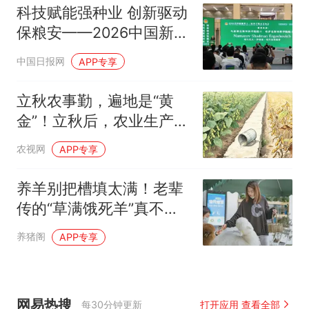
科技赋能强种业 创新驱动
保粮安——2026中国新疆
第十一届种子展示交易会
中国日报网
APP专享
开幕
立秋农事勤，遍地是“黄
金”！立秋后，农业生产该
怎么做？
农视网
APP专享
养羊别把槽填太满！老辈
传的“草满饿死羊”真不是
瞎讲
养猪阁
APP专享
网易热搜
每30分钟更新
打开应用 查看全部