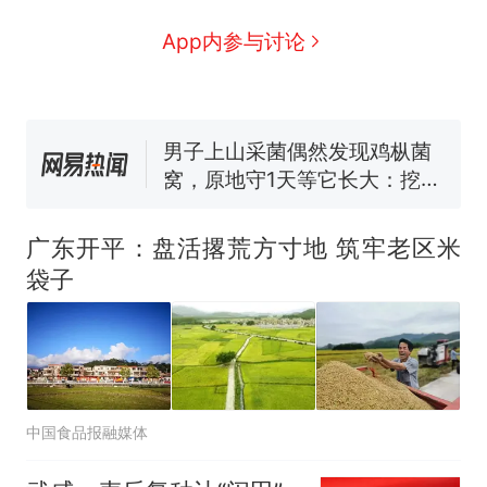
因老师一句“跟我回家”改写了
人生
制裁瓜子饺子，美国怕什
新
App内参与讨论
么？
费大厨“全国小炒肉大王”称
号，仅凭视频评出？中国烹饪
协会回应
男子上山采菌偶然发现鸡枞菌
窝，原地守1天等它长大：挖了
140多朵
美国渔民钓获鲨鱼徒手将其拽
回大海 目击者直呼震惊 （视频
广东开平：盘活撂荒方寸地 筑牢老区米
来源：参考消息）
笔试第一被第二名传话劝弃考
袋子
官方通报
那个在床头放菜刀的女孩，
热
因老师一句“跟我回家”改写了
人生
中国食品报融媒体