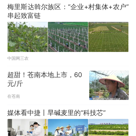
梅里斯达斡尔族区：“企业+村集体+农户”
串起致富链
中国网三农
超甜！苍南本地上市，60
元/斤
在苍南
媒体看中捷丨旱碱麦里的“科技芯”