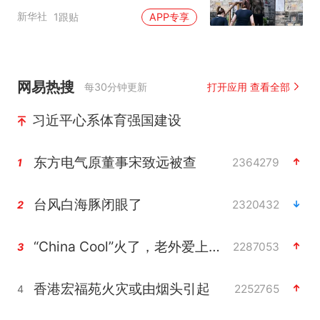
新华社
1跟贴
APP专享
网易热搜
每30分钟更新
打开应用 查看全部
习近平心系体育强国建设
东方电气原董事宋致远被查
2364279
1
台风白海豚闭眼了
2320432
2
“China Cool”火了，老外爱上中国避暑游
2287053
3
香港宏福苑火灾或由烟头引起
2252765
4