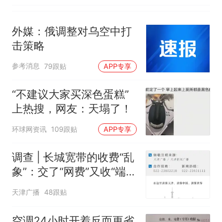
外媒：俄调整对乌空中打
击策略
参考消息
79跟贴
APP专享
“不建议大家买深色蛋糕”
上热搜，网友：天塌了！
环球网资讯
109跟贴
APP专享
调查 | 长城宽带的收费“乱
象”：交了“网费”又收“端口
费”，退费没着落，使用期
天津广播
48跟贴
可延长到2037年
空调24小时开着反而更省