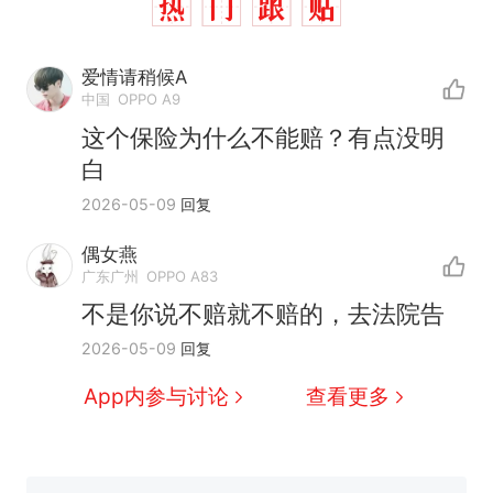
爱情请稍候A
中国
OPPO A9
这个保险为什么不能赔？有点没明
白
2026-05-09
回复
偶女燕
那个在床头放菜刀的女孩，
热
广东广州
OPPO A83
因老师一句“跟我回家”改写了
不是你说不赔就不赔的，去法院告
人生
费大厨“全国小炒肉大王”称
新
2026-05-09
回复
号，仅凭视频评出？中国烹饪
协会回应
搬家报价570元，搬到楼下交
App内参与讨论
查看更多
5060元才肯搬上楼！女子傻眼
了……
台风"白海豚"中心附近最大风
力已达15级 最新研判