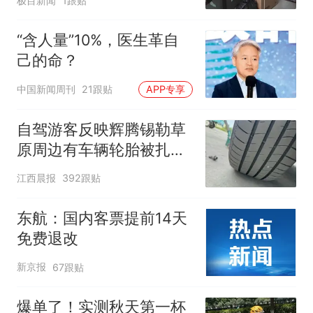
极目新闻
1跟贴
“含人量”10%，医生革自
己的命？
中国新闻周刊
21跟贴
APP专享
自驾游客反映辉腾锡勒草
原周边有车辆轮胎被扎，
修理店铺换胎价格高达千
江西晨报
392跟贴
元，官方发布情况通报
东航：国内客票提前14天
免费退改
新京报
67跟贴
爆单了！实测秋天第一杯