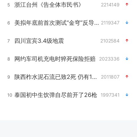
浙江台州《告全体市民书》
2214149
5
美拟年底前首次测试“金穹”反导系统
2119347
6
四川宜宾3.4级地震
2102584
7
网约车司机充电时猝死保险拒赔
2023336
8
陕西柞水泥石流已致2死 仍有1人失联
2011807
9
泰国初中生饮弹自尽前开了26枪
1997341
10