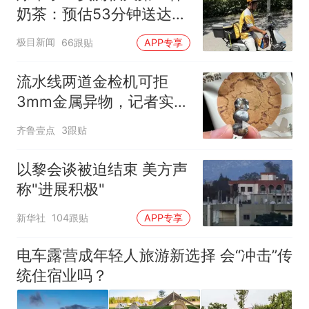
奶茶：预估53分钟送达，
实际耗时92分钟
极目新闻
66跟贴
APP专享
流水线两道金检机可拒
3mm金属异物，记者实探
泸溪河车间！公司回应为
齐鲁壹点
3跟贴
何选择谅解
以黎会谈被迫结束 美方声
称"进展积极"
新华社
104跟贴
APP专享
电车露营成年轻人旅游新选择 会“冲击”传
统住宿业吗？