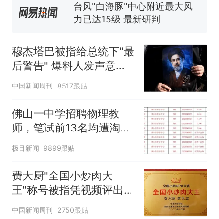
佛山一中学招聘物理教师，笔
试前13名均遭淘汰？教育局：
已叫停招聘，成立调查组全面
笔试第一被第二名传话劝弃考
核查
官方通报
穆杰塔巴被指给总统下"最
那个在床头放菜刀的女孩，
热
后警告" 爆料人发声意味
因老师一句“跟我回家”改写了
深长
人生
中国新闻周刊
8517跟贴
佛山一中学招聘物理教
师，笔试前13名均遭淘
汰？教育局：已叫停招
极目新闻
9899跟贴
聘，成立调查组全面核查
费大厨"全国小炒肉大
王"称号被指凭视频评出
官方回应
中国新闻周刊
2750跟贴