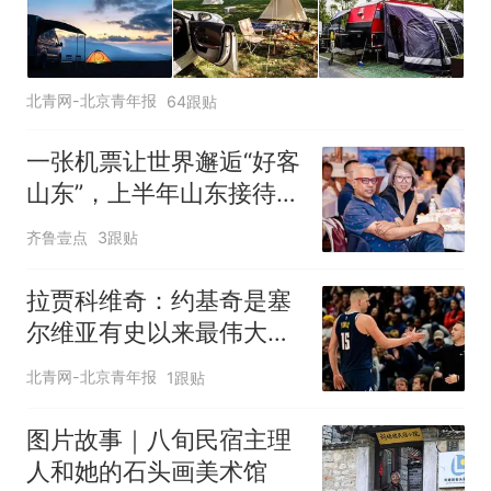
北青网-北京青年报
64跟贴
一张机票让世界邂逅“好客
山东”，上半年山东接待入
境游客增长44.2%
齐鲁壹点
3跟贴
拉贾科维奇：约基奇是塞
尔维亚有史以来最伟大的
球员
北青网-北京青年报
1跟贴
图片故事｜八旬民宿主理
人和她的石头画美术馆