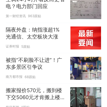
电？电力部门回应
第一财经资讯
963跟贴
隔夜外盘：纳指涨超1%
光通信、太空板块大涨
证券时报
5跟贴
被指“不刷脸不让进”！广
东多景区引争议
南方都市报
68跟贴
搬家报价570元，搬到楼
下交5060元才肯搬上楼！
女子傻眼了