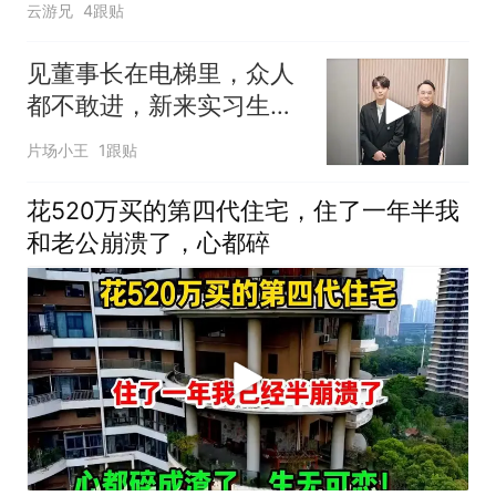
云游兄
4跟贴
见董事长在电梯里，众人
都不敢进，新来实习生却
胆子超大直接上
片场小王
1跟贴
花520万买的第四代住宅，住了一年半我
和老公崩溃了，心都碎