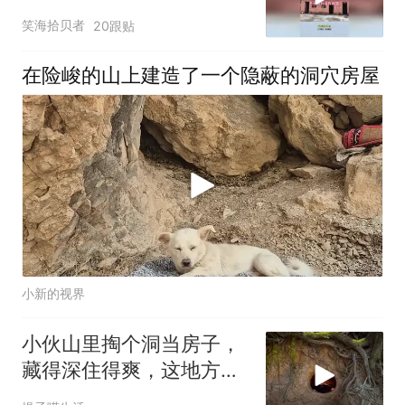
送二亩地！
笑海拾贝者
20跟贴
在险峻的山上建造了一个隐蔽的洞穴房屋
小新的视界
小伙山里掏个洞当房子，
藏得深住得爽，这地方真
巴适