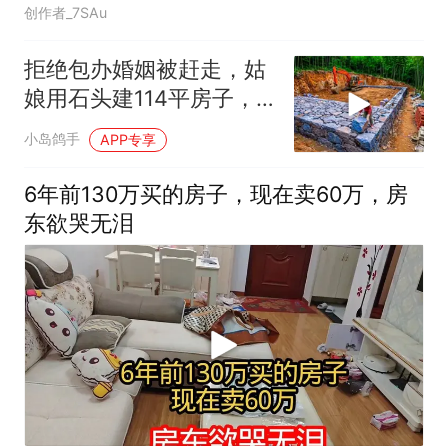
创作者_7SAu
拒绝包办婚姻被赶走，姑
娘用石头建114平房子，
这劲头真让人服
小岛鸽手
APP专享
6年前130万买的房子，现在卖60万，房
东欲哭无泪