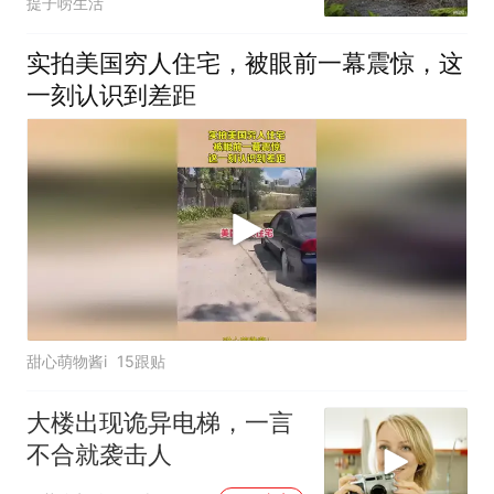
提子唠生活
实拍美国穷人住宅，被眼前一幕震惊，这
一刻认识到差距
甜心萌物酱i
15跟贴
大楼出现诡异电梯，一言
不合就袭击人