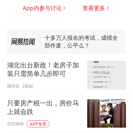
眼了……
空调24小时开着反而更省电？
App内参与讨论
查看更多
电力部门回应
佛山一中学招聘物理教师，笔
试前13名均遭淘汰？教育局：
已叫停招聘，成立调查组全面
十多万人报名的考试，成绩全
核查
部作废，公平么？
“不建议大家买深色蛋糕”上热
搜，网友：天塌了！
湖北出台新政！老房子加
那个在床头放菜刀的女孩，
热
装只需简单几步即可
因老师一句“跟我回家”改写了
人生
随州派
2跟贴
只要房产税一出，房价马
上就会跌
流苏晚晴
APP专享