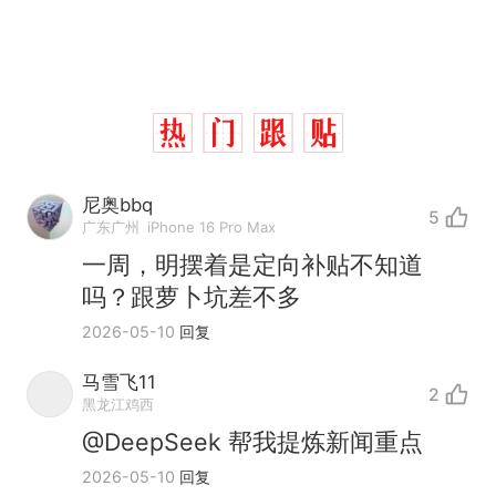
尼奥bbq
5
广东广州
iPhone 16 Pro Max
一周，明摆着是定向补贴不知道
吗？跟萝卜坑差不多
2026-05-10
回复
马雪飞11
2
那个在床头放菜刀的女孩，
热
黑龙江鸡西
因老师一句“跟我回家”改写了
@DeepSeek 帮我提炼新闻重点
人生
搬家报价570元，搬到楼下
新
2026-05-10
回复
交5060元才肯搬上楼！女子傻