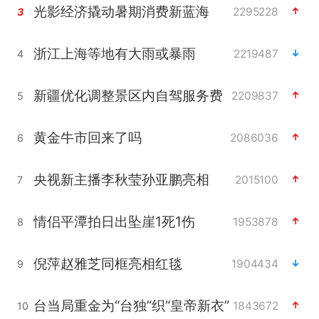
光影经济撬动暑期消费新蓝海
2295228
3
浙江上海等地有大雨或暴雨
2219487
4
新疆优化调整景区内自驾服务费
2209837
5
黄金牛市回来了吗
2086036
6
央视新主播李秋莹孙亚鹏亮相
2015100
7
情侣平潭拍日出坠崖1死1伤
1953878
8
倪萍赵雅芝同框亮相红毯
1904434
9
台当局重金为“台独”织“皇帝新衣”
1843672
10