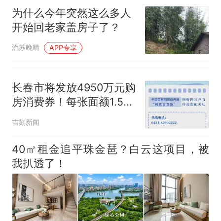
为什么今年突然这么多人
开始回老家盖房子了？
流苏晚晴
APP专享
长春市将发放4950万元购
房消费券！每张面额1.5万
元，十足抵用购房款
吉刻新闻
40㎡租金追平珠金琶？白云这项目，被
我扒透了！