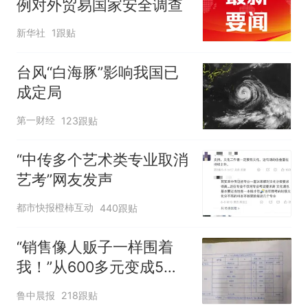
例对外贸易国家安全调查
新华社
1跟贴
台风“白海豚”影响我国已
成定局
第一财经
123跟贴
“中传多个艺术类专业取消
艺考”网友发声
都市快报橙柿互动
440跟贴
“销售像人贩子一样围着
我！”从600多元变成5万
元，57岁保洁阿姨做医美
鲁中晨报
218跟贴
后眼睛肿到流泪、视物模