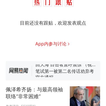
“不想干了特提出辞职”，疑
热
似南京大学数院院长辞职信流
传，院方回应：喻良教授已卸
费大厨“全国小炒肉大王”称
新
任院长一职，不清楚辞职信来
目前还没有跟贴，欢迎发表观点
号，仅凭视频评出？中国烹饪
源；曾用手绘图做头像
协会回应
男子上山采菌偶然发现鸡枞菌
窝，原地守1天等它长大：挖了
140多朵
美国一场追捕行动中，一男子
App内参与讨论
在车辆行驶中爬上车顶跳舞。
（新京报）
美国渔民钓获鲨鱼徒手将其拽
回大海 目击者直呼震惊 （视频
来源：参考消息）
笔试第一被第二名传话劝弃考
官方通报
“不想干了特提出辞职”，疑
热
似南京大学数院院长辞职信流
佩泽希齐扬：与最高领袖
传，院方回应：喻良教授已卸
联络“非常困难”
任院长一职，不清楚辞职信来
源；曾用手绘图做头像