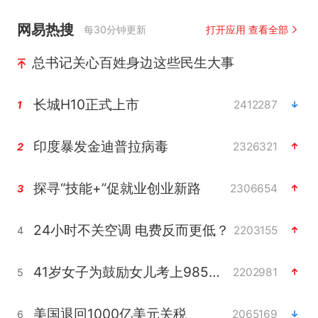
网易热搜
每30分钟更新
打开应用 查看全部
总书记关心百姓身边这些民生大事
长城H10正式上市
2412287
1
印度暴发金迪普拉病毒
2326321
2
探寻“技能+”促就业创业新路
2306654
3
24小时不关空调 电费反而更低？
2203155
4
41岁女子为鼓励女儿考上985研究生
2202981
5
美国退回1000亿美元关税
2065169
6