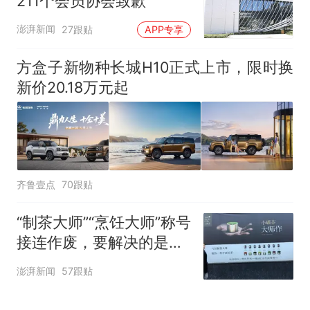
211个会员协会致歉
澎湃新闻
27跟贴
APP专享
方盒子新物种长城H10正式上市，限时换
新价20.18万元起
齐鲁壹点
70跟贴
“制茶大师”“烹饪大师”称号
接连作废，要解决的是什
么问题
澎湃新闻
57跟贴