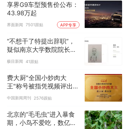
享界G9车型预售价公布：
43.98万起
界面新闻
7501跟贴
APP专享
“不想干了特提出辞职”，
疑似南京大学数院院长辞
职信流传，院方回应：喻
极目新闻
41跟贴
良教授已卸任院长一职，
不清楚辞职信来源；曾用
费大厨"全国小炒肉大
手绘图做头像
王"称号被指凭视频评出
官方回应
中国新闻周刊
2576跟贴
北京的“毛毛虫”进入暴食
期，小鸟不爱吃，数亿头