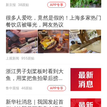
小蜂迎战
新京报
38跟贴
APP专享
很多人爱吃，竟然是假的！上海多家热门
餐饮店被曝光，网友热议
上观新闻
955跟贴
浙江男子划桨板时看到大
鱼，用桨把鱼拍晕后捞
起；当事人：鱼重7斤6
鲁中晨报
46跟贴
APP专享
两，做成红烧辣子鱼块，
味道很好
新华社消息｜我国发起首