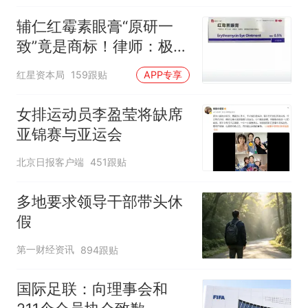
糊
辅仁红霉素眼膏“原研一
致”竟是商标！律师：极易
误导消费者，不妥
红星资本局
159跟贴
APP专享
女排运动员李盈莹将缺席
亚锦赛与亚运会
北京日报客户端
451跟贴
多地要求领导干部带头休
假
第一财经资讯
894跟贴
国际足联：向理事会和