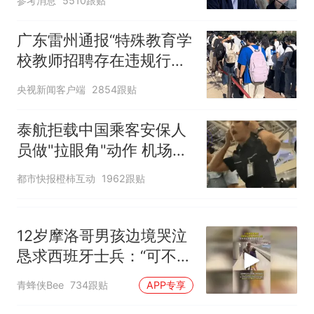
参考消息
5510跟贴
广东雷州通报“特殊教育学
校教师招聘存在违规行
为”：已启动问责程序 副
央视新闻客户端
2854跟贴
校长被停职
泰航拒载中国乘客安保人
员做"拉眼角"动作 机场再
回应
都市快报橙柿互动
1962跟贴
12岁摩洛哥男孩边境哭泣
恳求西班牙士兵：“可不可
以不要把我遣返回国”
青蜂侠Bee
734跟贴
APP专享