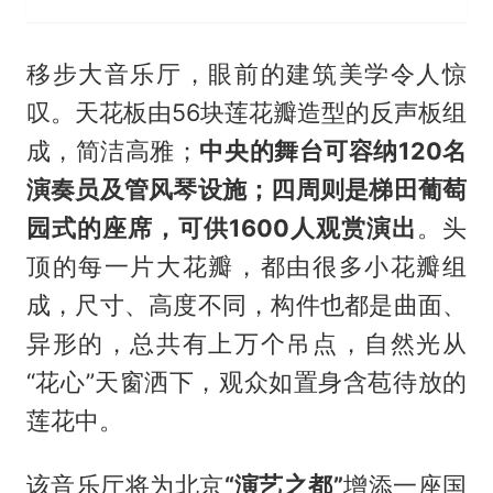
移步大音乐厅，眼前的建筑美学令人惊
叹。天花板由56块莲花瓣造型的反声板组
成，简洁高雅；
中央的舞台可容纳120名
演奏员及管风琴设施；四周则是梯田葡萄
园式的座席，可供1600人观赏演出
。头
顶的每一片大花瓣，都由很多小花瓣组
成，尺寸、高度不同，构件也都是曲面、
异形的，总共有上万个吊点，自然光从
“花心”天窗洒下，观众如置身含苞待放的
莲花中。
该音乐厅将为北京
“演艺之都”
增添一座国