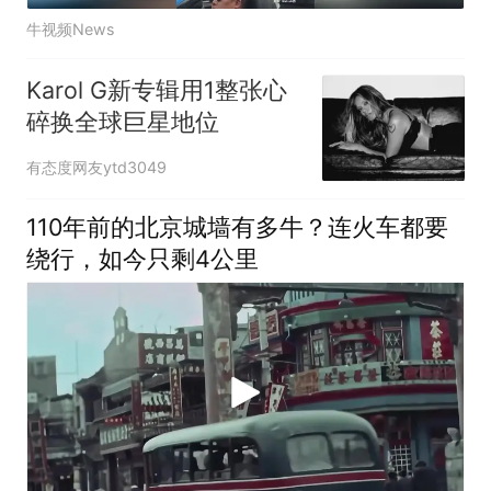
牛视频News
Karol G新专辑用1整张心
碎换全球巨星地位
有态度网友ytd3049
110年前的北京城墙有多牛？连火车都要
绕行，如今只剩4公里