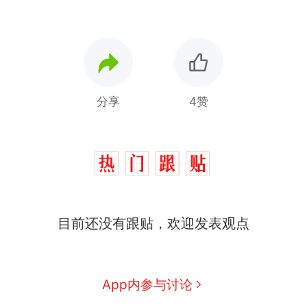
分享
4赞
目前还没有跟贴，欢迎发表观点
那个在床头放菜刀的女孩，
热
因老师一句“跟我回家”改写了
人生
费大厨“全国小炒肉大王”称
新
App内参与讨论
号，仅凭视频评出？中国烹饪