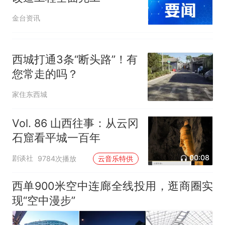
金台资讯
西城打通3条“断头路”！有
您常走的吗？
家住东西城
Vol. 86 山西往事：从云冈
石窟看平城一百年
00:08
剧谈社
9784次播放
云音乐特供
西单900米空中连廊全线投用，逛商圈实
现“空中漫步”