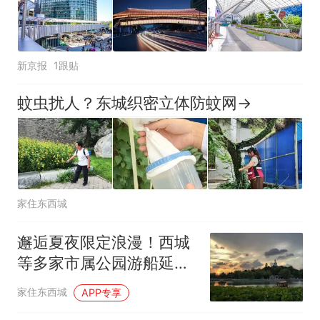
新京报
1跟贴
蚊虫扰人？东城织密立体防蚊网→
家住东西城
邂逅夏夜限定浪漫！西城
等多家市属公园游船延时
运营
家住东西城
APP专享