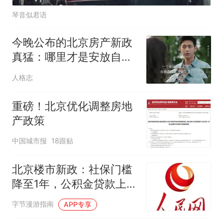
琴音似君语
今晚公布的北京房产新政
真猛：哪里才是安放自己
的终极之地？
人格志
重磅！北京优化调整房地
产政策
中国城市报
18跟贴
北京楼市新政：社保门槛
降至1年，公积金贷款上限
大幅上调
字节漫游指南
APP专享