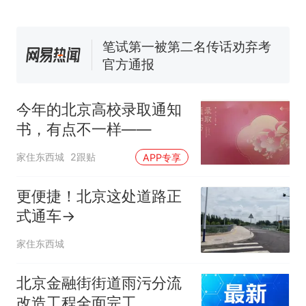
协会回应
美国渔民钓获鲨鱼徒手将其拽
回大海 目击者直呼震惊 （视频
来源：参考消息）
笔试第一被第二名传话劝弃考
官方通报
佛山一中学招聘物理教师，笔
试前13名均遭淘汰？教育局：
今年的北京高校录取通知
已叫停招聘，成立调查组全面
台风"白海豚"中心附近最大风
书，有点不一样——
核查
力已达15级 最新研判
那个在床头放菜刀的女孩，
热
家住东西城
2跟贴
APP专享
因老师一句“跟我回家”改写了
人生
更便捷！北京这处道路正
式通车→
家住东西城
北京金融街街道雨污分流
改造工程全面完工