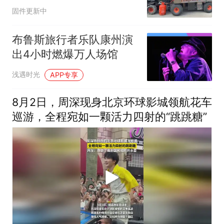
琴，每个音符都伴随一团
固件更新中
火焰
布鲁斯旅行者乐队康州演
出4小时燃爆万人场馆
浅遇时光
APP专享
8月2日，周深现身北京环球影城领航花车
巡游，全程宛如一颗活力四射的“跳跳糖”