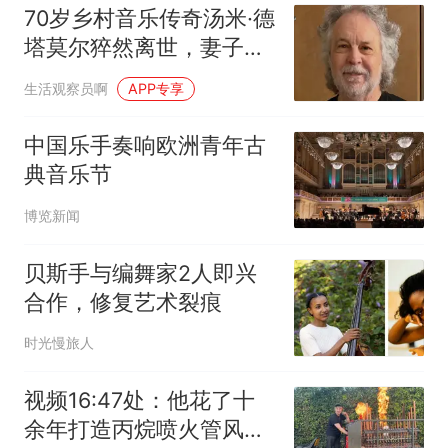
70岁乡村音乐传奇汤米·德
塔莫尔猝然离世，妻子悲
恸发文
生活观察员啊
APP专享
中国乐手奏响欧洲青年古
典音乐节
博览新闻
贝斯手与编舞家2人即兴
合作，修复艺术裂痕
时光慢旅人
视频16:47处：他花了十
余年打造丙烷喷火管风