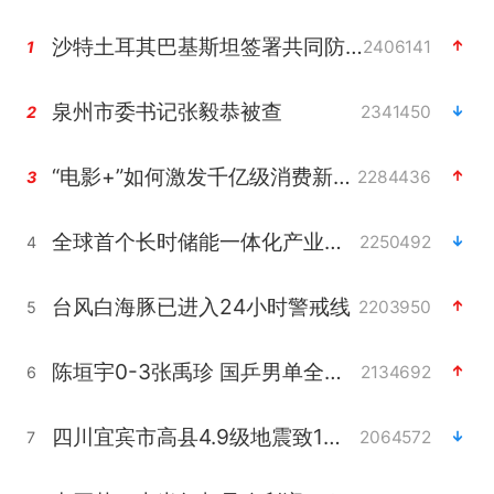
沙特土耳其巴基斯坦签署共同防务协议
2406141
1
泉州市委书记张毅恭被查
2341450
2
“电影+”如何激发千亿级消费新活力？
2284436
3
全球首个长时储能一体化产业园量产
2250492
4
台风白海豚已进入24小时警戒线
2203950
5
陈垣宇0-3张禹珍 国乒男单全军覆没
2134692
6
四川宜宾市高县4.9级地震致1人死亡
2064572
7