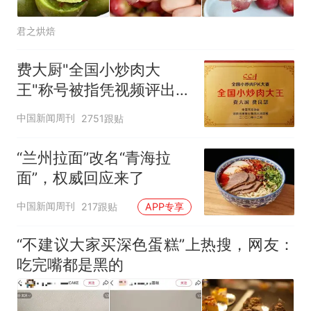
君之烘焙
费大厨"全国小炒肉大
王"称号被指凭视频评出
官方回应
中国新闻周刊
2751跟贴
“兰州拉面”改名“青海拉
面”，权威回应来了
中国新闻周刊
217跟贴
APP专享
“不建议大家买深色蛋糕”上热搜，网友：
吃完嘴都是黑的