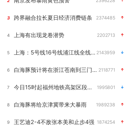
南京发布暴雨黄色预警
2396228
2
跨界融合拉长夏日经济消费链条
2374485
3
上海有出现龙卷潜势
2202713
4
上海：5号线16号线浦江线全线停运
2143959
5
白海豚预计将在浙江苍南到三门一带登陆
2118771
6
今日15时起福州地铁高架区段停运
1995801
7
白海豚将给京津冀带来大暴雨
1989238
8
王艺迪2-4不敌张本美和止步4强
1874254
9