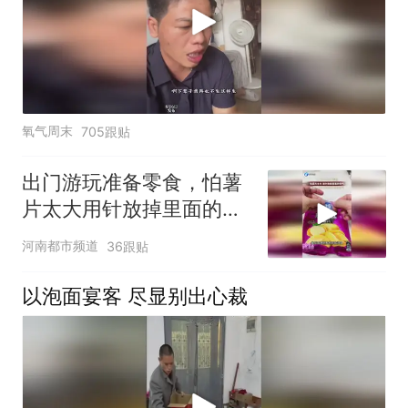
氧气周末
705跟贴
出门游玩准备零食，怕薯
片太大用针放掉里面的空
气，网友：你猜为啥袋子
河南都市频道
36跟贴
里有空气
以泡面宴客 尽显别出心裁