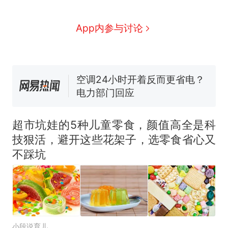
线一圈，还曾两次到中国寻根
5060元才肯搬上楼！女子傻眼
了……
视频丨只要一枚命中就能让航
App内参与讨论
母瘫痪 轰-6J实力有多强？
空调24小时开着反而更省电？
电力部门回应
佛山一中学招聘物理教师，笔
试前13名均遭淘汰？教育局：
已叫停招聘，成立调查组全面
十多万人报名的考试，成绩
热
核查
全部作废，公平么？
超市坑娃的5种儿童零食，颜值高全是科
技狠活，避开这些花架子，选零食省心又
不踩坑
小段说育儿