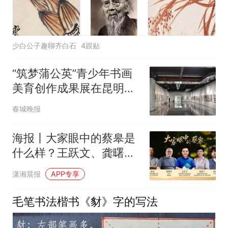
少白公子趣聊齐白石
4跟贴
“筑梦蒲公英”青少年书画
美育创作成果展在昆明举
行
春城晚报
海报丨大家眼中的蔡皋是
什么样？王跃文、龚曙
光、汤素兰等名家这样说
潇湘晨报
APP专享
毛笔书法楷书《豺》字的写法