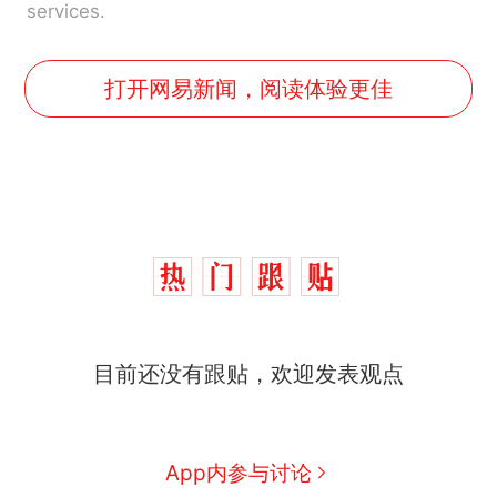
services.
打开网易新闻，阅读体验更佳
目前还没有跟贴，欢迎发表观点
那个在床头放菜刀的女孩，
热
因老师一句“跟我回家”改写了
人生
搬家报价570元，搬到楼下
新
App内参与讨论
交5060元才肯搬上楼！女子傻