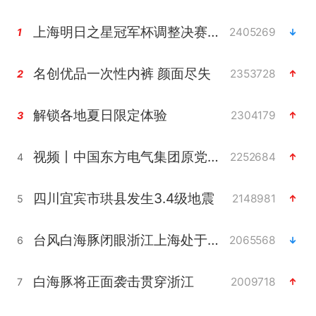
上海明日之星冠军杯调整决赛时间
2405269
1
名创优品一次性内裤 颜面尽失
2353728
2
解锁各地夏日限定体验
2304179
3
视频丨中国东方电气集团原党组副书记、董事宋致远被查
2252684
4
四川宜宾市珙县发生3.4级地震
2148981
5
台风白海豚闭眼浙江上海处于危险半圆
2065568
6
白海豚将正面袭击贯穿浙江
2009718
7