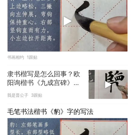
书画相约
1跟贴
隶书楷写是怎么回事？欧
阳询楷书《九成宫碑》初
学临帖
我是晋公子
3跟贴
毛笔书法楷书《豹》字的写法