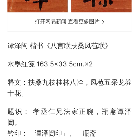
打开网易新闻 查看更多图片
谭泽闿 楷书《八言联扶桑凤苞联》
水墨红笺 163.5×33.5cm.×2
释文：扶桑九枝桂林八幹，凤苞五采龙券
十花。
题识： 孝丞仁兄法家正腕，瓶斋谭泽
闿。
钤印：「谭泽闿印」、「甁斋」