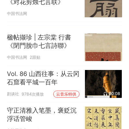
《对花剪烛七言联》
中国书法网
楹帖撷珍 | 左宗棠 行書
《閉門脫巾七言詩聯》
中国书法网
2跟贴
Vol. 86 山西往事：从云冈
石窟看平城一百年
00:08
剧谈社
9784次播放
云音乐特供
守正清雅入笔墨，褒贬沉
浮话管峻