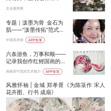
蓬勃生长的鲜活状态
文化视界网
专题｜泼墨为骨 金石为
肌——“泼墨传拓”范式的
建构与当代价值
中国美术报
APP专享
六条游鱼，万事和顺——
记录我创作红鲤国画的日
常
画家郑守宽的艺术魅力
APP专享
风雅怀袖 | 金城 郑孝胥《为陈箓作 宋人
花卉图、行书 成扇》