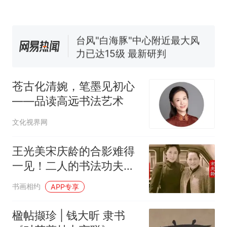
眼了……
费大厨“全国小炒肉大王”称
号，仅凭视频评出？中国烹饪
协会回应
台风"白海豚"中心附近最大风
力已达15级 最新研判
佛山一中学招聘物理教师，笔
试前13名均遭淘汰？教育局：
苍古化清婉，笔墨见初心
已叫停招聘，成立调查组全面
笔试第一被第二名传话劝弃考
——品读高远书法艺术
核查
官方通报
那个在床头放菜刀的女孩，
热
文化视界网
因老师一句“跟我回家”改写了
人生
王光美宋庆龄的合影难得
一见！二人的书法功夫深
厚！但格调不同！欧体古
书画相约
APP专享
板至极，行书不足观？
楹帖撷珍 | 钱大昕 隶书