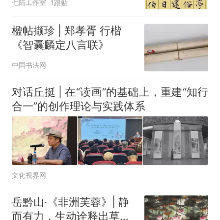
七陆工作室
1跟贴
楹帖撷珍 | 郑孝胥 行楷
《智囊麟定八言联》
中国书法网
对话丘挺 | 在“读画”的基础上，重建“知行
合一”的创作理论与实践体系
文化视界网
岳黔山·《非洲芙蓉》| 静
而有力，生动诠释出草木