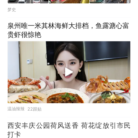
梦史
泉州唯一米其林海鲜大排档，鱼露溏心富
贵虾很惊艳
温油辣辣
22跟贴
西安丰庆公园荷风送香 荷花绽放引市民
打卡