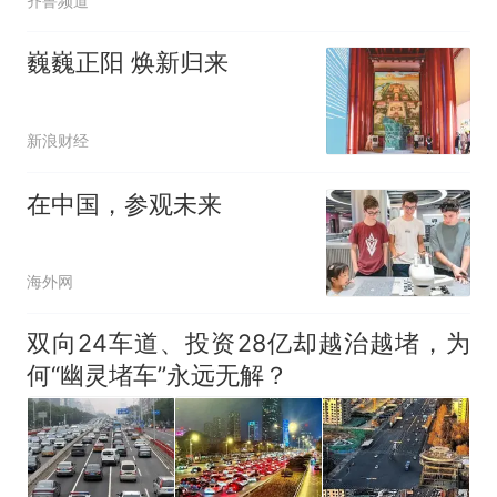
齐鲁频道
巍巍正阳 焕新归来
新浪财经
在中国，参观未来
海外网
双向24车道、投资28亿却越治越堵，为
何“幽灵堵车”永远无解？