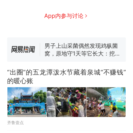
么？
费大厨“全国小炒肉大王”称
App内参与讨论
号，仅凭视频评出？中国烹饪
协会回应
男子上山采菌偶然发现鸡枞菌
窝，原地守1天等它长大：挖了
140多朵
美国渔民钓获鲨鱼徒手将其拽
回大海 目击者直呼震惊 （视频
来源：参考消息）
笔试第一被第二名传话劝弃考
官方通报
“出圈”的五龙潭泼水节藏着泉城“不赚钱”
那个在床头放菜刀的女孩，
热
的暖心账
因老师一句“跟我回家”改写了
人生
齐鲁壹点