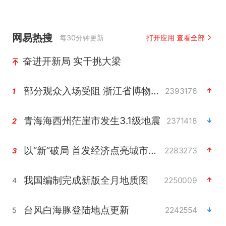
网易热搜
每30分钟更新
打开应用 查看全部
奋进开新局 实干挑大梁
部分观众入场受阻 浙江省博物馆致歉
2393176
1
青海海西州茫崖市发生3.1级地震
2371418
2
以“新”破局 首发经济点亮城市消费活力
2283273
3
我国编制完成新版全月地质图
2250009
4
台风白海豚登陆地点更新
2242554
5