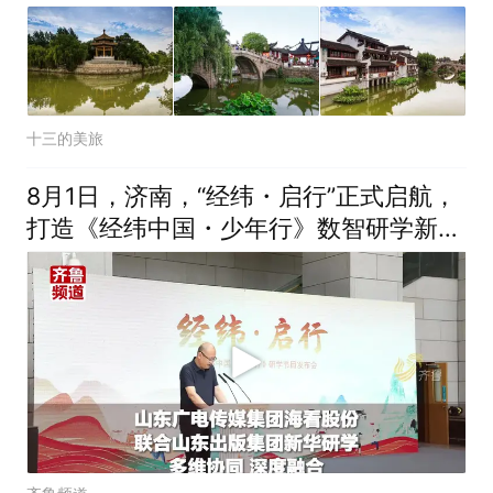
十三的美旅
8月1日，济南，“经纬・启行”正式启航，
打造《经纬中国・少年行》数智研学新标
杆