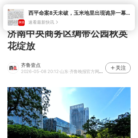
打开
济南中央商务区绸带公园秋英
花绽放
齐鲁壹点
关注
2026-05-08 20:12
·山东
·齐鲁晚报官方网易号