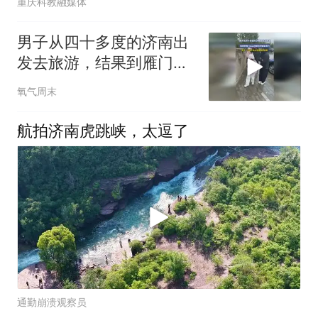
重庆科教融媒体
男子从四十多度的济南出
发去旅游，结果到雁门山
山顶被冻得瑟瑟发抖，男
氧气周末
子：不得不说山西是真凉
爽啊
航拍济南虎跳峡，太逗了
通勤崩溃观察员