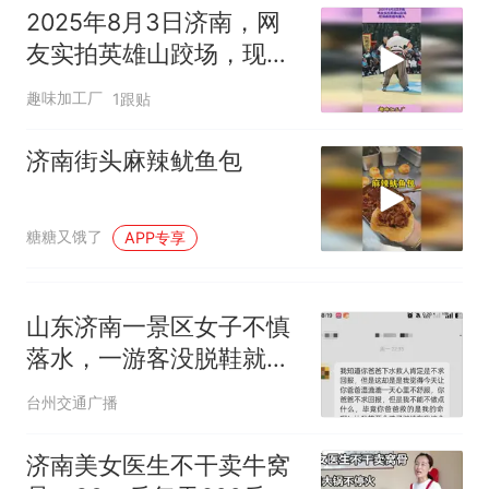
2025年8月3日济南，网
友实拍英雄山跤场，现场
画面超有看头
趣味加工厂
1跟贴
济南街头麻辣鱿鱼包
糖糖又饿了
APP专享
山东济南一景区女子不慎
落水，一游客没脱鞋就跃
入水中，景区配合两三分
台州交通广播
钟救起，女子转账感谢被
婉拒，救人者儿子：做好
济南美女医生不干卖牛窝
事和赚钱是两码事