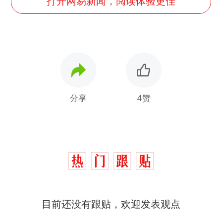
打开网易新闻，阅读体验更佳
分享
4赞
那个在床头放菜刀的女孩，
热
目前还没有跟贴，欢迎发表观点
因老师一句“跟我回家”改写了
人生
制裁瓜子饺子，美国怕什
新