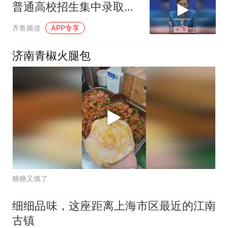
普通高校招生集中录取工
作结束，共录取考生
齐鲁频道
APP专享
872368人
济南青椒火腿包
糖糖又饿了
细细品味，这座距离上海市区最近的江南
古镇