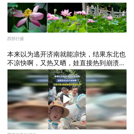
西部行摄
本来以为逃开济南就能凉快，结果东北也
不凉快啊，又热又晒，娃直接热到崩溃大
哭