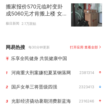
搬家报价570元临时变卦
成5060元才肯搬上楼 女
子傻眼
极目新闻
2.1万跟贴
网易热搜
每30分钟更新
打开应用 查看全部
乐享全民健身 共筑健康中国
河南重大刑案嫌犯夏某钢落网
2381314
1
国乒女单三将晋级四强
2323413
2
光影经济撬动暑期消费新蓝海
2316246
3