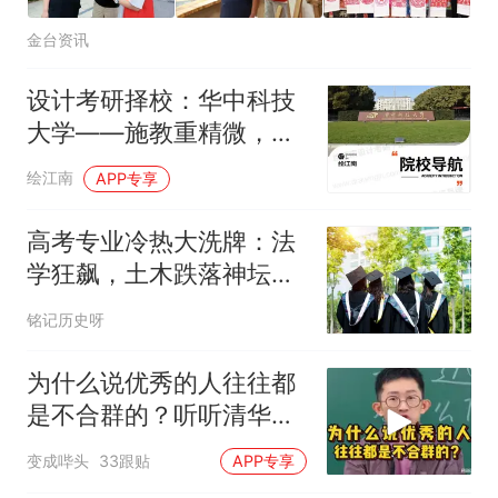
金台资讯
设计考研择校：华中科技
大学——施教重精微，择
校万里随，长春绘江南
绘江南
APP专享
高考专业冷热大洗牌：法
学狂飙，土木跌落神坛，
AI招生暴增
铭记历史呀
为什么说优秀的人往往都
是不合群的？听听清华学
霸怎么说
变成哔头
33跟贴
APP专享