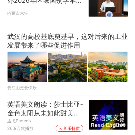
办2026年区域国别学本硕
博一体化培养研讨会
内蒙古大学
武汉的高校基底奠基早，这对后来的工业
发展带来了哪些促进作用
爱江山更爱快乐
英语美文朗读：莎士比亚-
金色太阳从未如此甜美吻
过
孟飞Phoenix
00:00
26.9万次播放
云音乐特供