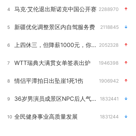
马克·艾伦退出斯诺克中国公开赛
2288970
4
新疆优化调整景区内自驾服务费
2118845
5
上四休三，但降薪1000元，你接受吗？
2052328
6
WTT瑞典大满贯女单签表出炉
1946398
7
情侣平潭拍日出坠崖1死1伤
1906942
8
36岁男演员成景区NPC后人气爆棚
1832441
9
全民健身事业高质量发展
1831244
10