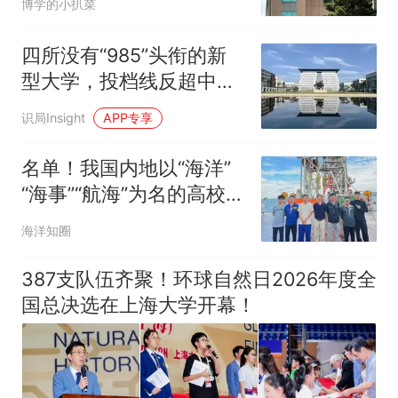
博学的小扒菜
四所没有“985”头衔的新
型大学，投档线反超中
大、浙大等传统名校，背
识局Insight
APP专享
后藏着极其值得关注的趋
势！
名单！我国内地以“海洋”
“海事”“航海”为名的高校及
部分涉海名校！
海洋知圈
387支队伍齐聚！环球自然日2026年度全
国总决选在上海大学开幕！