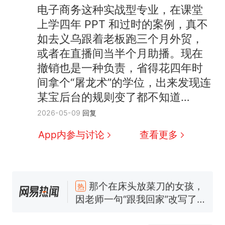
电子商务这种实战型专业，在课堂
那个在床头放菜刀的女孩，
上学四年 PPT 和过时的案例，真不
热
因老师一句“跟我回家”改写了
如去义乌跟着老板跑三个月外贸，
人生
搬家报价570元，搬到楼下
新
或者在直播间当半个月助播。现在
交5060元才肯搬上楼！女子傻
撤销也是一种负责，省得花四年时
眼了……
十多万人报名的考试，成绩全
间拿个“屠龙术”的学位，出来发现连
部作废，公平么？
某宝后台的规则变了都不知道…
空调24小时开着反而更省电？
2026-05-09
回复
电力部门回应
佛山一中学招聘物理教师，笔
App内参与讨论
查看更多
试前13名均遭淘汰？教育局：
已叫停招聘，成立调查组全面
“不建议大家买深色蛋糕”上热
核查
搜，网友：天塌了！
那个在床头放菜刀的女孩，
热
因老师一句“跟我回家”改写了
人生