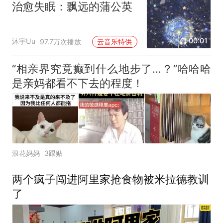
治愈失眠：飘远的蒲公英
00:01
沐宇Uu
97.7万次播放
云音乐特供
“相亲界究竟癫到什么地步了…？”哈哈哈
是亲妈都看不下去的程度！
浪花妈妈
3跟贴
两个疯子闯进阿里家抢食物被米拉德教训
了