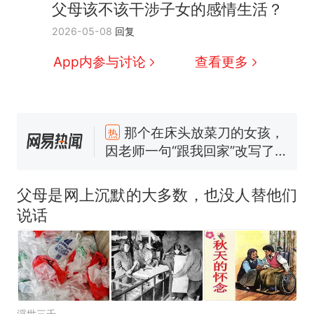
父母该不该干涉子女的感情生活？
2026-05-08
回复
App内参与讨论
查看更多
那个在床头放菜刀的女孩，
热
因老师一句“跟我回家”改写了
人生
搬家报价570元，搬到楼下
新
交5060元才肯搬上楼！女子傻
父母是网上沉默的大多数，也没人替他们
眼了……
佛山一中学招聘物理教师，笔
说话
试前13名均遭淘汰？教育局：
已叫停招聘，成立调查组全面
空调24小时开着反而更省电？
核查
电力部门回应
“不建议大家买深色蛋糕”上热
搜，网友：天塌了！
浮世三千