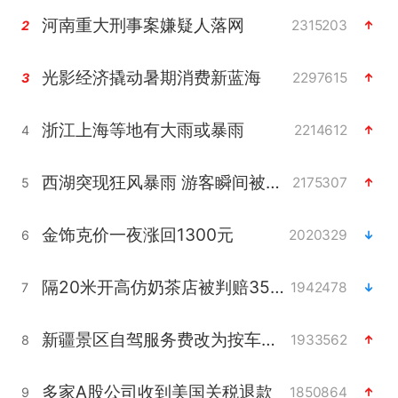
河南重大刑事案嫌疑人落网
2315203
2
光影经济撬动暑期消费新蓝海
2297615
3
浙江上海等地有大雨或暴雨
2214612
4
西湖突现狂风暴雨 游客瞬间被浇透
2175307
5
金饰克价一夜涨回1300元
2020329
6
隔20米开高仿奶茶店被判赔35万元
1942478
7
新疆景区自驾服务费改为按车收费
1933562
8
多家A股公司收到美国关税退款
1850864
9