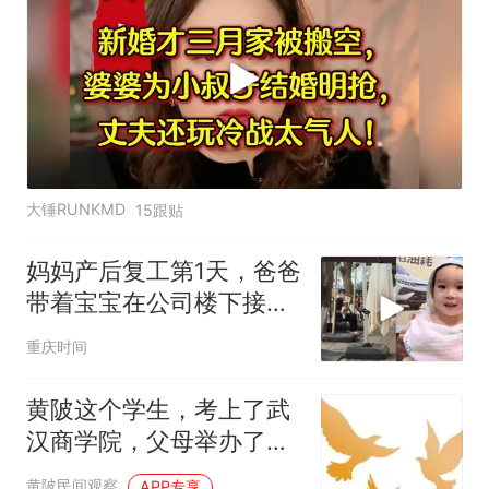
大锤RUNKMD
15跟贴
妈妈产后复工第1天，爸爸
带着宝宝在公司楼下接她
回家，回看视频感慨满满
重庆时间
黄陂这个学生，考上了武
汉商学院，父母举办了盛
大的庆祝仪式，究竟怎么
黄陂民间观察
APP专享