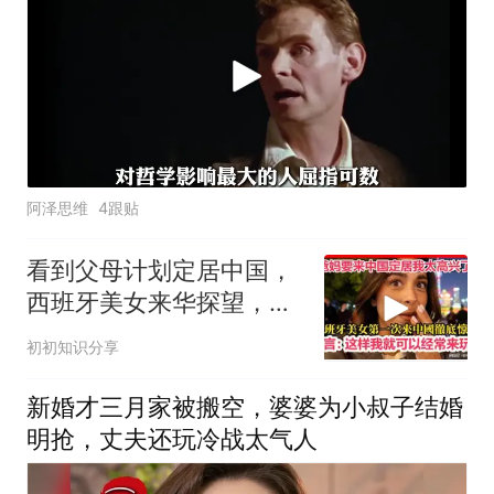
阿泽思维
4跟贴
看到父母计划定居中国，
西班牙美女来华探望，高
兴坏了直言不想走
初初知识分享
新婚才三月家被搬空，婆婆为小叔子结婚
明抢，丈夫还玩冷战太气人