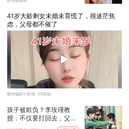
娱乐呱呱哒
41岁大龄剩女未婚未育慌了，很迷茫焦
虑，父母都不催了
脑洞编剧小剧场
55跟贴
孩子被欺负？李玫瑾教
授：不仅要打回去，父母
的言行尤为关键