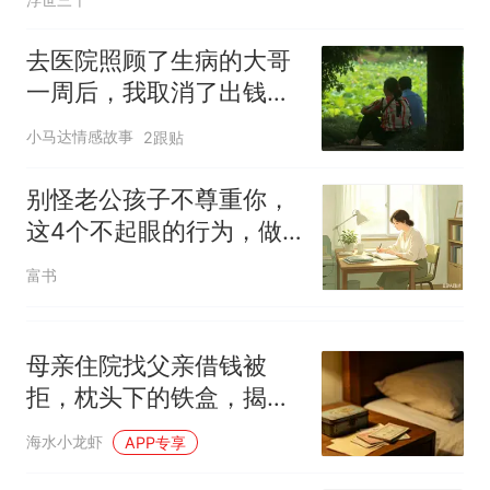
南航一航班疑向乘客发放西梅
汁，致多名乘客在飞行途中排
去医院照顾了生病的大哥
队上厕所！乘客：机上100多
那个在床头放菜刀的女孩，
热
一周后，我取消了出钱给
人只有2个厕所；客服回应：并
因老师一句“跟我回家”改写了
女儿在婆家买房的计划
非每架飞机都会发放西梅汁
人生
小马达情感故事
2跟贴
别怪老公孩子不尊重你，
这4个不起眼的行为，做
得越多越被人看轻
富书
母亲住院找父亲借钱被
拒，枕头下的铁盒，揭开
老人藏钱的无奈
海水小龙虾
APP专享