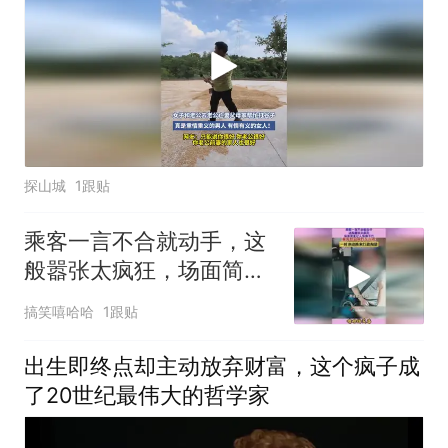
探山城
1跟贴
乘客一言不合就动手，这
般嚣张太疯狂，场面简直
让人惊掉下巴
搞笑嘻哈哈
1跟贴
出生即终点却主动放弃财富，这个疯子成
了20世纪最伟大的哲学家