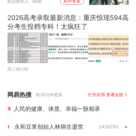
枕边聊育儿
1跟贴
APP专享
2026高考录取最新消息：重庆惊现594高
分考生投档专科！太疯狂了
高三倒计时
网易热搜
每30分钟更新
打开应用 查看全部
人民的健康、体质、幸福一脉相承
永和豆浆创始人林炳生逝世
2426790
1