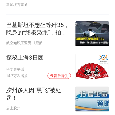
新加坡万事通
巴基斯坦不想坐等歼35，
隐身的“终极枭龙”，拍板
定在3年后首飞
航空知识王亚男
1跟贴
探秘上海3日团
科学史平话
00:00
14.7万次播放
云音乐特供
胶州多人因“黑飞”被处
罚！
云上胶州