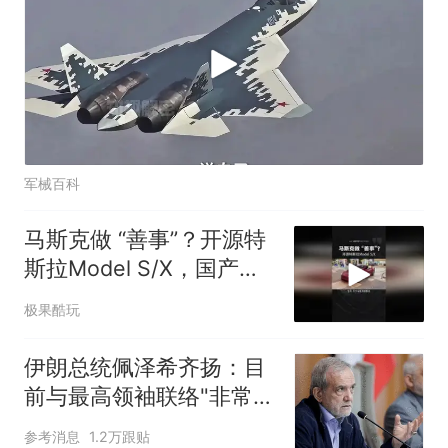
军械百科
马斯克做 “善事”？开源特
斯拉Model S/X，国产车
又能抄了？
极果酷玩
伊朗总统佩泽希齐扬：目
前与最高领袖联络"非常困
难"
参考消息
1.2万跟贴