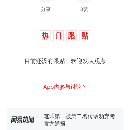
分享
3赞
制裁瓜子饺子，美国怕什
热
么？
目前还没有跟贴，欢迎发表观点
费大厨“全国小炒肉大王”称
新
号，仅凭视频评出？中国烹饪
协会回应
男子上山采菌偶然发现鸡枞菌
App内参与讨论
窝，原地守1天等它长大：挖了
140多朵
美国渔民钓获鲨鱼徒手将其拽
回大海 目击者直呼震惊 （视频
来源：参考消息）
笔试第一被第二名传话劝弃考
官方通报