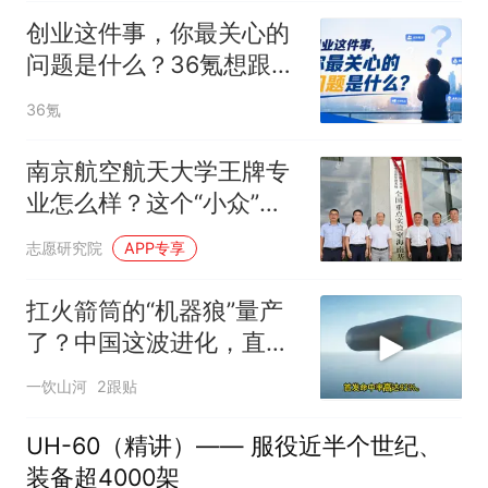
创业这件事，你最关心的
问题是什么？36氪想跟你
聊一聊
36氪
南京航空航天大学王牌专
业怎么样？这个“小众”专
业，毕业为什么被抢着
志愿研究院
APP专享
要？
扛火箭筒的“机器狼”量产
了？中国这波进化，直接
抹掉战场“禁区”
一饮山河
2跟贴
UH-60（精讲）—— 服役近半个世纪、
装备超4000架