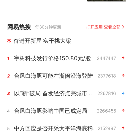
网易热搜
每30分钟更新
打开应用 查看全部
奋进开新局 实干挑大梁
宇树科技发行价格150.80元/股
2447447
1
台风白海豚可能在浙闽沿海登陆
2377618
2
以“新”破局 首发经济点亮城市消费活力
2267816
3
台风白海豚影响中国已成定局
2266455
4
中方回应是否开采太平洋海底稀土资源
2152897
5