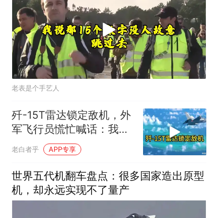
老表是个手艺人
歼-15T雷达锁定敌机，外
军飞行员慌忙喊话：我不
打了，我要回
老白者乎
APP专享
世界五代机翻车盘点：很多国家造出原型
机，却永远实现不了量产