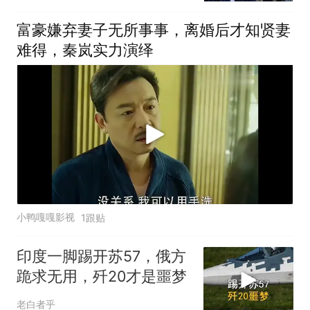
富豪嫌弃妻子无所事事，离婚后才知贤妻
难得，秦岚实力演绎
小鸭嘎嘎影视
1跟贴
印度一脚踢开苏57，俄方
跪求无用，歼20才是噩梦
老白者乎