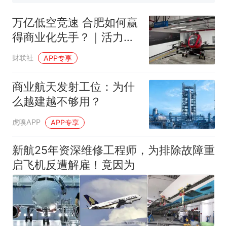
惊艳！字都飘起来了 博主在田
间创作“悬浮字” 网友：真·裸眼
万亿低空竞速 合肥如何赢
3D！
制裁瓜子饺子，美国怕什
热
得商业化先手？｜活力中
么？
国调研行
财联社
APP专享
商业航天发射工位：为什
么越建越不够用？
虎嗅APP
APP专享
新航25年资深维修工程师，为排除故障重
启飞机反遭解雇！竟因为