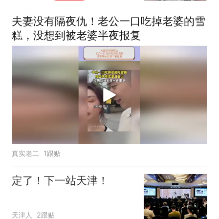
夫妻没有隔夜仇！老公一口吃掉老婆的雪
糕，没想到被老婆半夜报复
真实老二
1跟贴
定了！下一站天津！
天津人
2跟贴