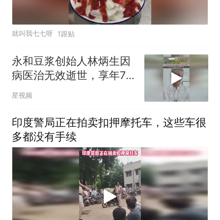
就叫我七七呀
1跟贴
永和豆浆创始人林炳生因
病医治无效逝世，享年70
岁
星视频
印度警局正在拍卖扣押摩托车，这些车很
多都没有手续