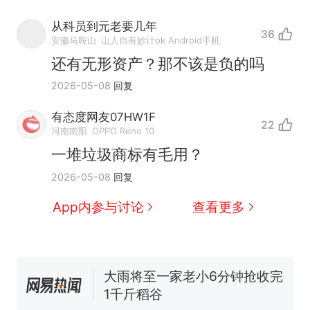
从科员到元老要几年
36
安徽马鞍山
山人自有妙计ok Android手机
十多万人报名的考试，成绩
热
还有无形资产？那不该是负的吗
全部作废，公平么？
2026-05-08
回复
全球唯一没有法定首都的国
新
家，刚改国名，总统就邀请中
有态度网友07HW1F
国大使骑行绕了几乎整个国境
22
5万的小车卖不动，40万以上
河南南阳
OPPO Reno 10
线一圈，还曾两次到中国寻根
的抢着买
一堆垃圾商标有毛用？
视频丨只要一枚命中就能让航
2026-05-08
回复
母瘫痪 轰-6J实力有多强？
空调24小时开着反而更省电？
App内参与讨论
查看更多
电力部门回应
大雨将至一家老小6分钟抢收完
1千斤稻谷
十多万人报名的考试，成绩
热
全部作废，公平么？