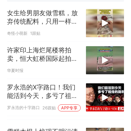
女生给男朋友做雪糕，放
弃传统配料，只用一样却
充满爱！
奇怪小萌新
1跟贴
许家印上海烂尾楼将拍
卖，恒大虹桥国际起拍价
超78亿元
华夏时报
罗永浩的X字路口！我们
能活到今天，多亏了祖传
的势利眼
罗永浩的十字路口
26跟贴
APP专享