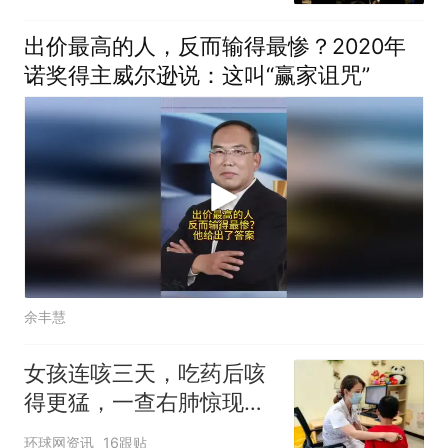
出价最高的人，反而输得最惨？2020年
诺奖得主威尔逊说：这叫“赢家诅咒”
余丰慧
女孩连咳三天，吃药后咳
得更猛，一查右肺惊现大
片阴影！奶奶说出细节：
环球网资讯
16跟贴