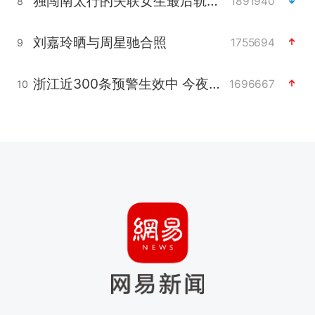
独闯南太行的失联女生最后轨迹已确认
1891940
8
刘嘉玲晒与周星驰合照
1755694
9
浙江近300条预警生效中 今夜大部暴雨
1696667
10