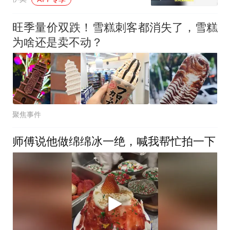
旺季量价双跌！雪糕刺客都消失了，雪糕
为啥还是卖不动？
聚焦事件
师傅说他做绵绵冰一绝，喊我帮忙拍一下