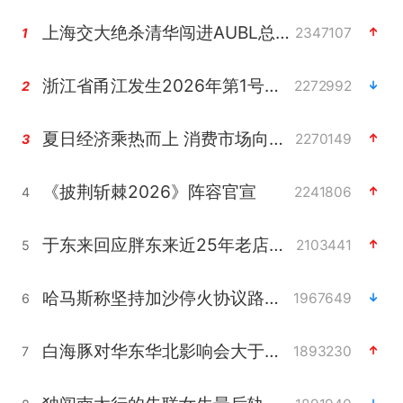
上海交大绝杀清华闯进AUBL总决赛
2347107
1
浙江省甬江发生2026年第1号洪水
2272992
2
夏日经济乘热而上 消费市场向新而行
2270149
3
《披荆斩棘2026》阵容官宣
2241806
4
于东来回应胖东来近25年老店年底关闭
2103441
5
哈马斯称坚持加沙停火协议路线图
1967649
6
白海豚对华东华北影响会大于巴威
1893230
7