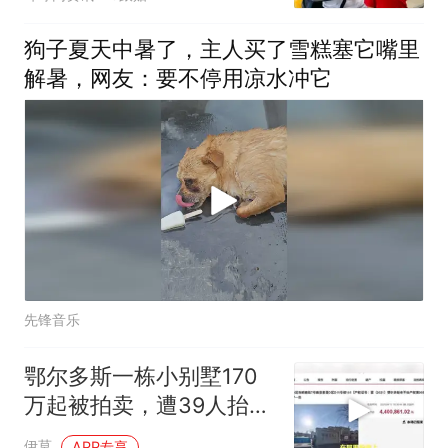
天热了不该让娃天天碰它
狗子夏天中暑了，主人买了雪糕塞它嘴里
解暑，网友：要不停用凉水冲它
先锋音乐
鄂尔多斯一栋小别墅170
万起被拍卖，遭39人抬价
299次后4
伊莫
APP专享