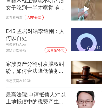
雪糕木棍上惊现不明污渍
女子吃到一半才察觉 有黑
色斑痕疑似发霉
比奇看有趣
APP专享
E45 孟岩对话李继刚：人
何以自处
有知有行App
00:12
30.1万次播放
云音乐特供
家族资产分割引发股权纠
纷，如何合法降低债务风
险？
有态度网友19Gb
最高法院:申请抵债人对以
土地抵债中的税费产生重