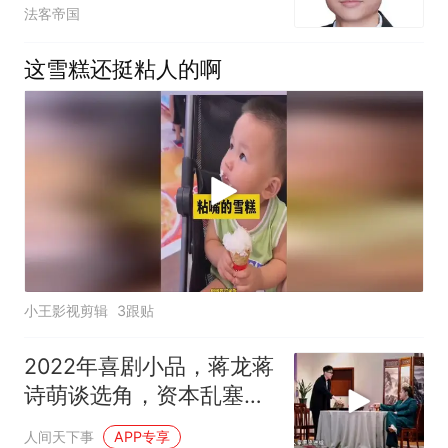
大误解,能否申请撤销以物
法客帝国
抵债？
这雪糕还挺粘人的啊
小王影视剪辑
3跟贴
2022年喜剧小品，蒋龙蒋
诗萌谈选角，资本乱塞演
员，爆笑不停
人间天下事
APP专享