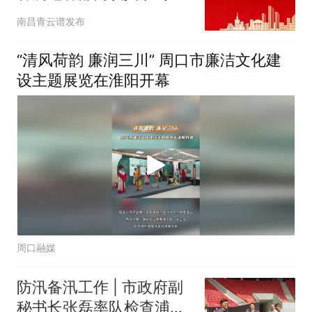
彻区第十四次党代会精神
南昌青云谱发布
（七）
“清风荷韵 廉润三川” 周口市廉洁文化建
设主题展览在淮阳开幕
周口融媒
防汛备汛工作 | 市政府副
秘书长张磊率队检查浦东