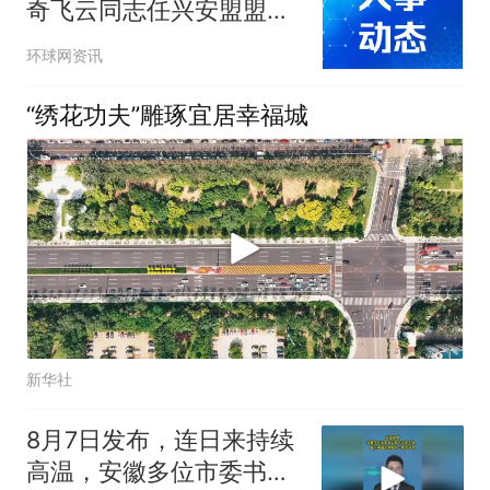
奇飞云同志任兴安盟盟委
委员、书记，苏和同志不
环球网资讯
再兼任
“绣花功夫”雕琢宜居幸福城
新华社
8月7日发布，连日来持续
高温，安徽多位市委书记