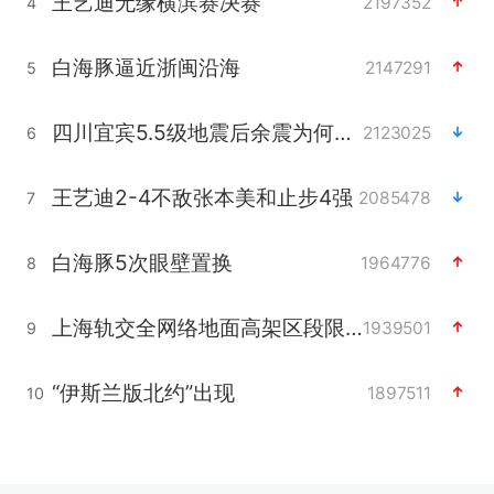
王艺迪无缘横滨赛决赛
2197352
4
白海豚逼近浙闽沿海
2147291
5
四川宜宾5.5级地震后余震为何不断
2123025
6
王艺迪2-4不敌张本美和止步4强
2085478
7
白海豚5次眼壁置换
1964776
8
上海轨交全网络地面高架区段限速运行
1939501
9
“伊斯兰版北约”出现
1897511
10