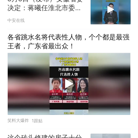
决定：蒋曦任淮北市委书
记，汪华东任阜阳市委书
中安在线
记。（编辑：小yu）投稿
邮箱：3882124142
各省跳水名将代表性人物，个个都是最强
王者，广东省最出众！
笑料大爆炸
1跟贴
这个砖头修建的房子十分