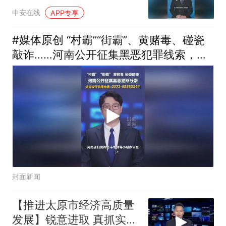
集中走进车间、施工现场
中安在线
APP专享
看望慰问一线劳动者。#
战高温 （编辑：晨晨）投
#媒体原创 “村霸”“街霸”、黄赌毒、碰瓷
稿邮箱：3882124142
敲诈……河南公开征集黑恶犯罪线索，河
南省公安厅举报电话：0371-65883344
封面新闻
【推进太原市经济高质量
发展】锐意进取 真抓实干