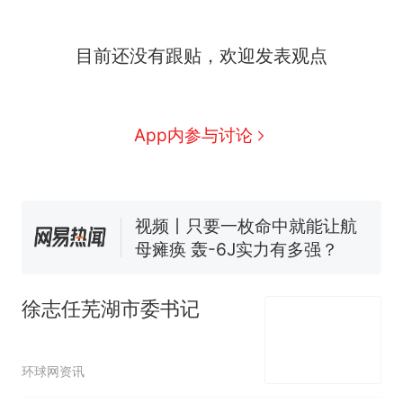
十多万人报名的考试，成绩
热
目前还没有跟贴，欢迎发表观点
全部作废，公平么？
搬家报价570元，搬到楼下
新
交5060元才肯搬上楼！女子傻
App内参与讨论
眼了……
空调24小时开着反而更省电？
电力部门回应
视频丨只要一枚命中就能让航
母瘫痪 轰-6J实力有多强？
佛山一中学招聘物理教师，笔
试前13名均遭淘汰？教育局：
已叫停招聘，成立调查组全面
“不建议大家买深色蛋糕”上热
核查
徐志任芜湖市委书记
搜，网友：天塌了！
十多万人报名的考试，成绩
热
全部作废，公平么？
环球网资讯