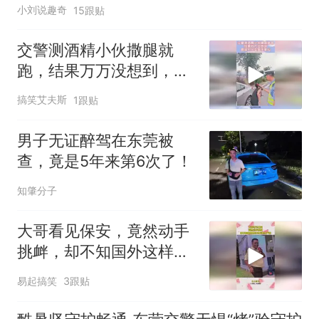
小刘说趣奇
15跟贴
交警测酒精小伙撒腿就
跑，结果万万没想到，竟
逃不出交警手掌心！
搞笑艾夫斯
1跟贴
男子无证醉驾在东莞被
查，竟是5年来第6次了！
知肇分子
大哥看见保安，竟然动手
挑衅，却不知国外这样的
后果太严重
易起搞笑
3跟贴