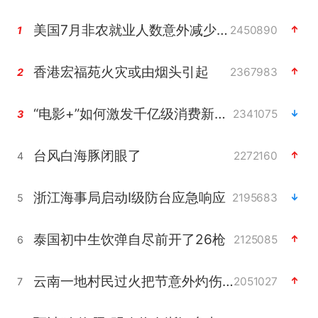
美国7月非农就业人数意外减少2.3万人
2450890
1
香港宏福苑火灾或由烟头引起
2367983
2
“电影+”如何激发千亿级消费新活力？
2341075
3
台风白海豚闭眼了
2272160
4
浙江海事局启动Ⅰ级防台应急响应
2195683
5
泰国初中生饮弹自尽前开了26枪
2125085
6
云南一地村民过火把节意外灼伤16人
2051027
7