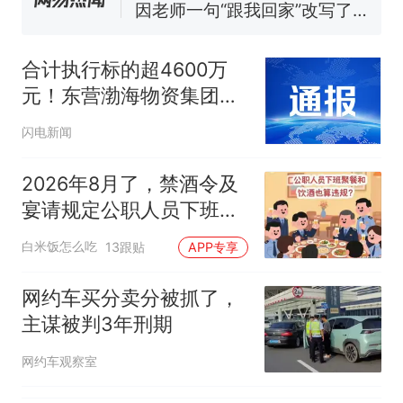
因老师一句“跟我回家”改写了
人生
费大厨“全国小炒肉大王”称
新
号，仅凭视频评出？中国烹饪
合计执行标的超4600万
协会回应
台风"白海豚"中心附近最大风
元！东营渤海物资集团四
力已达15级 最新研判
次成被执行人
佛山一中学招聘物理教师，笔
闪电新闻
试前13名均遭淘汰？教育局：
已叫停招聘，成立调查组全面
笔试第一被第二名传话劝弃考
2026年8月了，禁酒令及
核查
官方通报
宴请规定公职人员下班聚
享界G9车型预售价公布：
餐和饮酒还违规吗
白米饭怎么吃
13跟贴
APP专享
43.98万起
那个在床头放菜刀的女孩，
热
网约车买分卖分被抓了，
因老师一句“跟我回家”改写了
主谋被判3年刑期
人生
网约车观察室