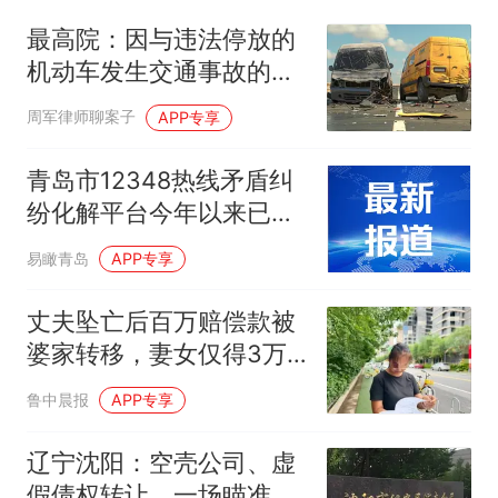
最高院：因与违法停放的
机动车发生交通事故的，
违停方也应担责！
周军律师聊案子
APP专享
青岛市12348热线矛盾纠
纷化解平台今年以来已调
解矛盾纠纷4730件
易瞰青岛
APP专享
丈夫坠亡后百万赔偿款被
婆家转移，妻女仅得3万
元
鲁中晨报
APP专享
辽宁沈阳：空壳公司、虚
假债权转让，一场瞄准查