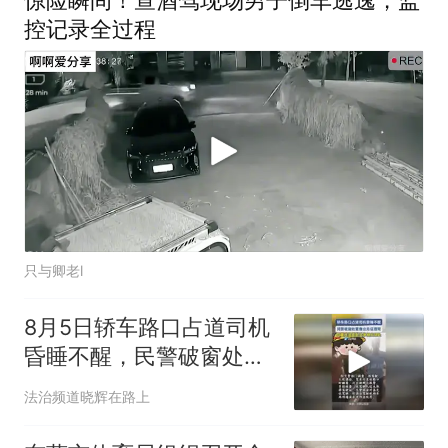
惊险瞬间！查酒驾现场男子倒车逃逸，监
控记录全过程
只与卿老l
8月5日轿车路口占道司机
昏睡不醒，民警破窗处置
查出无证酒驾，双重违法
法治频道晓辉在路上
受惩处