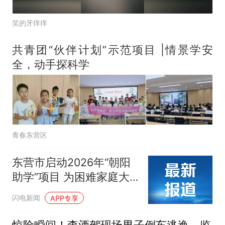
笑的牙痒痒
共青团“伙伴计划”示范项目 |情景学安
全，动手探科学
青春东营区
东营市启动2026年“朝阳
助学”项目 为困难家庭大
学新生发放万元救助金
闪电新闻
APP专享