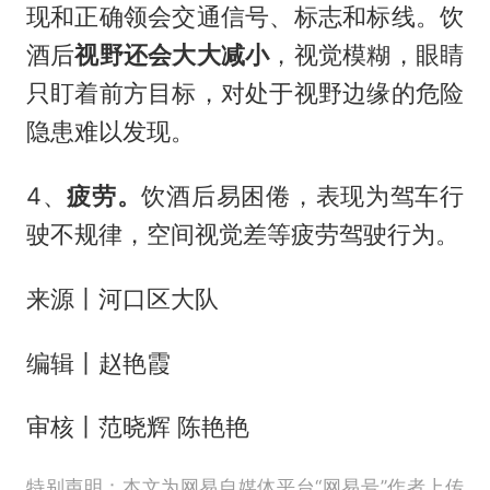
现和正确领会交通信号、标志和标线。饮
酒后
视野还会大大减小
，视觉模糊，眼睛
只盯着前方目标，对处于视野边缘的危险
隐患难以发现。
4、
疲劳。
饮酒后易困倦，表现为驾车行
驶不规律，空间视觉差等疲劳驾驶行为。
来源丨河口区大队
编辑丨赵艳霞
审核丨范晓辉 陈艳艳
特别声明：本文为网易自媒体平台“网易号”作者上传