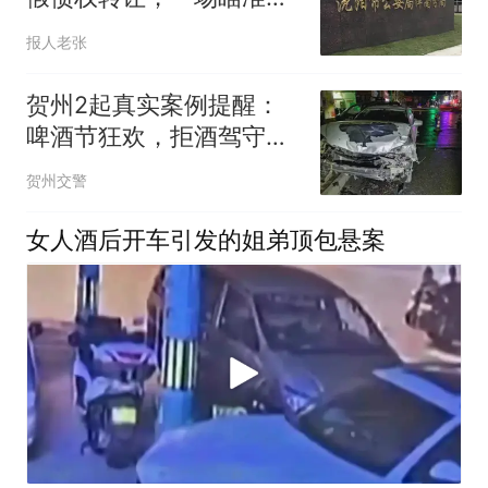
封资产的诉讼迷局
报人老张
贺州2起真实案例提醒：
啤酒节狂欢，拒酒驾守平
安！
贺州交警
女人酒后开车引发的姐弟顶包悬案