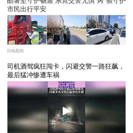
酷暑坚守护畅通 东营交警无惧“烤”验守护
市民出行平安
闪电新闻
司机酒驾疯狂闯卡，闪避交警一路狂飙，
最后猛冲惨遭车祸