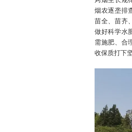
烟农逐垄排
苗全、苗齐
做好科学水
需施肥、合
收保质打下