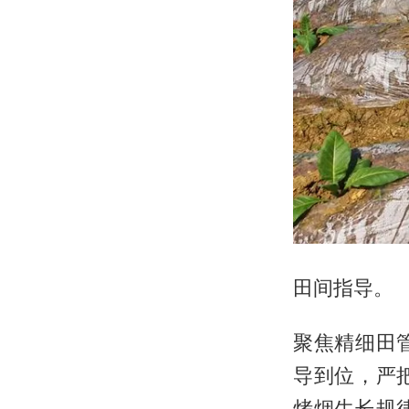
田间指导。
聚焦精细田
导到位，严
烤烟生长规