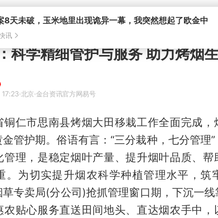
案8天未破，玉米地里出现诡异一幕，我突然想起了欧金中
快讯
：科学精细管护与服务 助力烤烟
 17:23
·北京
·金台资讯官方网易号
省铜仁市思南县烤烟大田移栽工作全面完成，
黄金管护期。俗语有言：“三分栽种，七分管理”
化管理，是稳定烟叶产量、提升烟叶品质、帮
重。为切实提升烟农科学种植管理水平，筑
烟草专卖局(分公司)抢抓管理窗口期，下沉一线
惠农贴心服务直送田间地头、直达烟农手中，