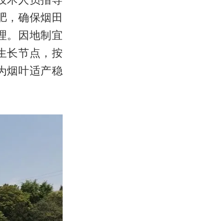
肥，确保烟田
理。因地制宜
生长节点，按
为烟叶适产稳