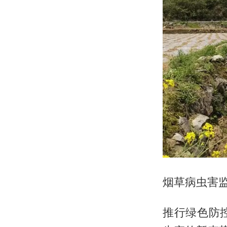
烟草病虫害
推行绿色防