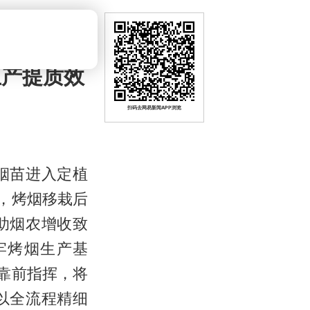
生产提质效
扫码去网易新闻APP浏览
烟苗进入定植
，烤烟移栽后
助烟农增收致
牢烤烟生产基
靠前指挥，将
以全流程精细