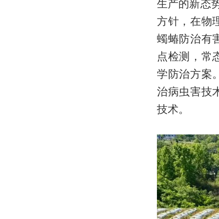
生产的新态
方针，在物
蠋蝽防治有
点检测，常
学防治方案
治病虫害技
技术。