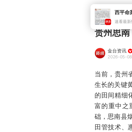
西平命
速看最新
贵州思南
金台资讯
2026-05-08
当前，贵州
生长的关键
的田间精细
富的重中之
础，思南县
田管技术、