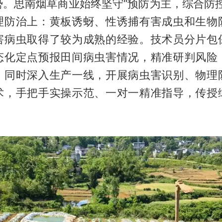
势。思南烟草商业始终坚守“预防为主，综合防控
理防治上：黄板诱蚜、性诱捕有害成虫和生物
害病虫取得了较为成熟的经验。技术员分片包
态化定点预报田间病虫害情况，精准研判风险
。同时深入生产一线，开展病虫害识别、物理
术，手把手实操示范、一对一精准指导，传授