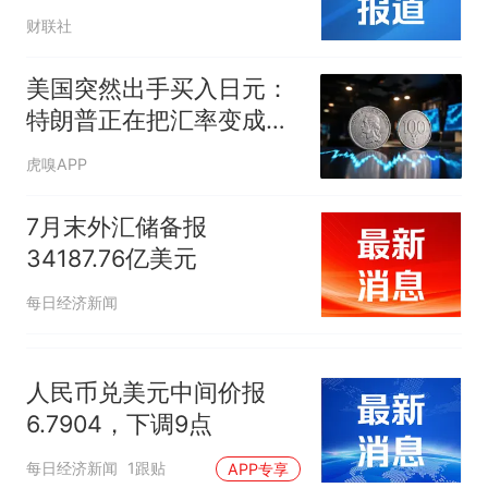
欧洲央行措手不及
人生
财联社
美国突然出手买入日元：
特朗普正在把汇率变成新
的地缘武器
虎嗅APP
7月末外汇储备报
34187.76亿美元
每日经济新闻
人民币兑美元中间价报
6.7904，下调9点
每日经济新闻
1跟贴
APP专享