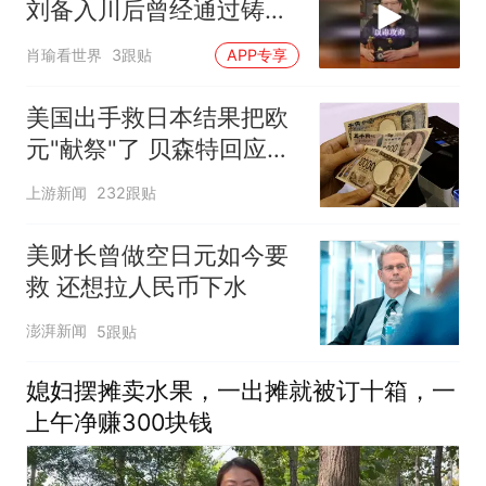
刘备入川后曾经通过铸币
大肆敛财，这是怎么回事
肖瑜看世界
3跟贴
APP专享
儿呢？
美国出手救日本结果把欧
元"献祭"了 贝森特回应质
疑
上游新闻
232跟贴
美财长曾做空日元如今要
救 还想拉人民币下水
澎湃新闻
5跟贴
媳妇摆摊卖水果，一出摊就被订十箱，一
上午净赚300块钱