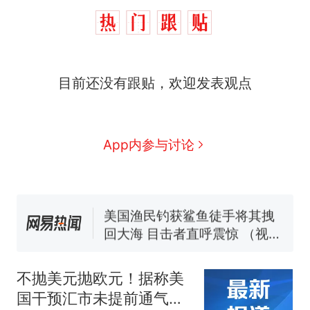
那个在床头放菜刀的女孩，
热
目前还没有跟贴，欢迎发表观点
因老师一句“跟我回家”改写了
人生
制裁瓜子饺子，美国怕什
新
么？
费大厨“全国小炒肉大王”称
App内参与讨论
号，仅凭视频评出？中国烹饪
协会回应
男子上山采菌偶然发现鸡枞菌
窝，原地守1天等它长大：挖了
140多朵
美国渔民钓获鲨鱼徒手将其拽
回大海 目击者直呼震惊 （视频
来源：参考消息）
笔试第一被第二名传话劝弃考
官方通报
不抛美元抛欧元！据称美
那个在床头放菜刀的女孩，
热
国干预汇市未提前通气，
因老师一句“跟我回家”改写了