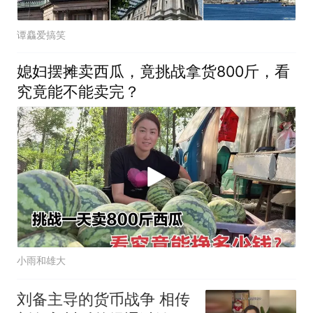
谭麤爱搞笑
媳妇摆摊卖西瓜，竟挑战拿货800斤，看
究竟能不能卖完？
小雨和雄大
刘备主导的货币战争 相传