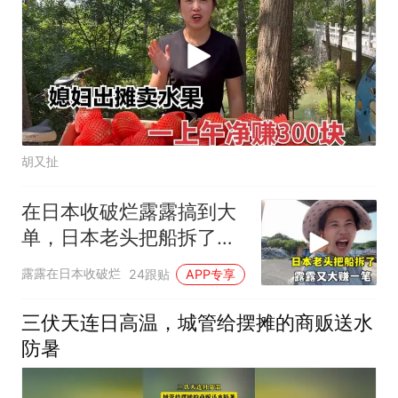
胡又扯
在日本收破烂露露搞到大
单，日本老头把船拆了送
货上门！
露露在日本收破烂
24跟贴
APP专享
三伏天连日高温，城管给摆摊的商贩送水
防暑