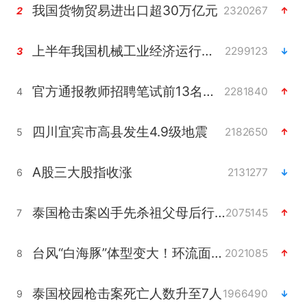
我国货物贸易进出口超30万亿元
2320267
2
上半年我国机械工业经济运行稳中有进
2299123
3
官方通报教师招聘笔试前13名被淘汰
2281840
4
四川宜宾市高县发生4.9级地震
2182650
5
A股三大股指收涨
2131277
6
泰国枪击案凶手先杀祖父母后行凶
2075145
7
台风“白海豚”体型变大！环流面积接近13个浙江那么大
2021085
8
泰国校园枪击案死亡人数升至7人
1966490
9