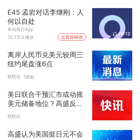
E45 孟岩对话李继刚：人
何以自处
有知有行App
00:12
30.1万次播放
云音乐特供
离岸人民币兑美元较周三
纽约尾盘涨6点
财联社
1跟贴
美日联合干预汇市或动摇
美元储备地位？高盛反
驳：推测过于牵强
财联社
高盛认为美国挺日元不会