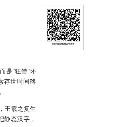
扫码去网易新闻APP浏览
而是“狂僧”怀
素存世时间略
。
，王羲之复生
把静态汉字，