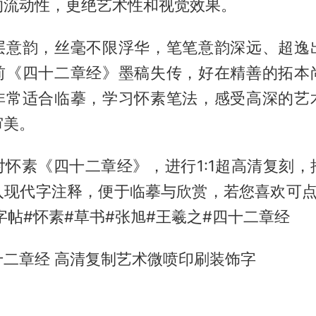
的流动性，更绝艺术性和视觉效果。
层意韵，丝毫不限浮华，笔笔意韵深远、超逸
前《四十二章经》墨稿失传，好在精善的拓本
非常适合临摹，学习怀素笔法，感受高深的艺
审美。
对怀素《四十二章经》，进行1:1超高清复刻，
入现代字注释，便于临摹与欣赏，若您喜欢可点
字帖#怀素#草书#张旭#王羲之#四十二章经
十二章经 高清复制艺术微喷印刷装饰字