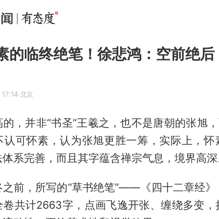
怀素的临终绝笔！徐悲鸿：空前绝后
17:14
·北京
的，并非“书圣”
王羲之
，也不是唐朝的张旭，
不认可怀素，认为张旭更胜一筹，实际上，怀
法体系完善，而且其字蕴含禅宗气息，境界高深
终之前，所写的“草书绝笔”——《四十二章经》
全卷共计2663字，点画飞逸开张、缠绕多变，