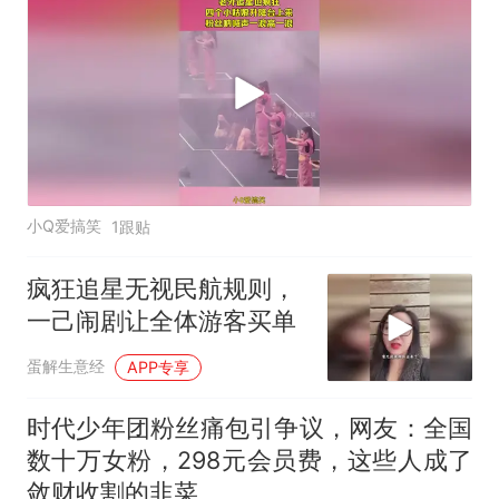
小Q爱搞笑
1跟贴
疯狂追星无视民航规则，
一己闹剧让全体游客买单
蛋解生意经
APP专享
时代少年团粉丝痛包引争议，网友：全国
数十万女粉，298元会员费，这些人成了
敛财收割的韭菜