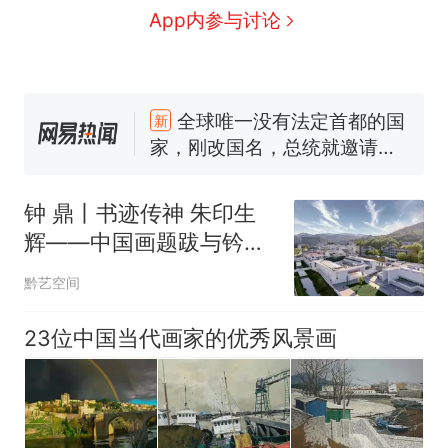
App内参与讨论
十多万人报名的考试，成绩
热
全部作废，公平么？
全球唯一没有法定首都的国
新
家，刚改国名，总统就邀请中
国大使骑行绕了几乎整个国境
搬家报价570元，搬到楼下交
线一圈，还曾两次到中国寻根
5060元才肯搬上楼！女子傻眼
钟 鼎丨书迹传神 朱印生
了……
视频丨只要一枚命中就能让航
辉——中国画题跋与钤印
母瘫痪 轰-6J实力有多强？
的多重妙用
空调24小时开着反而更省电？
黔艺空间
电力部门回应
佛山一中学招聘物理教师，笔
23位中国当代画家的优秀风景画
试前13名均遭淘汰？教育局：
已叫停招聘，成立调查组全面
十多万人报名的考试，成绩
热
核查
全部作废，公平么？