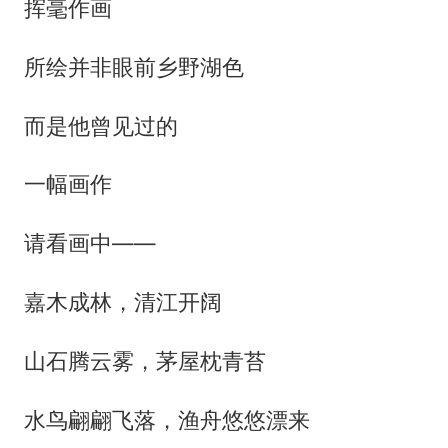
挥毫作画
所绘并非眼前乡野湖色
而是他曾见过的
一幅画作
请看画中——
嘉木成林，清江开阔
山石腾云雾，茅屋枕青苔
水鸟翩翩飞落，渔舟悠悠漂来