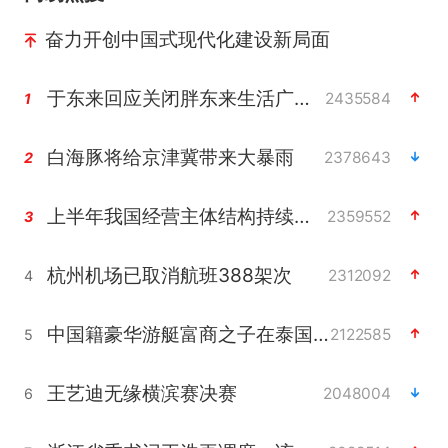
奋力开创中国式现代化建设新局面
于东来回应关闭胖东来生活广场店
2435584
1
白海豚将给京津冀带来大暴雨
2378643
2
上半年我国经营主体结构持续优化
2359552
3
杭州机场已取消航班388架次
2312092
4
中国籍豪华游艇富商之子在泰国被杀
2122585
5
王艺迪无缘横滨赛决赛
2048004
6