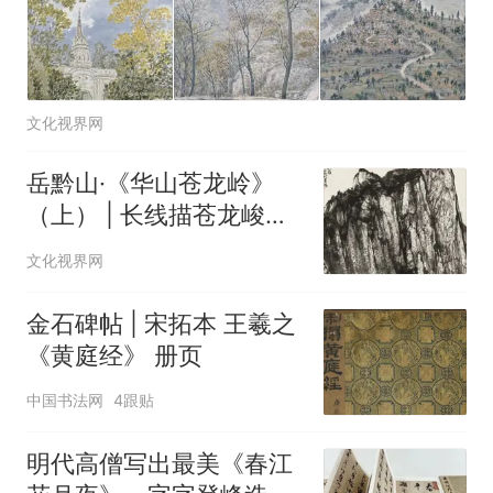
文化视界网
岳黔山·《华山苍龙岭》
（上） | 长线描苍龙峻
岭，浓墨铸华山雄魂
文化视界网
金石碑帖 | 宋拓本 王羲之
《黄庭经》 册页
中国书法网
4跟贴
明代高僧写出最美《春江