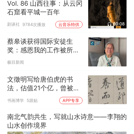
Vol. 86 山西往事：从云冈
石窟看平城一百年
00:08
剧谈社
9784次播放
云音乐特供
蔡皋谈获得国际安徒生
奖：感恩我的工作被所有
的光源照到
极目新闻
文徵明写给唐伯虎的书
法，估值21个亿，曾被溥
仪偷偷带出皇宫，差点流
书画博学
5跟贴
APP专享
落海外！
南北气韵共生，写就山水诗意——李翔的
山水创作境界