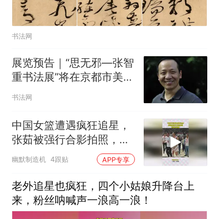
书法网
展览预告｜“思无邪—张智
重书法展”将在京都市美术
馆展出
书法网
中国女篮遭遇疯狂追星，
张茹被强行合影拍照，而
且还搂腰
幽默制造机
4跟贴
APP专享
老外追星也疯狂，四个小姑娘升降台上
来，粉丝呐喊声一浪高一浪！