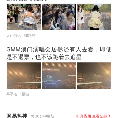
火山詩话
68跟贴
GMM澳门演唱会居然还有人去看，即便
是不退票，也不该跪着去追星
芊手若
1跟贴
网易热搜
每30分钟更新
打开应用 查看全部