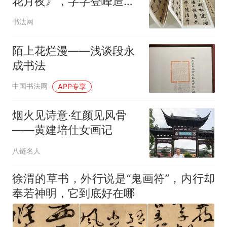
花月夜》，字字登峰造
极，这才是华夏美学的巅
书法网
峰！
陌上花烂漫——浅谈段永
成书法
中国书法网
APP专享
烟火见诗意·红颜见风骨
——黄建培仕女画记
八链名人
徐渭的草书，外行说是“鬼画符”，内行却
奉若神明，它到底好在哪