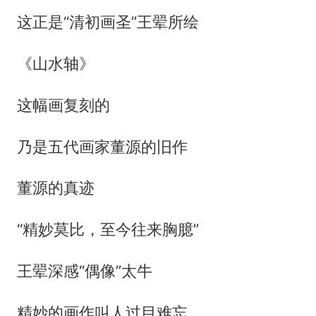
这正是“清初画圣”王翚所绘
《山水轴》
这幅画复刻的
乃是五代画家董源的旧作
董源的真迹
“精妙莫比，至今往来胸臆”
王翚深感“偶像”太牛
精妙的画作叫人过目难忘