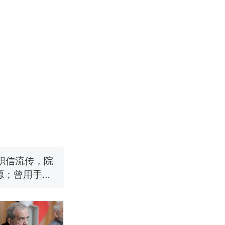
职信流传，院
源；曾用手绘
国烹饪协会回
挖了140多