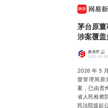
茅台原董
涉案覆盖
酱酒界
2026-05-08
2026 年
督管理局原
案，已由贵
省人民检察
民法院提起