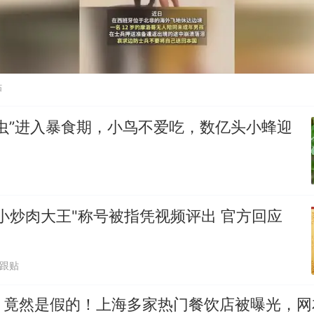
贴
虫”进入暴食期，小鸟不爱吃，数亿头小蜂迎
小炒肉大王"称号被指凭视频评出 官方回应
7跟贴
，竟然是假的！上海多家热门餐饮店被曝光，网