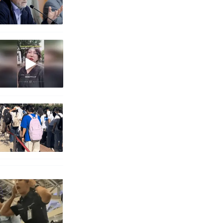
 （视频来源：
职信流传，院
源；曾用手绘