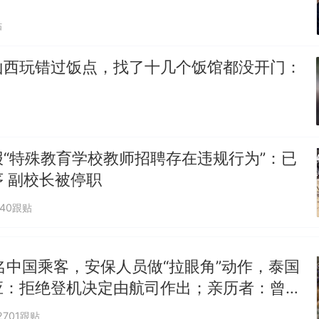
朵
美国渔民钓获鲨鱼徒手将其拽回大海 目击者直呼震惊
贴
参考消息）
山西玩错过饭点，找了十几个饭馆都没开门：
制裁瓜子饺子，美国怕什么？
笔试第一被第二名传话劝弃考 官方通报
“不想干了特提出辞职”，疑似南京大学数院院长辞
热
“特殊教育学校教师招聘存在违规行为”：已
方回应：喻良教授已卸任院长一职，不清楚辞职信来
图做头像
 副校长被停职
040跟贴
名中国乘客，安保人员做“拉眼角”动作，泰国
应：拒绝登机决定由航司作出；亲历者：曾承
但没兑现
2701跟贴