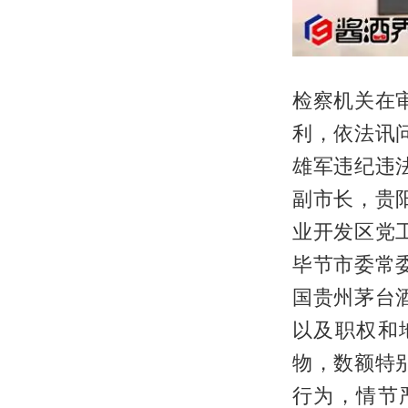
检察机关在
利，依法讯
雄军违纪违
副市长，贵
业开发区党
毕节市委常
国贵州茅台
以及职权和
物，数额特
行为，情节