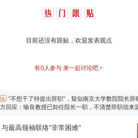
目前还没有跟贴，欢迎发表观点
有0人参与 来一起讨论吧
“不想干了特提出辞职”，疑似南京大学数院院长辞
热
方回应：喻良教授已卸任院长一职，不清楚辞职信来
图做头像
费大厨“全国小炒肉大王”称号，仅凭视频评出？中
新
应
与最高领袖联络“非常困难”
男子上山采菌偶然发现鸡枞菌窝，原地守1天等它长大：