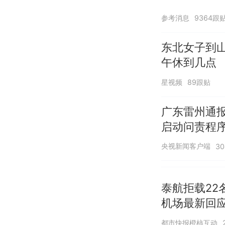
参考消息
9364跟
东北女子到
午休到几点
星视频
89跟贴
广东雷州通报
启动问责程序
央视新闻客户端
3
泰航拒载22
机场最新回
诺免费改签
都市快报橙柿互动