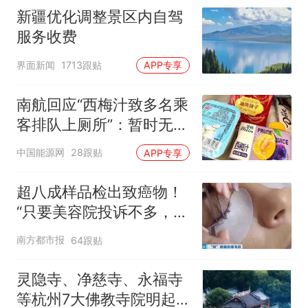
新疆优化调整景区内自驾
服务收费
界面新闻
1713跟贴
APP专享
南航回应“西梅汁致多名乘
客排队上厕所”：暂时无法
核查是否发放西梅汁
中国能源网
28跟贴
APP专享
超八成样品检出致癌物！
“只要美容院投诉不多，店
家就不会更换产品”
南方都市报
64跟贴
灵隐寺、净慈寺、永福寺
等杭州7大佛教寺院明起