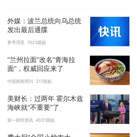
外媒：波兰总统向乌总统
发出最后通牒
参考消息
1623跟贴
“兰州拉面”改名“青海拉
面”，权威回应来了
中国新闻周刊
217跟贴
美财长：过两年 霍尔木兹
海峡就“不重要”了
第一财经资讯
4551跟贴