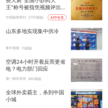
费大厨"全国小炒肉大
王"称号被指凭视频评出
官方回应
中国新闻周刊
2750跟贴
APP专享
山东多地实现集中供冷
鲁中晨报
15跟贴
空调24小时开着反而更省
电？电力部门回应
第一财经资讯
960跟贴
全球外卖霸主，杀到中国
小城