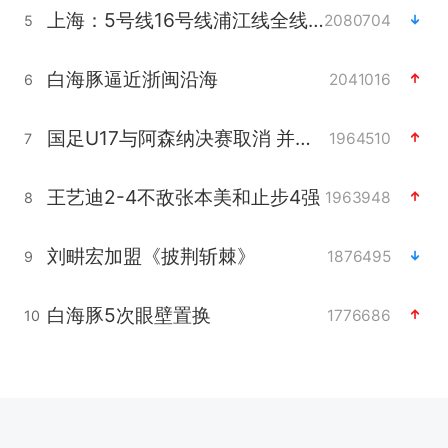
上海：5号线16号线浦江线全线停运
2080704
5
白海豚逼近浙闽沿海
2041016
6
国足U17与阿森纳决赛取消 并列冠军
1964510
7
王艺迪2-4不敌张本美和止步4强
1963948
8
刘畊宏加盟《披荆斩棘》
1876495
9
白海豚5次眼壁置换
1776686
10