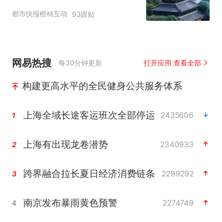
临时关闭，别跑空了
都市快报橙柿互动
93跟贴
网易热搜
每30分钟更新
打开应用 查看全部
构建更高水平的全民健身公共服务体系
上海全域长途客运班次全部停运
2435606
1
上海有出现龙卷潜势
2340933
2
跨界融合拉长夏日经济消费链条
2299292
3
南京发布暴雨黄色预警
2274749
4