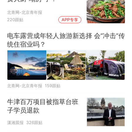
北青网-北京青年报
220跟贴
APP专享
电车露营成年轻人旅游新选择 会“冲击”传
统住宿业吗？
北青网-北京青年报
159跟贴
牛津百万项目被指草台班
子学员退款
潇湘晨报
326跟贴