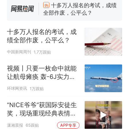
全球唯一没有法定首都的国
新
家，刚改国名，总统就邀请中
国大使骑行绕了几乎整个国境
搬家报价570元，搬到楼下交
线一圈，还曾两次到中国寻根
5060元才肯搬上楼！女子傻眼
十多万人报名的考试，成
了……
视频丨只要一枚命中就能让航
绩全部作废，公平么？
母瘫痪 轰-6J实力有多强？
空调24小时开着反而更省电？
中国新闻周刊
1.7万跟贴
电力部门回应
佛山一中学招聘物理教师，笔
视频丨只要一枚命中就能
试前13名均遭淘汰？教育局：
让航母瘫痪 轰-6J实力有
已叫停招聘，成立调查组全面
十多万人报名的考试，成绩
热
多强？
环球网资讯
核查
1万跟贴
全部作废，公平么？
“NICE爷爷”获国际安徒生
奖，现场重现经典表情
包，向中国粉丝问好
潇湘晨报
65跟贴
APP专享