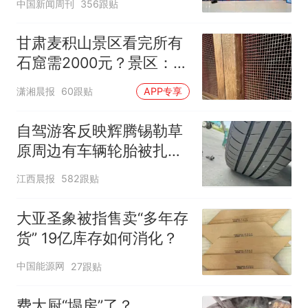
中国新闻周刊
356跟贴
甘肃麦积山景区看完所有
石窟需2000元？景区：部
分石窟受特别保护，游客
潇湘晨报
60跟贴
APP专享
可按需买
自驾游客反映辉腾锡勒草
原周边有车辆轮胎被扎，
修理店铺换胎价格高达千
江西晨报
582跟贴
元，官方发布情况通报
大亚圣象被指售卖“多年存
货” 19亿库存如何消化？
中国能源网
27跟贴
费大厨“塌房”了？