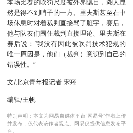
本场比赛的吹罚尺度被外界瞩目，湖人显
然是得不到哨子的一方。里夫斯甚至在中
场休息时对着裁判直接骂了脏字，赛后，
他与队友们围住裁判直接理论。里夫斯在
赛后说：“我没有因此被吹罚技术犯规的
唯一原因是，他们（裁判）意识到自己的
错误性。”
文/北京青年报记者 宋翔
编辑/王帆
特别声明：本文为网易自媒体平台“网易号”作者上传
并发布，仅代表该作者观点。网易仅提供信息发布平
台。