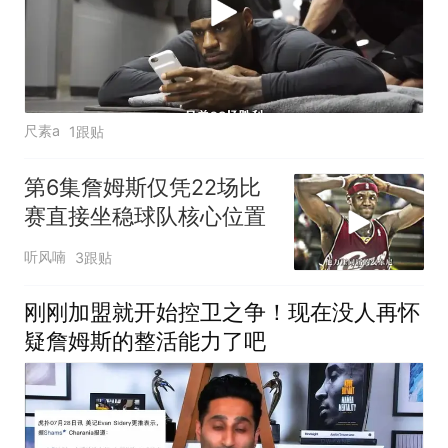
尺素a
1跟贴
第6集詹姆斯仅凭22场比
赛直接坐稳球队核心位置
听风喃
3跟贴
刚刚加盟就开始控卫之争！现在没人再怀
疑詹姆斯的整活能力了吧