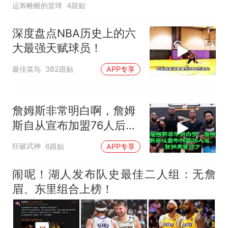
运筹帷幄的篮球
4跟贴
深度盘点NBA历史上的六
大最强天赋球员！
最佳菜鸟
382跟贴
APP专享
詹姆斯非常明白啊，詹姆
斯自从宣布加盟76人后，
就销声匿迹了
狂破武神
6跟贴
APP专享
闹呢！湖人发布队史最佳二人组：无詹
眉、东里组合上榜！