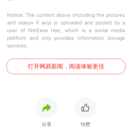
Notice: The content above (including the pictures
and videos if any) is uploaded and posted by a
user of NetEase Hao, which is a social media
platform and only provides information storage
services.
打开网易新闻，阅读体验更佳
分享
16赞