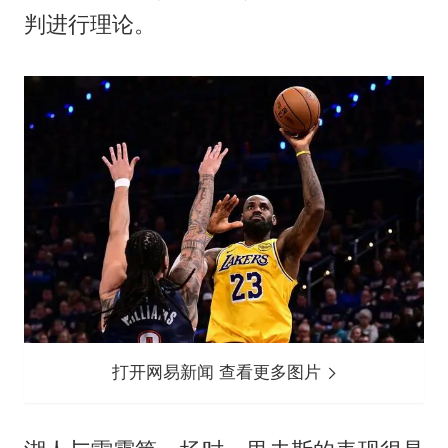
判进行理论。
打开网易新闻 查看更多图片