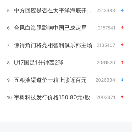
中方回应是否在太平洋海底开采稀土
2213983
5
台风白海豚影响中国已成定局
2157541
6
佛得角门将亮相智利俱乐部主场
2135407
7
U17国足1分钟轰2球
2061520
8
五粮液渠道价一箱上涨近百元
2026334
9
宇树科技发行价格150.80元/股
2003471
10