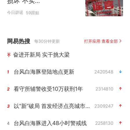
损坏”不实
（2026·08·06）
今日辟谣
59跟贴
网易热搜
每30分钟更新
打开应用 查看全部
奋进开新局 实干挑大梁
台风白海豚登陆地点更新
2420548
1
看守所辅警收受10万获刑1年
2314810
2
以“新”破局 首发经济点亮城市消费活力
2309247
3
台风白海豚进入48小时警戒线
2258130
4