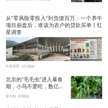
拒绝登机决定由航司作
出；亲历者：曾承诺免费
改签但没兑现
从“零风险零投入”到负债百万：一个养牛
项目崩盘后，谁该为农户的贷款买单丨红
星调查
红星新闻
657跟贴
北京的“毛毛虫”进入暴食
期，小鸟不爱吃，数亿头
小蜂迎战
新京报
83跟贴