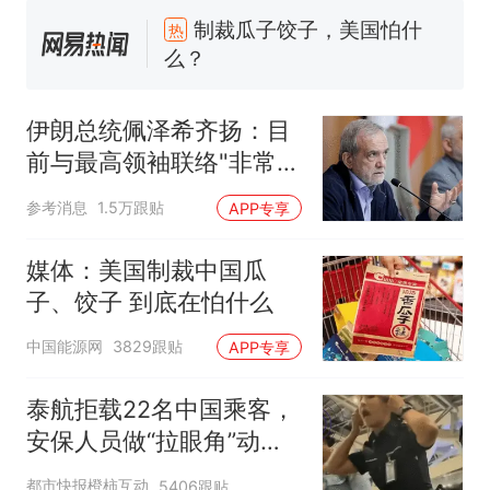
制裁瓜子饺子，美国怕什
热
么？
那个在床头放菜刀的女孩，
新
因老师一句“跟我回家”改写了
伊朗总统佩泽希齐扬：目
人生
费大厨“全国小炒肉大王”称
前与最高领袖联络"非常困
号，仅凭视频评出？中国烹饪
难"
协会回应
男子上山采菌偶然发现鸡枞菌
参考消息
1.5万跟贴
APP专享
窝，原地守1天等它长大：挖了
140多朵
美国渔民钓获鲨鱼徒手将其拽
媒体：美国制裁中国瓜
回大海 目击者直呼震惊 （视频
子、饺子 到底在怕什么
来源：参考消息）
笔试第一被第二名传话劝弃考
中国能源网
3829跟贴
APP专享
官方通报
制裁瓜子饺子，美国怕什
热
泰航拒载22名中国乘客，
么？
安保人员做“拉眼角”动
作，泰国机场最新回应：
都市快报橙柿互动
5406跟贴