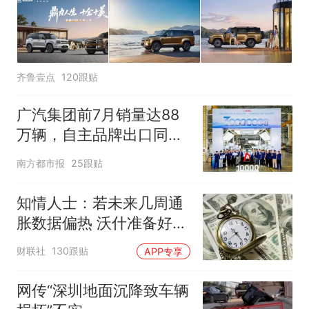
齐鲁壹点
120跟贴
广汽集团前7月销量达88
万辆，自主品牌出口同比
增130%
南方都市报
25跟贴
知情人士：若未来几周通
胀数据偏热 沃什准备好加
息
财联社
130跟贴
APP专享
网传“深圳地面沉降致车辆