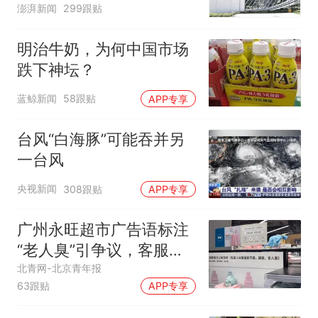
澎湃新闻
299跟贴
明治牛奶，为何中国市场
跌下神坛？
蓝鲸新闻
58跟贴
APP专享
台风“白海豚”可能吞并另
一台风
央视新闻
308跟贴
APP专享
广州永旺超市广告语标注
“老人臭”引争议，客服回
应
北青网-北京青年报
63跟贴
APP专享