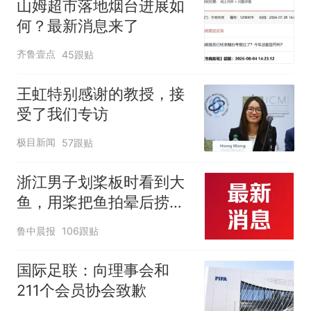
山姆超市落地烟台进展如
何？最新消息来了
齐鲁壹点
45跟贴
王虹特别感谢的教授，接
受了我们专访
极目新闻
57跟贴
浙江男子划桨板时看到大
鱼，用桨把鱼拍晕后捞
起；当事人：鱼重7斤6
鲁中晨报
106跟贴
两，做成红烧辣子鱼块，
味道很好
国际足联：向理事会和
211个会员协会致歉