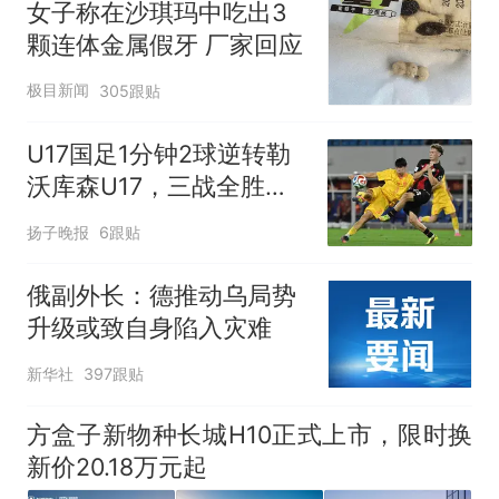
女子称在沙琪玛中吃出3
颗连体金属假牙 厂家回应
极目新闻
305跟贴
U17国足1分钟2球逆转勒
沃库森U17，三战全胜！
赵松源替补登场传射建功
扬子晚报
6跟贴
俄副外长：德推动乌局势
升级或致自身陷入灾难
新华社
397跟贴
方盒子新物种长城H10正式上市，限时换
新价20.18万元起