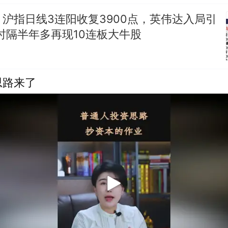
沪指日线3连阳收复3900点，英伟达入局引
时隔半年多再现10连板大牛股
思路来了