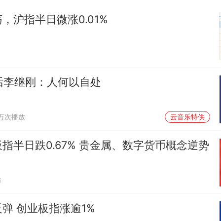
，沪指半日微涨0.01%
对话李继刚：人何以自处
1万次播放
云音乐特供
指半日跌0.67% 贵金属、数字货币概念逆势
贴
弹 创业板指涨逾1%