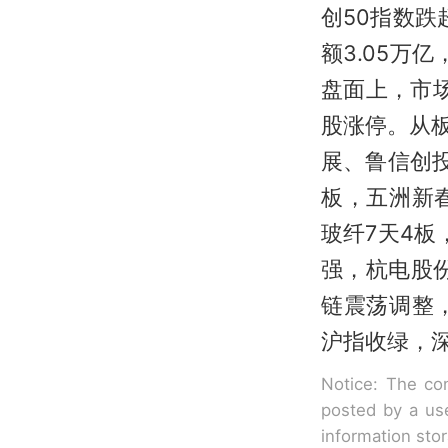
创50指数
额3.05万
盘面上，市
股涨停。从
展、鲁信创
板，五洲新
玻纤7天4板
强，杭电股
链震荡调整
沪指收绿，深
Notice: The con
posted by a use
information sto