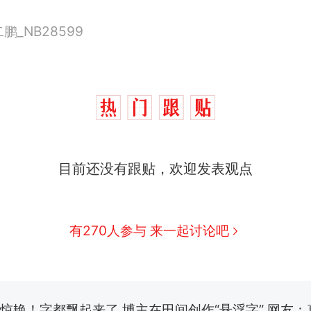
_NB28599
费大厨“全国小炒肉大王”称号，仅凭视频评出？中
热
应
男子上山采菌偶然发现鸡枞菌窝，原地守1天等它
新
140多朵
目前还没有跟贴，欢迎发表观点
制裁瓜子饺子，美国怕什么？
美国渔民钓获鲨鱼徒手将其拽回大海 目击者直呼震惊
参考消息）
有270人参与 来一起讨论吧
笔试第一被第二名传话劝弃考 官方通报
惊艳！字都飘起来了 博主在田间创作“悬浮字” 网友：