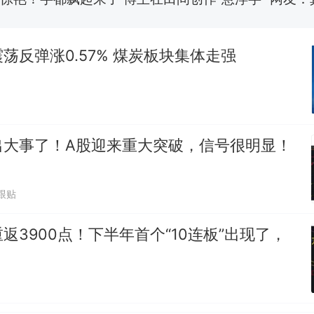
费大厨“全国小炒肉大王”称号，仅凭视频评出？中
热
应
荡反弹涨0.57% 煤炭板块集体走强
出大事了！A股迎来重大突破，信号很明显！
1跟贴
返3900点！下半年首个“10连板”出现了，