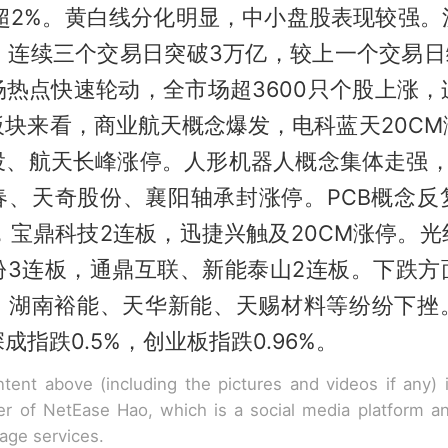
跌超2%。黄白线分化明显，中小盘股表现较强。
亿，连续三个交易日突破3万亿，较上一个交易日
场热点快速轮动，全市场超3600只个股上涨，
板块来看，商业航天概念爆发，电科蓝天20CM
投、航天长峰涨停。人形机器人概念集体走强，
春、天奇股份、襄阳轴承封涨停。PCB概念反
，宝鼎科技2连板，迅捷兴触及20CM涨停。
份3连板，通鼎互联、新能泰山2连板。下跌方
，湖南裕能、天华新能、天赐材料等纷纷下挫
成指跌0.5%，创业板指跌0.96%。
tent above (including the pictures and videos if any)
r of NetEase Hao, which is a social media platform a
rage services.