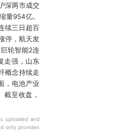
沪深两市成交
缩量954亿。
连续三日超百
涨停，航天发
巨轮智能2连
复走强，山东
光纤概念持续走
面，电池产业
。截至收盘，
 is uploaded and
nd only provides