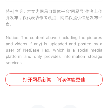
特别声明：本文为网易自媒体平台“网易号”作者上传
并发布，仅代表该作者观点。网易仅提供信息发布平
台。
Notice: The content above (including the pictures
and videos if any) is uploaded and posted by a
user of NetEase Hao, which is a social media
platform and only provides information storage
services.
打开网易新闻，阅读体验更佳