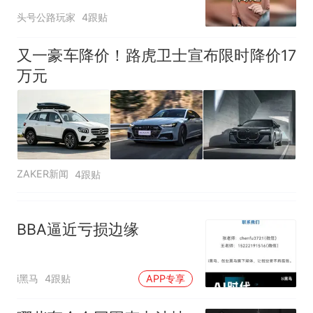
石窟受特别保护，游客可按需
十多万人报名的考试，成绩
热
这么玩
头号公路玩家
买
4跟贴
全部作废，公平么？
又一豪车降价！路虎卫士宣布限时降价17
万元
ZAKER新闻
4跟贴
BBA逼近亏损边缘
i黑马
4跟贴
APP专享