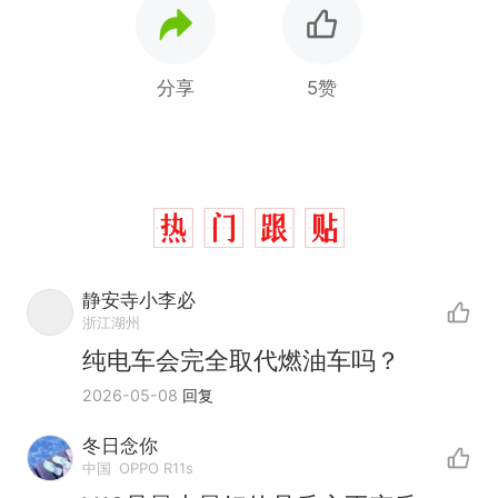
分享
5赞
静安寺小李必
浙江湖州
纯电车会完全取代燃油车吗？
2026-05-08
回复
冬日念你
中国
OPPO R11s