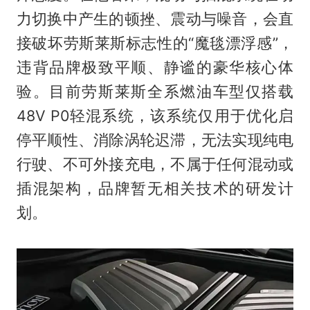
力切换中产生的顿挫、震动与噪音，会直
接破坏劳斯莱斯标志性的“魔毯漂浮感”，
违背品牌极致平顺、静谧的豪华核心体
验。目前劳斯莱斯全系燃油车型仅搭载
48V P0轻混系统，该系统仅用于优化启
停平顺性、消除涡轮迟滞，无法实现纯电
行驶、不可外接充电，不属于任何混动或
插混架构，品牌暂无相关技术的研发计
划。