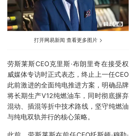
打开网易新闻 查看更多图片
劳斯莱斯CEO克里斯·布朗里奇在接受权
威媒体专访时正式表态，终止上一任CEO
此前激进的全面纯电推进方案，明确品牌
将长期生产V12纯燃油车，同时彻底摒弃
混动、插混等折中技术路线，坚守纯燃油
与纯电双轨并行的核心策略。
此前，劳斯莱斯在前任CEO托斯顿·穆勒·