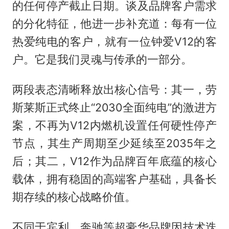
的任何停产截止日期。谈及品牌客户需求
的分化特征，他进一步补充道：每有一位
热爱纯电的客户，就有一位钟爱V12的客
户。它是我们灵魂与传承的一部分。
两段表态清晰释放出核心信号：其一，劳
斯莱斯正式终止“2030全面纯电”的激进方
案，不再为V12内燃机设置任何硬性停产
节点，其生产周期至少延续至2035年之
后；其二，V12作为品牌百年底蕴的核心
载体，拥有稳固的高端客户基础，具备长
期存续的核心战略价值。
不同于宾利、奔驰等超豪华品牌因技术迭