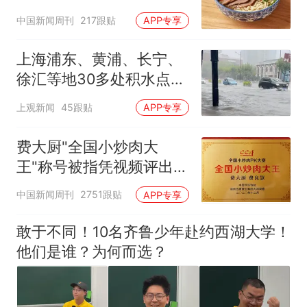
中国新闻周刊
217跟贴
APP专享
上海浦东、黄浦、长宁、
徐汇等地30多处积水点正
在抢排
上观新闻
45跟贴
APP专享
费大厨"全国小炒肉大
王"称号被指凭视频评出
官方回应
中国新闻周刊
2751跟贴
APP专享
敢于不同！10名齐鲁少年赴约西湖大学！
他们是谁？为何而选？