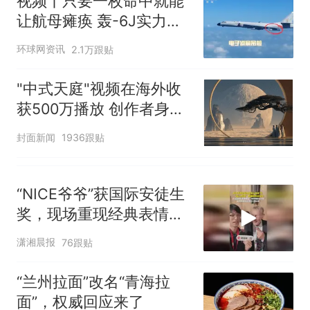
视频丨只要一枚命中就能
让航母瘫痪 轰-6J实力有
多强？
环球网资讯
2.1万跟贴
"中式天庭"视频在海外收
获500万播放 创作者身份
披露
封面新闻
1936跟贴
“NICE爷爷”获国际安徒生
奖，现场重现经典表情
包，向中国粉丝问好
潇湘晨报
76跟贴
“兰州拉面”改名“青海拉
面”，权威回应来了