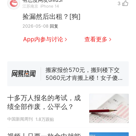
3
江苏南京
iPhone 14
捡漏然后出租？[狗]
十多万人报名的考试，成绩
热
2026-05-08
回复
全部作废，公平么？
全球唯一没有法定首都的国
App内参与讨论
查看更多
新
家，刚改国名，总统就邀请中
国大使骑行绕了几乎整个国境
搬家报价570元，搬到楼下交
线一圈，还曾两次到中国寻根
5060元才肯搬上楼！女子傻眼
了……
视频丨只要一枚命中就能让航
母瘫痪 轰-6J实力有多强？
空调24小时开着反而更省电？
电力部门回应
十多万人报名的考试，成
台风"白海豚"登陆 中心附近最
绩全部作废，公平么？
大风力14级
十多万人报名的考试，成绩
中国新闻周刊
1.8万跟贴
热
全部作废，公平么？