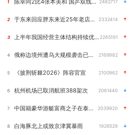
陈幸同2比4张本美和 国乒双线丢冠
2482717
1
于东来回应胖东来近25年老店年底关闭
2332414
2
上半年我国经营主体结构持续优化
2265191
3
俄称边境州遭乌大规模袭击已致13伤
2169982
4
《披荆斩棘2026》阵容官宣
2100962
5
杭州机场已取消航班388架次
2061440
6
中国籍豪华游艇富商之子在泰国被杀
2039920
7
白海豚北上或致京津冀暴雨
1926529
8