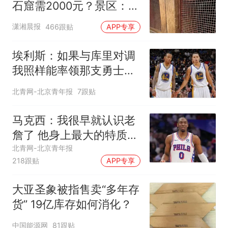
石窟需2000元？景区：部
分石窟受特别保护，游客
潇湘晨报
466跟贴
APP专享
可按需买
埃利斯：如果与库里对调
我照样能率领那支勇士取
得现在的成就
北青网-北京青年报
7跟贴
马克西：我很早就认识老
詹了 他身上最大的特质就
是谦逊
北青网-北京青年报
218跟贴
APP专享
大亚圣象被指售卖“多年存
货” 19亿库存如何消化？
中国能源网
81跟贴