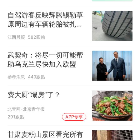
自驾游客反映辉腾锡勒草
原周边有车辆轮胎被扎，
修理店铺换胎价格高达千
江西晨报
582跟贴
元，官方发布情况通报
武契奇：将尽一切可能帮
助乌克兰尽快加入欧盟
参考消息
449跟贴
费大厨“塌房”了？
北青网-北京青年报
291跟贴
APP专享
甘肃麦积山景区看完所有