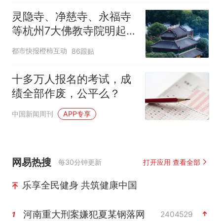
灵隐寺、净慈寺、永福寺
等杭州7大佛教寺院明起
临时关闭，别跑空了
都市快报橙柿互动
86跟贴
十多万人报名的考试，成
绩全部作废，公平么？
中国新闻周刊
APP专享
网易热搜
每30分钟更新
打开应用 查看全部
乐享全民健身 共筑健康中国
河南重大刑案嫌犯夏某钢落网
2404529
1