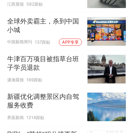
修理店铺换胎价格高达千
江西晨报
582跟贴
元，官方发布情况通报
全球外卖霸主，杀到中国
小城
中国新闻周刊
137跟贴
APP专享
牛津百万项目被指草台班
子学员退款
潇湘晨报
169跟贴
新疆优化调整景区内自驾
服务收费
界面新闻
1214跟贴