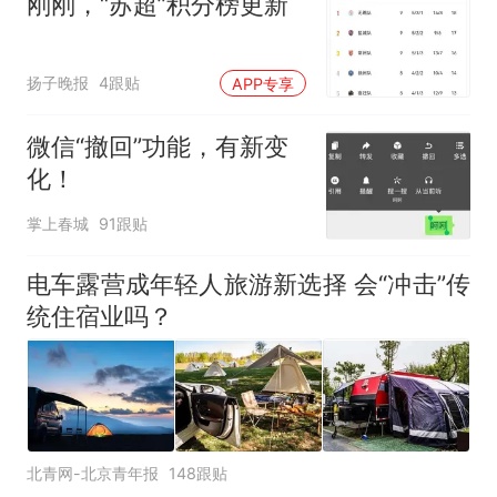
刚刚，“苏超”积分榜更新
扬子晚报
4跟贴
APP专享
微信“撤回”功能，有新变
化！
掌上春城
91跟贴
电车露营成年轻人旅游新选择 会“冲击”传
统住宿业吗？
北青网-北京青年报
148跟贴