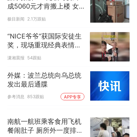
佛山一中学招聘物理教师，笔
成5060元才肯搬上楼 女
试前13名均遭淘汰？教育局：
子傻眼
已叫停招聘，成立调查组全面
“不建议大家买深色蛋糕”上热
极目新闻
2.1万跟贴
核查
搜，网友：天塌了！
那个在床头放菜刀的女孩，
“NICE爷爷”获国际安徒生
热
因老师一句“跟我回家”改写了
奖，现场重现经典表情
人生
包，向中国粉丝问好
潇湘晨报
54跟贴
外媒：波兰总统向乌总统
发出最后通牒
参考消息
853跟贴
APP专享
南航一航班乘客食用飞机
餐闹肚子 厕所外一度排长