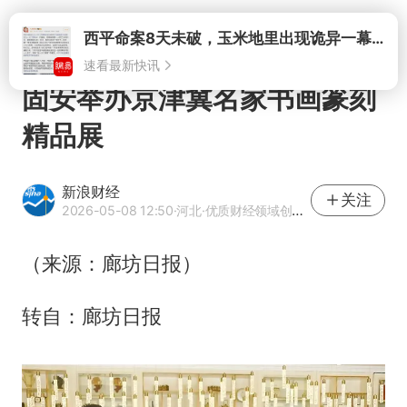
打开
西平命案8天未破，玉米地里出现诡异一幕，我突然想起了欧金中
速看最新快讯
固安举办京津冀名家书画篆刻
精品展
新浪财经
关注
2026-05-08 12:50
·河北
·优质财经领域创作者
（来源：廊坊日报）
转自：廊坊日报