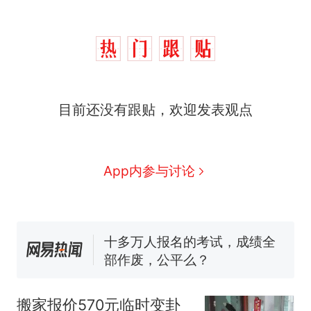
目前还没有跟贴，欢迎发表观点
那个在床头放菜刀的女孩，
热
App内参与讨论
因老师一句“跟我回家”改写了
人生
搬家报价570元，搬到楼下
新
交5060元才肯搬上楼！女子傻
眼了……
十多万人报名的考试，成绩全
部作废，公平么？
空调24小时开着反而更省电？
电力部门回应
搬家报价570元临时变卦