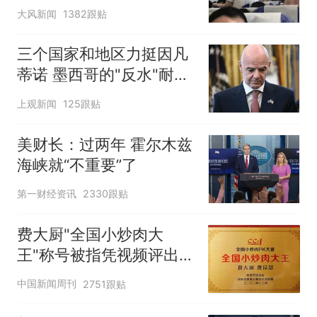
队
大风新闻
1382跟贴
三个国家和地区力挺因凡
蒂诺 墨西哥的"反水"耐人
寻味
上观新闻
125跟贴
美财长：过两年 霍尔木兹
海峡就“不重要”了
第一财经资讯
2330跟贴
费大厨"全国小炒肉大
王"称号被指凭视频评出
官方回应
中国新闻周刊
2751跟贴