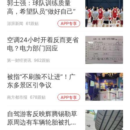
郭士强：球队训练质量
高，希望队员“做好自己”
澎湃新闻
61跟贴
APP专享
空调24小时开着反而更省
电？电力部门回应
第一财经资讯
962跟贴
被指“不刷脸不让进”！广
东多景区引争议
南方都市报
678跟贴
APP专享
自驾游客反映辉腾锡勒草
原周边有车辆轮胎被扎，