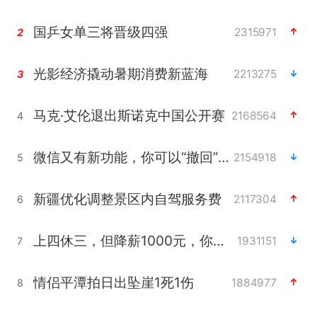
国乒女单三将晋级四强
2315971
2
光影经济撬动暑期消费新蓝海
2213275
3
马克·艾伦退出斯诺克中国公开赛
2168564
4
微信又有新功能，你可以“撤回”你的撤回了！
2154918
5
新疆优化调整景区内自驾服务费
2117304
6
上四休三，但降薪1000元，你接受吗？
1931151
7
情侣平潭拍日出坠崖1死1伤
1884977
8