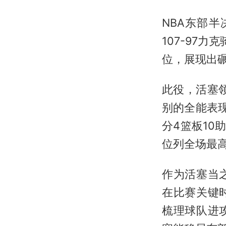
NBA东部
107-97
位，展现出
此役，活塞
别的全能表现
分4篮板10
位列全场最
作为活塞当
在比赛关键
梳理球队进