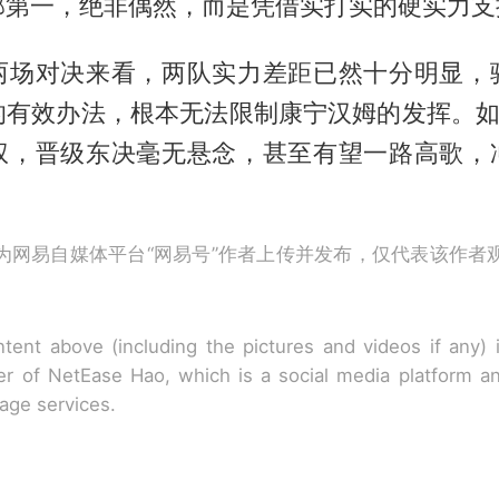
部第一，绝非偶然，而是凭借实打实的硬实力支
两场对决来看，两队实力差距已然十分明显，
的有效办法，根本无法限制康宁汉姆的发挥。如今
权，晋级东决毫无悬念，甚至有望一路高歌，
为网易自媒体平台“网易号”作者上传并发布，仅代表该作者
tent above (including the pictures and videos if any)
r of NetEase Hao, which is a social media platform a
rage services.