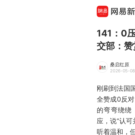
141：
交部：赞
桑启红原
2026-05-08
刚刷到法国国
全赞成0反
的弯弯绕绕
应，说“认
听着温和，