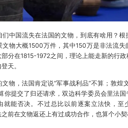
咱们中国流失在法国的文物，到底有啥用？根
文物大概1500万件，其中150万是非法流
部分在1815-1972之间，理论上能走新的行
如登天。
的文物，法国肯定说“军事战利品”不算；敦煌文
就算你提交了归还请求，双边科学委员会里法国
由就能否决。不过总比以前逐案立法快，至
法之前在文物返还上有过成功合作，也算个小契