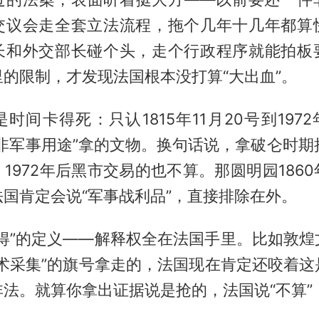
交议会走全套立法流程，拖个几年十几年都算
长和外交部长碰个头，走个行政程序就能拍板
的限制，才发现法国根本没打算“大出血”。
时间卡得死：只认1815年11月20号到1972
非军事用途”拿的文物。换句话说，拿破仑时期抢
1972年后黑市交易的也不算。那圆明园186
国肯定会说“军事战利品”，直接排除在外。
所得”的定义——解释权全在法国手里。比如敦煌
学术采集”的旗号拿走的，法国现在肯定还咬着这
法。就算你拿出证据说是抢的，法国说“不算”