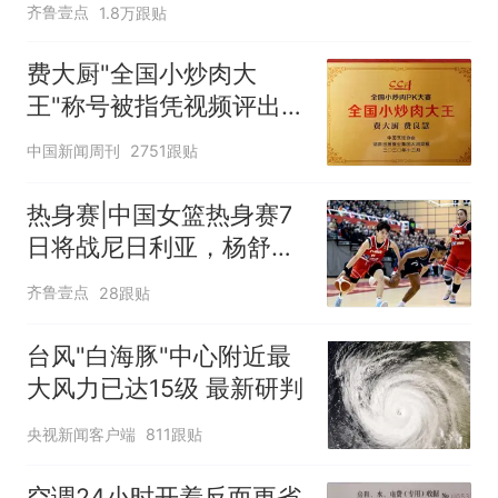
齐鲁壹点
1.8万跟贴
费大厨"全国小炒肉大
王"称号被指凭视频评出
官方回应
中国新闻周刊
2751跟贴
热身赛|中国女篮热身赛7
日将战尼日利亚，杨舒予
有望出战
齐鲁壹点
28跟贴
台风"白海豚"中心附近最
大风力已达15级 最新研判
央视新闻客户端
811跟贴
空调24小时开着反而更省