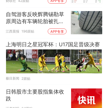
财联社
42跟贴
APP专享
自驾游客反映辉腾锡勒草
原周边有车辆轮胎被扎，
修理店铺换胎价格高达千
江西晨报
196跟贴
APP专享
元，官方发布情况通报
上海明日之星冠军杯：U17国足晋级决赛
极目新闻
2跟贴
日韩股市主要股指集体收
跌