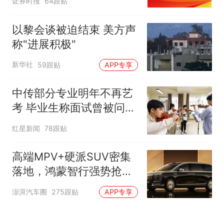
证券时报
64跟贴
以黎会谈被迫结束 美方声
称"进展积极"
新华社
59跟贴
APP专享
中传部分专业明年不再艺
考 毕业生称面试曾被问
“如何策划晚会” 专家：遏
红星新闻
78跟贴
制“艺考捷径化”
高端MPV+硬派SUV密集
落地，鸿蒙智行强势抢占
自主高端市场制高点
澎湃汽车圈
275跟贴
APP专享