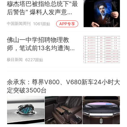
那个在床头放菜刀的女孩，
穆杰塔巴被指给总统下"最
热
因老师一句“跟我回家”改写了
后警告" 爆料人发声意味
人生
深长
中国新闻周刊
1061跟贴
APP专享
佛山一中学招聘物理教
师，笔试前13名均遭淘
汰？教育局：已叫停招
极目新闻
6227跟贴
聘，成立调查组全面核查
余承东：尊界V800、V680新车24小时大
定突破3500台