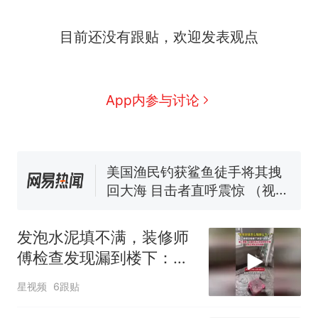
目前还没有跟贴，欢迎发表观点
那个在床头放菜刀的女孩，
热
App内参与讨论
因老师一句“跟我回家”改写了
人生
费大厨“全国小炒肉大王”称
新
号，仅凭视频评出？中国烹饪
协会回应
美国渔民钓获鲨鱼徒手将其拽
回大海 目击者直呼震惊 （视频
来源：参考消息）
笔试第一被第二名传话劝弃考
官方通报
发泡水泥填不满，装修师
佛山一中学招聘物理教师，笔
傅检查发现漏到楼下：出
试前13名均遭淘汰？教育局：
风口未延伸到外墙
已叫停招聘，成立调查组全面
台风"白海豚"中心附近最大风
星视频
6跟贴
核查
力已达15级 最新研判