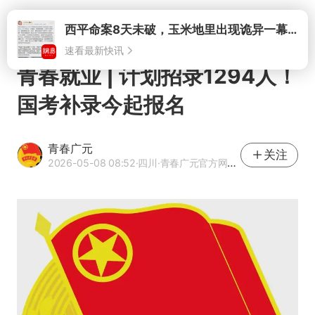
打开
西平命案8天未破，玉米地里出现诡异一幕，我突然想起了欧金中
速看最新快讯
青春就业 | 计划招录1294人！
国考补录今起报名
青春广元
关注
2026-05-08 08:52
·四川
·青春广元官方网易号