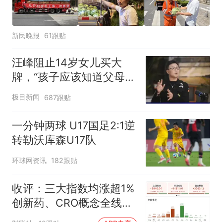
新民晚报
61跟贴
汪峰阻止14岁女儿买大
牌，“孩子应该知道父母的
不易”，称自己买衣服80%
极目新闻
687跟贴
都在淘宝
一分钟两球 U17国足2:1逆
转勒沃库森U17队
环球网资讯
182跟贴
收评：三大指数均涨超1%
创新药、CRO概念全线走
强