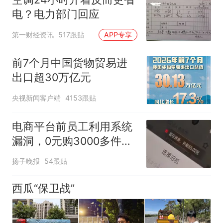
电？电力部门回应
第一财经资讯
517跟贴
APP专享
前7个月中国货物贸易进
出口超30万亿元
央视新闻客户端
4153跟贴
电商平台前员工利用系统
漏洞，0元购3000多件家
电！
扬子晚报
54跟贴
西瓜“保卫战”