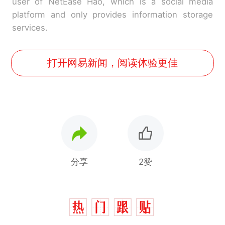
user of NetEase Hao, which is a social media
platform and only provides information storage
services.
打开网易新闻，阅读体验更佳
分享
2赞