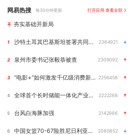
网易热搜
每30分钟更新
打开应用 查看全部
夯实基础开新局
沙特土耳其巴基斯坦签署共同防务协议
2364921
1
泉州市委书记张毅恭被查
2309092
2
“电影+”如何激发千亿级消费新活力？
2256458
3
全球首个长时储能一体化产业园量产
2222268
4
台风白海豚加强
2142986
5
中国女篮70-67险胜尼日利亚女篮
2080852
6