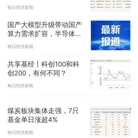
ETF，背后跟踪的指数有
制裁瓜子饺子，美国怕什
热
每日经济新闻
什么不同？
么？
国产大模型升级带动国产
算力需求扩容，半导体设
备ETF易方达（159558）
每日经济新闻
盘中获超1亿份净申购
共享基经丨科创100和科
创200，有何不同？
每日经济新闻
煤炭板块集体走强，7只
基金单日涨超4%
每日经济新闻