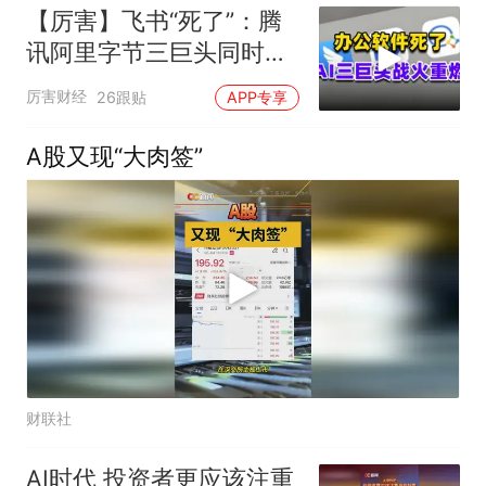
【厉害】飞书“死了”：腾
讯阿里字节三巨头同时掀
了软件的桌子
厉害财经
26跟贴
APP专享
A股又现“大肉签”
财联社
AI时代 投资者更应该注重