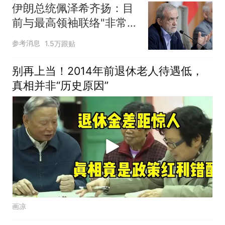
伊朗总统佩泽希齐扬：目
前与最高领袖联络"非常困
难"
参考消息
1.5万跟贴
别再上当！2014年前退休老人待遇低，
真相并非“历史原因”
画凉