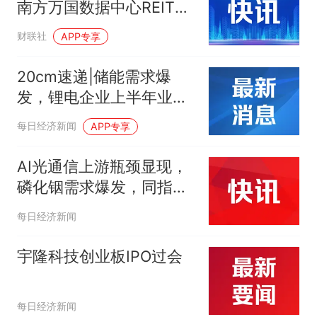
南方万国数据中心REIT投
资者开放日传递发展信心
财联社
APP专享
20cm速递|储能需求爆
发，锂电企业上半年业绩
高速增长！创业板新能源
每日经济新闻
APP专享
ETF华夏(159368)同类费
率最低
AI光通信上游瓶颈显现，
磷化铟需求爆发，同指数
规模最大标的有色
每日经济新闻
ETF（512940）上涨
0.36%
宇隆科技创业板IPO过会
每日经济新闻