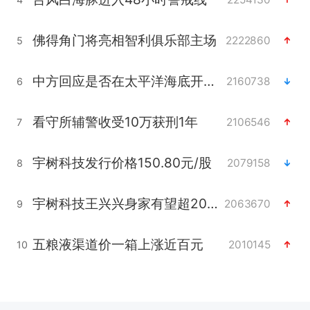
佛得角门将亮相智利俱乐部主场
2222860
5
中方回应是否在太平洋海底开采稀土
2160738
6
看守所辅警收受10万获刑1年
2106546
7
宇树科技发行价格150.80元/股
2079158
8
宇树科技王兴兴身家有望超200亿元
2063670
9
五粮液渠道价一箱上涨近百元
2010145
10