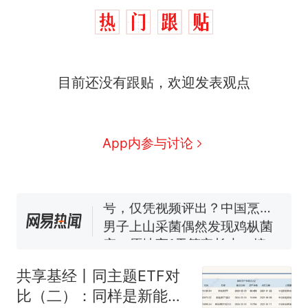
目前还没有跟贴，欢迎发表观点
制裁瓜子饺子，美国怕什
热
么？
那个在床头放菜刀的女孩，
新
App内参与讨论
因老师一句“跟我回家”改写了
人生
费大厨“全国小炒肉大王”称
号，仅凭视频评出？中国烹饪
协会回应
男子上山采菌偶然发现鸡枞菌
窝，原地守1天等它长大：挖了
140多朵
美国渔民钓获鲨鱼徒手将其拽
回大海 目击者直呼震惊 （视频
共享基经丨同主题ETF对
来源：参考消息）
笔试第一被第二名传话劝弃考
比（二）：同样是新能源
官方通报