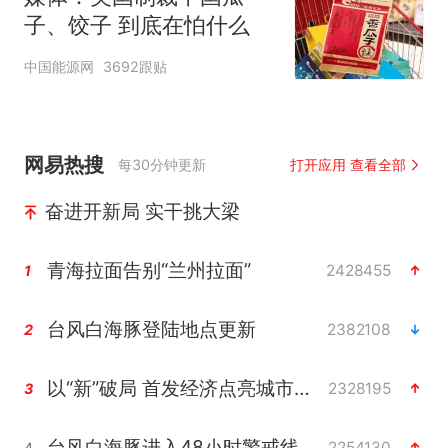
子、饺子 到底在怕什么
中国能源网
3692跟贴
网易热搜
每30分钟更新
打开应用 查看全部
奋进开新局 实干挑大梁
青海拉面告别“兰州拉面”
2428455
1
台风白海豚登陆地点更新
2382108
2
以“新”破局 首发经济点亮城市消费活力
2328195
3
台风白海豚进入48小时警戒线
2254130
4