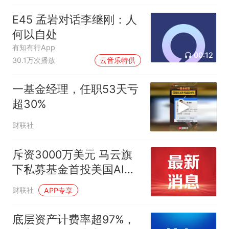
E45 孟岩对话李继刚：人
何以自处
有知有行App
00:12
30.1万次播放
云音乐特供
一基金经理，任职53天亏
超30%
财联社
斥资3000万美元 马云旗
下私募基金首投美国AI公
司
财联社
APP专享
底层资产计费率超97%，